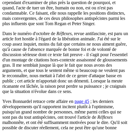
cependant d'examiner de plus près la question de pourquoi, et
quand, l'acte de tuer un être, humain ou non, est ou n'est pas
condamnable. Ce faisant, elle nous rappelle les positions distinctes,
mais convergentes, de ces deux philosophes antispécistes parmi les
plus influents que sont Tom Regan et Peter Singer.
Dans le numéro d'octobre de
Réflexes
, revue antifasciste, est paru un
article fort hostile à l'égard de la libération animale. J'ai été sur le
coup assez inquiet, moins du fait que certains ne nous aiment guère,
qu'à cause de l'absence marquée de bonne foi et de volonté de
discussion sérieuse dont ce texte fait preuve - il s'agit pour l'essentiel
d'un montage de citations hors-contexte assaisonné de gloussements
gras. Il me semblait jusque là que le fait que nous avons des
arguments, et que tous le sentent même si beaucoup ne veulent pas
le reconnaître, nous mettait à l'abri de ce genre d'attaque basse en
public ; cet article m'apportait donc un démenti. Lorsque la meute
ricanante est lâchée, la raison peut perdre sa puissance ; je craignais
que la situation n'évolue dans ce sens.
Yves Bonnardel retrace cette affaire en
page 45
; les derniers
développements qu'il rapportent incitent plutôt à l'optimisme,
puisqu'un grand nombre de personnes, même parmi celles qui ne
sont pas du tout antispécistes, ont trouvé l'article de
Réflexes
malhonnête, et ont été suffisamment motivées pour le dire. Qu'il soit
possible de discuter réellement, cela ne peut être qu'une bonne