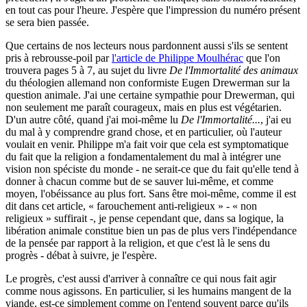
en tout cas pour l'heure. J'espère que l'impression du numéro présent
se sera bien passée.
Que certains de nos lecteurs nous pardonnent aussi s'ils se sentent
pris à rebrousse-poil par
l'article de Philippe Moulhérac
que l'on
trouvera pages 5 à 7, au sujet du livre
De l'Immortalité des animaux
du théologien allemand non conformiste Eugen Drewerman sur la
question animale. J'ai une certaine sympathie pour Drewerman, qui
non seulement me paraît courageux, mais en plus est végétarien.
D'un autre côté, quand j'ai moi-même lu
De l'Immortalité...
, j'ai eu
du mal à y comprendre grand chose, et en particulier, où l'auteur
voulait en venir. Philippe m'a fait voir que cela est symptomatique
du fait que la religion a fondamentalement du mal à intégrer une
vision non spéciste du monde - ne serait-ce que du fait qu'elle tend à
donner à chacun comme but de se sauver lui-même, et comme
moyen, l'obéissance au plus fort. Sans être moi-même, comme il est
dit dans cet article, « farouchement anti-religieux » - « non
religieux » suffirait -, je pense cependant que, dans sa logique, la
libération animale constitue bien un pas de plus vers l'indépendance
de la pensée par rapport à la religion, et que c'est là le sens du
progrès - débat à suivre, je l'espère.
Le progrès, c'est aussi d'arriver à connaître ce qui nous fait agir
comme nous agissons. En particulier, si les humains mangent de la
viande, est-ce simplement comme on l'entend souvent parce qu'ils