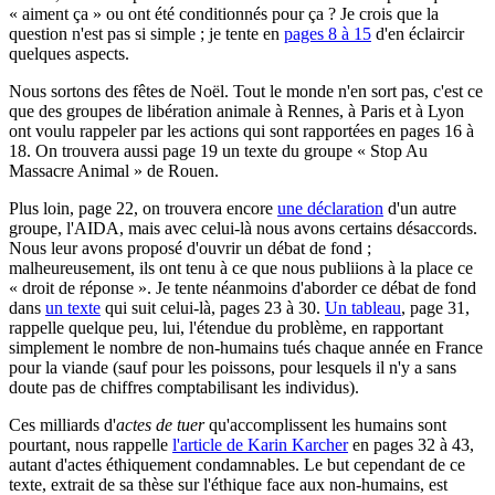
« aiment ça » ou ont été conditionnés pour ça ? Je crois que la
question n'est pas si simple ; je tente en
pages 8 à 15
d'en éclaircir
quelques aspects.
Nous sortons des fêtes de Noël. Tout le monde n'en sort pas, c'est ce
que des groupes de libération animale à Rennes, à Paris et à Lyon
ont voulu rappeler par les actions qui sont rapportées en pages 16 à
18. On trouvera aussi page 19 un texte du groupe « Stop Au
Massacre Animal » de Rouen.
Plus loin, page 22, on trouvera encore
une déclaration
d'un autre
groupe, l'AIDA, mais avec celui-là nous avons certains désaccords.
Nous leur avons proposé d'ouvrir un débat de fond ;
malheureusement, ils ont tenu à ce que nous publiions à la place ce
« droit de réponse ». Je tente néanmoins d'aborder ce débat de fond
dans
un texte
qui suit celui-là, pages 23 à 30.
Un tableau
, page 31,
rappelle quelque peu, lui, l'étendue du problème, en rapportant
simplement le nombre de non-humains tués chaque année en France
pour la viande (sauf pour les poissons, pour lesquels il n'y a sans
doute pas de chiffres comptabilisant les individus).
Ces milliards d'
actes de tuer
qu'accomplissent les humains sont
pourtant, nous rappelle
l'article de Karin Karcher
en pages 32 à 43,
autant d'actes éthiquement condamnables. Le but cependant de ce
texte, extrait de sa thèse sur l'éthique face aux non-humains, est