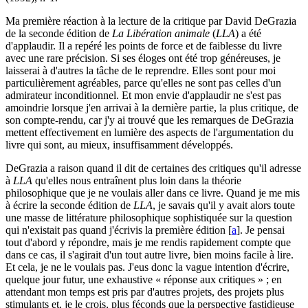
Ma première réaction à la lecture de la critique par David DeGrazia
de la seconde édition de
La Libération animale
(
LLA
) a été
d'applaudir. Il a repéré les points de force et de faiblesse du livre
avec une rare précision. Si ses éloges ont été trop généreuses, je
laisserai à d'autres la tâche de le reprendre. Elles sont pour moi
particulièrement agréables, parce qu'elles ne sont pas celles d'un
admirateur inconditionnel. Et mon envie d'applaudir ne s'est pas
amoindrie lorsque j'en arrivai à la dernière partie, la plus critique, de
son compte-rendu, car j'y ai trouvé que les remarques de DeGrazia
mettent effectivement en lumière des aspects de l'argumentation du
livre qui sont, au mieux, insuffisamment développés.
DeGrazia a raison quand il dit de certaines des critiques qu'il adresse
à
LLA
qu'elles nous entraînent plus loin dans la théorie
philosophique que je ne voulais aller dans ce livre. Quand je me mis
à écrire la seconde édition de
LLA
, je savais qu'il y avait alors toute
une masse de littérature philosophique sophistiquée sur la question
qui n'existait pas quand j'écrivis la première édition
[
a
]
. Je pensai
tout d'abord y répondre, mais je me rendis rapidement compte que
dans ce cas, il s'agirait d'un tout autre livre, bien moins facile à lire.
Et cela, je ne le voulais pas. J'eus donc la vague intention d'écrire,
quelque jour futur, une exhaustive « réponse aux critiques » ; en
attendant mon temps est pris par d'autres projets, des projets plus
stimulants et, je le crois, plus féconds que la perspective fastidieuse