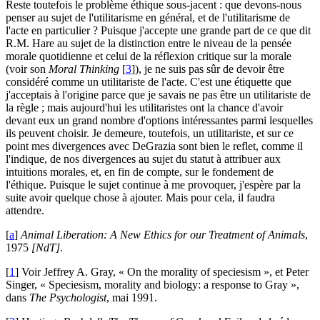
Reste toutefois le problème éthique sous-jacent : que devons-nous
penser au sujet de l'utilitarisme en général, et de l'utilitarisme de
l'acte en particulier ? Puisque j'accepte une grande part de ce que dit
R.M. Hare au sujet de la distinction entre le niveau de la pensée
morale quotidienne et celui de la réflexion critique sur la morale
(voir son
Moral Thinking
[
3
]
), je ne suis pas sûr de devoir être
considéré comme un utilitariste de l'acte. C'est une étiquette que
j'acceptais à l'origine parce que je savais ne pas être un utilitariste de
la règle ; mais aujourd'hui les utilitaristes ont la chance d'avoir
devant eux un grand nombre d'options intéressantes parmi lesquelles
ils peuvent choisir. Je demeure, toutefois, un utilitariste, et sur ce
point mes divergences avec DeGrazia sont bien le reflet, comme il
l'indique, de nos divergences au sujet du statut à attribuer aux
intuitions morales, et, en fin de compte, sur le fondement de
l'éthique. Puisque le sujet continue à me provoquer, j'espère par la
suite avoir quelque chose à ajouter. Mais pour cela, il faudra
attendre.
[
a
]
Animal Liberation: A New Ethics for our Treatment of Animals
,
1975
[NdT]
.
[
1
]
Voir Jeffrey A. Gray, « On the morality of speciesism », et Peter
Singer, « Speciesism, morality and biology: a response to Gray »,
dans
The Psychologist
, mai 1991.