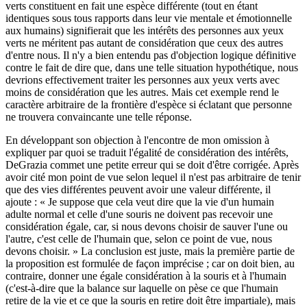
verts constituent en fait une espèce différente (tout en étant
identiques sous tous rapports dans leur vie mentale et émotionnelle
aux humains) signifierait que les intérêts des personnes aux yeux
verts ne méritent pas autant de considération que ceux des autres
d'entre nous. Il n'y a bien entendu pas d'objection logique définitive
contre le fait de dire que, dans une telle situation hypothétique, nous
devrions effectivement traiter les personnes aux yeux verts avec
moins de considération que les autres. Mais cet exemple rend le
caractère arbitraire de la frontière d'espèce si éclatant que personne
ne trouvera convaincante une telle réponse.
En développant son objection à l'encontre de mon omission à
expliquer par quoi se traduit l'égalité de considération des intérêts,
DeGrazia commet une petite erreur qui se doit d'être corrigée. Après
avoir cité mon point de vue selon lequel il n'est pas arbitraire de tenir
que des vies différentes peuvent avoir une valeur différente, il
ajoute : « Je suppose que cela veut dire que la vie d'un humain
adulte normal et celle d'une souris ne doivent pas recevoir une
considération égale, car, si nous devons choisir de sauver l'une ou
l'autre, c'est celle de l'humain que, selon ce point de vue, nous
devons choisir. » La conclusion est juste, mais la première partie de
la proposition est formulée de façon imprécise ; car on doit bien, au
contraire, donner une égale considération à la souris et à l'humain
(c'est-à-dire que la balance sur laquelle on pèse ce que l'humain
retire de la vie et ce que la souris en retire doit être impartiale), mais