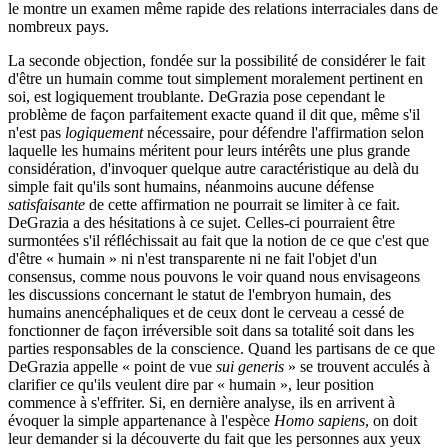
le montre un examen même rapide des relations interraciales dans de
nombreux pays.
La seconde objection, fondée sur la possibilité de considérer le fait
d'être un humain comme tout simplement moralement pertinent en
soi, est logiquement troublante. DeGrazia pose cependant le
problème de façon parfaitement exacte quand il dit que, même s'il
n'est pas
logiquement
nécessaire, pour défendre l'affirmation selon
laquelle les humains méritent pour leurs intérêts une plus grande
considération, d'invoquer quelque autre caractéristique au delà du
simple fait qu'ils sont humains, néanmoins aucune défense
satisfaisante
de cette affirmation ne pourrait se limiter à ce fait.
DeGrazia a des hésitations à ce sujet. Celles-ci pourraient être
surmontées s'il réfléchissait au fait que la notion de ce que c'est que
d'être « humain » ni n'est transparente ni ne fait l'objet d'un
consensus, comme nous pouvons le voir quand nous envisageons
les discussions concernant le statut de l'embryon humain, des
humains anencéphaliques et de ceux dont le cerveau a cessé de
fonctionner de façon irréversible soit dans sa totalité soit dans les
parties responsables de la conscience. Quand les partisans de ce que
DeGrazia appelle « point de vue
sui generis
» se trouvent acculés à
clarifier ce qu'ils veulent dire par « humain », leur position
commence à s'effriter. Si, en dernière analyse, ils en arrivent à
évoquer la simple appartenance à l'espèce
Homo sapiens
, on doit
leur demander si la découverte du fait que les personnes aux yeux