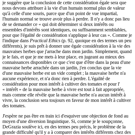
je suggère que la conclusion de cette considération égale sera que
nous devons attribuer à la vie d'un humain normal plus de valeur
qu'à celle d'une souris, parce que d'un point de vue impartial,
l'humain normal se trouve avoir plus à perdre. Il n'y a donc pas lieu
de se demander ce « qui doit déterminer si deux intérêts ou
ensembles d'intérêts sont identiques, ou suffisamment semblables,
pour que l'égalité de considération s'applique à leur cas ». Comme je
l'indique dans
Practical Ethics
(p. 92, quoique en des termes un peu
différents), je suis prêt à donner une égale considération à la vie des
mauvaises herbes que j'arrache dans mon jardin. Simplement, quand
je le fais, et que je me mets à leur place, en jugeant au mieux des
connaissances disponibles ce que c'est que d'être dans la peau d'une
mauvaise herbe arrachée dans un jardin, j'en conclus que la vie
d'une mauvaise herbe est un vide complet ; la mauvaise herbe n'a
aucune expérience, et n'a donc rien à perdre. L'égalité de
considération pour mon intérêt à cultiver des tomates et pour l'
« intérêt » de la mauvaise herbe à vivre est tout à fait appropriée,
mais comme elle révèle que la mauvaise herbe n'a aucun intérêt à
vivre, la conclusion sera toujours en faveur de mon intérêt à cultiver
des tomates.
J'espère ne pas être en train ici d'esquiver une objection de fond au
moyen d'une diversion linguistique. Si, comme je le soupçonne,
DeGrazia soulève ici, en des termes peu précis, le problème de la
grande difficulté qu'il y a à comparer des intérêts différents chez des