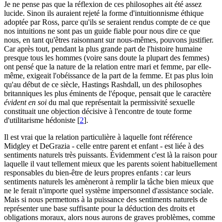
Je ne pense pas que la réflexion de ces philosophes ait été assez
lucide. Sinon ils auraient rejeté la forme d'intuitionnisme éthique
adoptée par Ross, parce qu'ils se seraient rendus compte de ce que
nos intuitions ne sont pas un guide fiable pour nous dire ce que
nous, en tant qu'êtres raisonnant sur nous-mêmes, pouvons justifier.
Car après tout, pendant la plus grande part de l'histoire humaine
presque tous les hommes (voire sans doute la plupart des femmes)
ont pensé que la nature de la relation entre mari et femme, par elle-
même, exigeait l'obéissance de la part de la femme. Et pas plus loin
qu'au début de ce siècle, Hastings Rashdall, un des philosophes
britanniques les plus éminents de l'époque, pensait que le caractère
évident en soi
du mal que représentait la permissivité sexuelle
constituait une objection décisive à l'encontre de toute forme
d'utilitarisme hédoniste
[
2
]
.
Il est vrai que la relation particulière à laquelle font référence
Midgley et DeGrazia - celle entre parent et enfant - est liée à des
sentiments naturels très puissants. Évidemment c'est là la raison pour
laquelle il vaut tellement mieux que les parents soient habituellement
responsables du bien-être de leurs propres enfants : car leurs
sentiments naturels les amèneront à remplir la tâche bien mieux que
ne le ferait n'importe quel système impersonnel d'assistance sociale.
Mais si nous permettons à la puissance des sentiments naturels de
représenter une base suffisante pour la déduction des droits et
obligations moraux, alors nous aurons de graves problèmes, comme