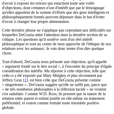
d'avoir à exposer les erreurs qui entachent toute une volée
d'objections, dont certaines n'ont d'intérêt que par le témoignage
qu'elles apportent de la somme d'efforts que des gens intelligents et
philosophiquement formés peuvent dépenser dans le but d'éviter
d'avoir à changer leur propre alimentation.
Cette dernière phrase ne s'applique pas cependant aux difficultés sur
lesquelles DeGrazia attire l'attention dans la dernière section de sa
critique. Les questions qu'il soulève sont d'un réel intérêt
philosophique et sont au centre de mon approche de l'éthique de nos
relations avec les animaux. Je vais donc tenter d'en dire quelque
chose.
Tout d'abord, DeGrazia nous présente une objection, qu'il appelle
« argument fondé sur le lien social », à l'encontre du principe d'égale
considération des intérêts. Ma réponse à cette objection, telle que
celle-ci a été exposée par Mary Midgley et plus récemment par
Jeffrey Gray
[
1
]
, est bien celle que DeGrazia présente comme
« singerienne ». DeGrazia suggère qu'elle ne suffit pas, parce que
« de très nombreux philosophes à la réflexion lucide » ne veulent
s'en satisfaire. Comme W.D. Ross, ils pensent que la nature de la
relation entre parent et enfant justifie en elle-même un traitement
préférentiel, et voient comme fortuite toute retombée positive
globale.