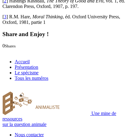
[
2
]
Hastings Rashdall,
The Theory of Good and Evil
, vol. 1, éd.
Clarendon Press, Oxford, 1907, p. 197.
[
3
]
R.M. Hare,
Moral Thinking
, éd. Oxford University Press,
Oxford, 1981, partie 1
Share and Enjoy !
0
Shares
0
0
Accueil
Présentation
Le spécisme
Tous les numéros
Une mine de
ressources
sur la question animale
Nous contacter