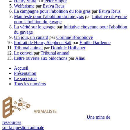
Henry Spira
par
Peter Singer
Welfarisme
par
Estiva Reus
La campagne pour l’abolition du foie gras
par
Estiva Reus
Manifeste pour l’abolition du foie gras
par
Initiative citoyenne
pour l'abolition du gavage
La vérité sur le gavage
par
Initiative citoyenne pour l'abolition
du gavage
Un jour, un canard
par
Corinne Bordonove
Portrait de Henry Stephens Salt
par
Émilie Dardenne
Tribunal animal
par
Dominic Hofbauer
Le convoi
par
Tribunal animal
Lettre ouverte aux bidochons
par
Alias
Accueil
Présentation
Le spécisme
Tous les numéros
Une mine de
ressources
sur la question animale