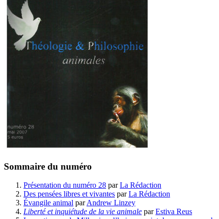
Sommaire du numéro
Présentation du numéro 28
par
La Rédaction
Des pensées libres et vivantes
par
La Rédaction
Évangile animal
par
Andrew Linzey
Liberté et inquiétude de la vie animale
par
Estiva Reus