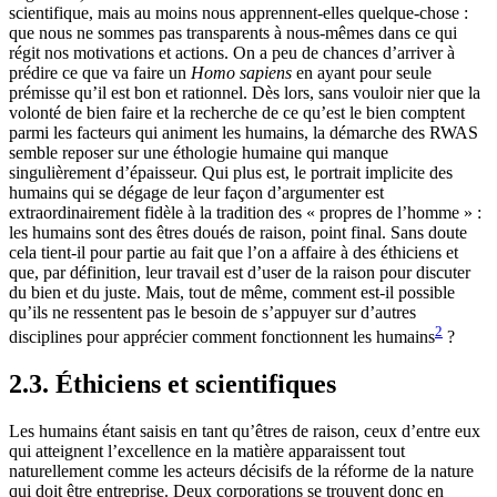
scientifique, mais au moins nous apprennent-elles quelque-chose :
que nous ne sommes pas transparents à nous-mêmes dans ce qui
régit nos motivations et actions. On a peu de chances d’arriver à
prédire ce que va faire un
Homo sapiens
en ayant pour seule
prémisse qu’il est bon et rationnel. Dès lors, sans vouloir nier que la
volonté de bien faire et la recherche de ce qu’est le bien comptent
parmi les facteurs qui animent les humains, la démarche des RWAS
semble reposer sur une éthologie humaine qui manque
singulièrement d’épaisseur. Qui plus est, le portrait implicite des
humains qui se dégage de leur façon d’argumenter est
extraordinairement fidèle à la tradition des « propres de l’homme » :
les humains sont des êtres doués de raison, point final. Sans doute
cela tient-il pour partie au fait que l’on a affaire à des éthiciens et
que, par définition, leur travail est d’user de la raison pour discuter
du bien et du juste. Mais, tout de même, comment est-il possible
qu’ils ne ressentent pas le besoin de s’appuyer sur d’autres
2
disciplines pour apprécier comment fonctionnent les humains
?
2.3. Éthiciens et scientifiques
Les humains étant saisis en tant qu’êtres de raison, ceux d’entre eux
qui atteignent l’excellence en la matière apparaissent tout
naturellement comme les acteurs décisifs de la réforme de la nature
qui doit être entreprise. Deux corporations se trouvent donc en