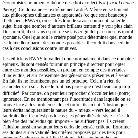
économistes nomment « théorie des choix collectifs » (
social choice
3
theory
). Ce domaine est extrêmement ardu
. Même en se limitant
aux philosophes utilitaristes et apparentés (ce que sont beaucoup
d’éthiciens RWAS), on est très loin de savoir comment traiter le
sujet, bien que nombre d’auteurs brillants tentent d’y voir plus clair.
De surcroît, il est sans espoir de se laisser guider par son sens moral
spontané. Quel que soit le critère posé pour déterminer quel monde
est le meilleur parmi des mondes possibles, il conduit dans certain
cas à des conclusions contre-intuitives.
Les éthiciens RWAS travaillent donc normalement dans ce domaine
épineux. Ils sont censés fournir un principe directeur pour opter
entre des mondes possibles, en prenant en compte des myriades
d’individus, et sur l’ensemble des générations présentes et à venir.
En fait, ils ne fournissent pas un tel principe. Cela n’a rien de
scandaleux en soi. Ils ne le font pas parce que c’est beaucoup trop
4
difficile
. Par contre, on peut leur reprocher d’occulter leur (notre)
ignorance. En ne mentionnant pas l’incertitude dans laquelle on se
trouve face à des problèmes de cet ordre, ils créent l’illusion que
leurs écrits indiqueraient la nature du « mieux » vers lequel il
faudrait aller. Ce n’est pas le cas ; les généralités du style « c’est le
bien-être des individus qui importe » ne suffisent pas. Ils créent
l’illusion aussi en saturant leurs écrits de pensée critique. Exprimer
ses doutes sur la validité des critères proposés par des tiers pour
orienter l’action est tout à fait légitime. Mais au bout de tant