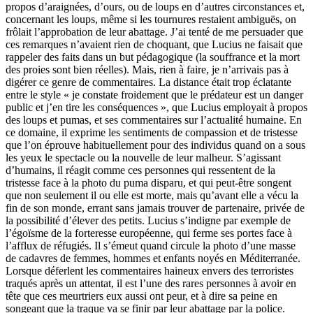
propos d’araignées, d’ours, ou de loups en d’autres circonstances et,
concernant les loups, même si les tournures restaient ambiguës, on
frôlait l’approbation de leur abattage. J’ai tenté de me persuader que
ces remarques n’avaient rien de choquant, que Lucius ne faisait que
rappeler des faits dans un but pédagogique (la souffrance et la mort
des proies sont bien réelles). Mais, rien à faire, je n’arrivais pas à
digérer ce genre de commentaires. La distance était trop éclatante
entre le style « je constate froidement que le prédateur est un danger
public et j’en tire les conséquences », que Lucius employait à propos
des loups et pumas, et ses commentaires sur l’actualité humaine. En
ce domaine, il exprime les sentiments de compassion et de tristesse
que l’on éprouve habituellement pour des individus quand on a sous
les yeux le spectacle ou la nouvelle de leur malheur. S’agissant
d’humains, il réagit comme ces personnes qui ressentent de la
tristesse face à la photo du puma disparu, et qui peut-être songent
que non seulement il ou elle est morte, mais qu’avant elle a vécu la
fin de son monde, errant sans jamais trouver de partenaire, privée de
la possibilité d’élever des petits. Lucius s’indigne par exemple de
l’égoïsme de la forteresse européenne, qui ferme ses portes face à
l’afflux de réfugiés. Il s’émeut quand circule la photo d’une masse
de cadavres de femmes, hommes et enfants noyés en Méditerranée.
Lorsque déferlent les commentaires haineux envers des terroristes
traqués après un attentat, il est l’une des rares personnes à avoir en
tête que ces meurtriers eux aussi ont peur, et à dire sa peine en
songeant que la traque va se finir par leur abattage par la police.