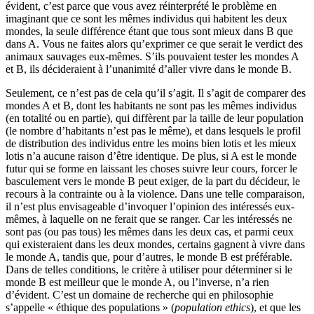
évident, c’est parce que vous avez réinterprété le problème en
imaginant que ce sont les mêmes individus qui habitent les deux
mondes, la seule différence étant que tous sont mieux dans B que
dans A. Vous ne faites alors qu’exprimer ce que serait le verdict des
animaux sauvages eux-mêmes. S’ils pouvaient tester les mondes A
et B, ils décideraient à l’unanimité d’aller vivre dans le monde B.
Seulement, ce n’est pas de cela qu’il s’agit. Il s’agit de comparer des
mondes A et B, dont les habitants ne sont pas les mêmes individus
(en totalité ou en partie), qui diffèrent par la taille de leur population
(le nombre d’habitants n’est pas le même), et dans lesquels le profil
de distribution des individus entre les moins bien lotis et les mieux
lotis n’a aucune raison d’être identique. De plus, si A est le monde
futur qui se forme en laissant les choses suivre leur cours, forcer le
basculement vers le monde B peut exiger, de la part du décideur, le
recours à la contrainte ou à la violence. Dans une telle comparaison,
il n’est plus envisageable d’invoquer l’opinion des intéressés eux-
mêmes, à laquelle on ne ferait que se ranger. Car les intéressés ne
sont pas (ou pas tous) les mêmes dans les deux cas, et parmi ceux
qui existeraient dans les deux mondes, certains gagnent à vivre dans
le monde A, tandis que, pour d’autres, le monde B est préférable.
Dans de telles conditions, le critère à utiliser pour déterminer si le
monde B est meilleur que le monde A, ou l’inverse, n’a rien
d’évident. C’est un domaine de recherche qui en philosophie
s’appelle « éthique des populations » (
population ethics
), et que les