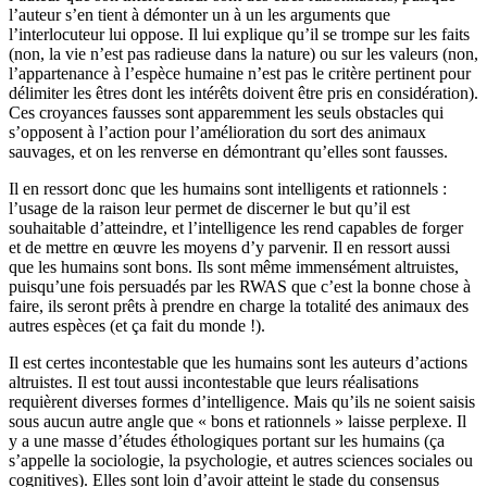
l’auteur s’en tient à démonter un à un les arguments que
l’interlocuteur lui oppose. Il lui explique qu’il se trompe sur les faits
(non, la vie n’est pas radieuse dans la nature) ou sur les valeurs (non,
l’appartenance à l’espèce humaine n’est pas le critère pertinent pour
délimiter les êtres dont les intérêts doivent être pris en considération).
Ces croyances fausses sont apparemment les seuls obstacles qui
s’opposent à l’action pour l’amélioration du sort des animaux
sauvages, et on les renverse en démontrant qu’elles sont fausses.
Il en ressort donc que les humains sont intelligents et rationnels :
l’usage de la raison leur permet de discerner le but qu’il est
souhaitable d’atteindre, et l’intelligence les rend capables de forger
et de mettre en œuvre les moyens d’y parvenir. Il en ressort aussi
que les humains sont bons. Ils sont même immensément altruistes,
puisqu’une fois persuadés par les RWAS que c’est la bonne chose à
faire, ils seront prêts à prendre en charge la totalité des animaux des
autres espèces (et ça fait du monde !).
Il est certes incontestable que les humains sont les auteurs d’actions
altruistes. Il est tout aussi incontestable que leurs réalisations
requièrent diverses formes d’intelligence. Mais qu’ils ne soient saisis
sous aucun autre angle que « bons et rationnels » laisse perplexe. Il
y a une masse d’études éthologiques portant sur les humains (ça
s’appelle la sociologie, la psychologie, et autres sciences sociales ou
cognitives). Elles sont loin d’avoir atteint le stade du consensus