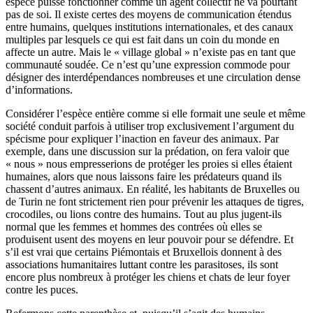
espèce puisse fonctionner comme un agent collectif ne va pourtant
pas de soi. Il existe certes des moyens de communication étendus
entre humains, quelques institutions internationales, et des canaux
multiples par lesquels ce qui est fait dans un coin du monde en
affecte un autre. Mais le « village global » n’existe pas en tant que
communauté soudée. Ce n’est qu’une expression commode pour
désigner des interdépendances nombreuses et une circulation dense
d’informations.
Considérer l’espèce entière comme si elle formait une seule et même
société conduit parfois à utiliser trop exclusivement l’argument du
spécisme pour expliquer l’inaction en faveur des animaux. Par
exemple, dans une discussion sur la prédation, on fera valoir que
« nous » nous empresserions de protéger les proies si elles étaient
humaines, alors que nous laissons faire les prédateurs quand ils
chassent d’autres animaux. En réalité, les habitants de Bruxelles ou
de Turin ne font strictement rien pour prévenir les attaques de tigres,
crocodiles, ou lions contre des humains. Tout au plus jugent-ils
normal que les femmes et hommes des contrées où elles se
produisent usent des moyens en leur pouvoir pour se défendre. Et
s’il est vrai que certains Piémontais et Bruxellois donnent à des
associations humanitaires luttant contre les parasitoses, ils sont
encore plus nombreux à protéger les chiens et chats de leur foyer
contre les puces.