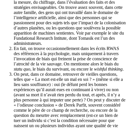
la mesure, du chiffrage, dans l’évaluation des faits et des
stratégies envisageables. On trouve assez souvent, dans cette
autre famille, des gens qui ont travaillé dans le domaine de
l’intelligence artificielle, ainsi que des personnes qui se
passionnent pour des sujets tels que l’impact de la colonisation
d’autres planètes, ou les questions que soulèvera la possible
apparition de machines sentientes. Voir par exemple le site du
Fundational Research Intitute, dont Tomasik est l’un des
administrateurs.
En fait, on trouve occasionnellement dans les écrits RWAS
des références à la psychologie, mais uniquement à travers
l’invocation de biais qui freinent la prise de conscience de
l’atrocité de la vie sauvage. On mentionne alors le biais du
statu quo
, le biais du survivant, ou encore le
wishful thinking
.
On peut, dans ce domaine, retrouver de vieilles questions,
telles que « La mort est-elle un mal en soi ? » (même si elle a
lieu sans souffrance) : oui (le défunt perd les bonnes
expériences qu’il aurait eues en continuant à vivre) ou non
(avant sa mort il n’avait rien perdu du tout, et après, il n’y a
plus personne à qui imputer une perte) ? On peut y discuter de
« l’odieuse conclusion » de Derek Parfit, souvent considéré
comme le père de ce champ de recherche, ou encore de la
question du meurtre avec remplacement (est-ce un bien de
tuer un individu si c’est la condition nécessaire pour que
naissent un ou plusieurs individus ayant une qualité de vie