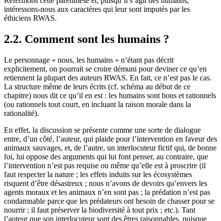
Refermons cette parenthèse et, puisqu’il s’agit des humains,
intéressons-nous aux caractères qui leur sont imputés par les
éthiciens RWAS.
2.2. Comment sont les humains ?
Le personnage « nous, les humains » n’étant pas décrit
explicitement, on pourrait se croire démuni pour deviner ce qu’en
retiennent la plupart des auteurs RWAS. En fait, ce n’est pas le cas.
La structure même de leurs écrits (cf. schéma au début de ce
chapitre) nous dit ce qu’il en est : les humains sont bons et rationnels
(ou rationnels tout court, en incluant la raison morale dans la
rationalité).
En effet, la discussion se présente comme une sorte de dialogue
entre, d’un côté, l’auteur, qui plaide pour l’intervention en faveur des
animaux sauvages, et, de l’autre, un interlocuteur fictif qui, de bonne
foi, lui oppose des arguments qui lui font penser, au contraire, que
l’intervention n’est pas requise ou même qu’elle est à proscrire (il
faut respecter la nature ; les effets induits sur les écosystèmes
risquent d’être désastreux ; nous n’avons de devoirs qu’envers les
agents moraux et les animaux n’en sont pas ; la prédation n’est pas
condamnable parce que les prédateurs ont besoin de chasser pour se
nourrir ; il faut préserver la biodiversité à tout prix ; etc.). Tant
l’auteur que son interlocuteur sont des êtres raisonnables, puisque