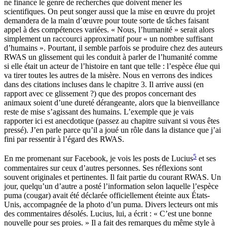
ne finance le genre de recherches que doivent mener les
scientifiques. On peut songer aussi que la mise en œuvre du projet
demandera de la main d’œuvre pour toute sorte de tâches faisant
appel à des compétences variées. « Nous, l’humanité » serait alors
simplement un raccourci approximatif pour « un nombre suffisant
d’humains ». Pourtant, il semble parfois se produire chez des auteurs
RWAS un glissement qui les conduit à parler de l’humanité comme
si elle était un acteur de l’histoire en tant que telle : l’espèce élue qui
va tirer toutes les autres de la misère. Nous en verrons des indices
dans des citations incluses dans le chapitre 3. Il arrive aussi (en
rapport avec ce glissement ?) que des propos concernant des
animaux soient d’une dureté dérangeante, alors que la bienveillance
reste de mise s’agissant des humains. L’exemple que je vais
rapporter ici est anecdotique (passez au chapitre suivant si vous êtes
pressé). J’en parle parce qu’il a joué un rôle dans la distance que j’ai
fini par ressentir à l’égard des RWAS.
5
En me promenant sur Facebook, je vois les posts de Lucius
et ses
commentaires sur ceux d’autres personnes. Ses réflexions sont
souvent originales et pertinentes. Il fait partie du courant RWAS. Un
jour, quelqu’un d’autre a posté l’information selon laquelle l’espèce
puma (cougar) avait été déclarée officiellement éteinte aux États-
Unis, accompagnée de la photo d’un puma. Divers lecteurs ont mis
des commentaires désolés. Lucius, lui, a écrit : « C’est une bonne
nouvelle pour ses proies. » Il a fait des remarques du même style à