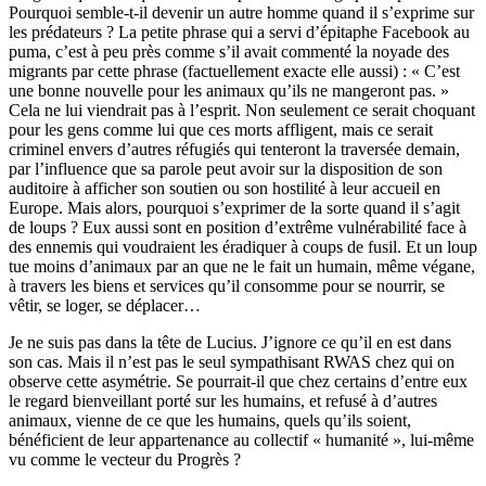
Pourquoi semble-t-il devenir un autre homme quand il s’exprime sur
les prédateurs ? La petite phrase qui a servi d’épitaphe Facebook au
puma, c’est à peu près comme s’il avait commenté la noyade des
migrants par cette phrase (factuellement exacte elle aussi) : « C’est
une bonne nouvelle pour les animaux qu’ils ne mangeront pas. »
Cela ne lui viendrait pas à l’esprit. Non seulement ce serait choquant
pour les gens comme lui que ces morts affligent, mais ce serait
criminel envers d’autres réfugiés qui tenteront la traversée demain,
par l’influence que sa parole peut avoir sur la disposition de son
auditoire à afficher son soutien ou son hostilité à leur accueil en
Europe. Mais alors, pourquoi s’exprimer de la sorte quand il s’agit
de loups ? Eux aussi sont en position d’extrême vulnérabilité face à
des ennemis qui voudraient les éradiquer à coups de fusil. Et un loup
tue moins d’animaux par an que ne le fait un humain, même végane,
à travers les biens et services qu’il consomme pour se nourrir, se
vêtir, se loger, se déplacer…
Je ne suis pas dans la tête de Lucius. J’ignore ce qu’il en est dans
son cas. Mais il n’est pas le seul sympathisant RWAS chez qui on
observe cette asymétrie. Se pourrait-il que chez certains d’entre eux
le regard bienveillant porté sur les humains, et refusé à d’autres
animaux, vienne de ce que les humains, quels qu’ils soient,
bénéficient de leur appartenance au collectif « humanité », lui-même
vu comme le vecteur du Progrès ?