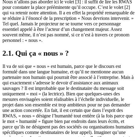
Nous n’allons pas aborder ici le volet [3] : il suffit de lire les RWAS
pour constater la place prééminente qu’il occupe. C’est le volet [2]
qui va retenir notre attention. Il a en effet la propriété remarquable de
se réduire à l’énoncé de la prescription « Nous devrions intervenir. »
Tel quel. Jamais le projecteur ne se tourne vers ce personnage
essentiel appelé à être l’acteur d’un changement majeur. Assez
souvent même, il n’est pas nommé, si ce n’est à travers ce pronom
personnel : « nous ».
2.1. Qui ça « nous » ?
Il va de soi que « nous » est humain, parce que le discours est
formulé dans une langue humaine, et qu’il ne mentionne aucun
partenaire non humain qui pourrait être associé à l’entreprise. Mais à
qui exactement s’adresse le devoir d’assistance aux animaux
sauvages ? Il est improbable que le destinataire du message soit
uniquement « moi » (la lectrice). Bien que quelques-unes des
mesures envisagées soient réalisables à l’échelle individuelle, le
projet dans son ensemble est trop ambitieux pour ne pas demander
une action concertée. En fait, il est certain que dans l’esprit des
RWAS, « nous » désigne l’humanité tout entière (à la fois parce que
le mot « humanité » figure bien par endroits dans leurs écrits, et
parce qu’ils ne désignent pas des sociétés ou organisations humaines
spécifiques comme destinataires de leur appel). Imaginer qu’une