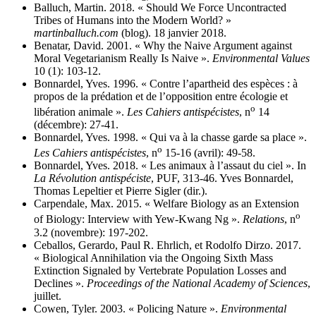
Balluch, Martin. 2018. « Should We Force Uncontracted
Tribes of Humans into the Modern World? »
martinballuch.com
(blog). 18 janvier 2018.
Benatar, David. 2001. « Why the Naive Argument against
Moral Vegetarianism Really Is Naive ».
Environmental Values
10 (1): 103‑12.
Bonnardel, Yves. 1996. « Contre l’apartheid des espèces : à
propos de la prédation et de l’opposition entre écologie et
o
libération animale ».
Les Cahiers antispécistes
, n
14
(décembre): 27‑41.
Bonnardel, Yves. 1998. « Qui va à la chasse garde sa place ».
o
Les Cahiers antispécistes
, n
15‑16 (avril): 49‑58.
Bonnardel, Yves. 2018. « Les animaux à l’assaut du ciel ». In
La Révolution antispéciste
, PUF, 313‑46. Yves Bonnardel,
Thomas Lepeltier et Pierre Sigler (dir.).
Carpendale, Max. 2015. « Welfare Biology as an Extension
o
of Biology: Interview with Yew-Kwang Ng ».
Relations
, n
3.2 (novembre): 197‑202.
Ceballos, Gerardo, Paul R. Ehrlich, et Rodolfo Dirzo. 2017.
« Biological Annihilation via the Ongoing Sixth Mass
Extinction Signaled by Vertebrate Population Losses and
Declines ».
Proceedings of the National Academy of Sciences
,
juillet.
Cowen, Tyler. 2003. « Policing Nature ».
Environmental