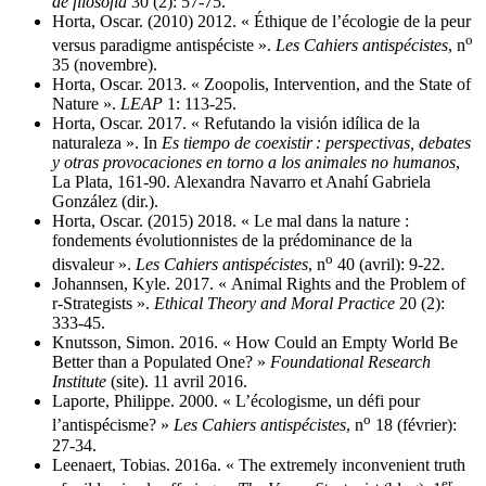
de filosofía
30 (2): 57‑75.
Horta, Oscar. (2010) 2012. « Éthique de l’écologie de la peur
o
versus paradigme antispéciste ».
Les Cahiers antispécistes
, n
35 (novembre).
Horta, Oscar. 2013. « Zoopolis, Intervention, and the State of
Nature ».
LEAP
1: 113‑25.
Horta, Oscar. 2017. « Refutando la visión idílica de la
naturaleza ». In
Es tiempo de coexistir : perspectivas, debates
y otras provocaciones en torno a los animales no humanos
,
La Plata, 161‑90. Alexandra Navarro et Anahí Gabriela
González (dir.).
Horta, Oscar. (2015) 2018. « Le mal dans la nature :
fondements évolutionnistes de la prédominance de la
o
disvaleur ».
Les Cahiers antispécistes
, n
40 (avril): 9‑22.
Johannsen, Kyle. 2017. « Animal Rights and the Problem of
r-Strategists ».
Ethical Theory and Moral Practice
20 (2):
333‑45.
Knutsson, Simon. 2016. « How Could an Empty World Be
Better than a Populated One? »
Foundational Research
Institute
(site). 11 avril 2016.
Laporte, Philippe. 2000. « L’écologisme, un défi pour
o
l’antispécisme? »
Les Cahiers antispécistes
, n
18 (février):
27‑34.
Leenaert, Tobias. 2016a. « The extremely inconvenient truth
er