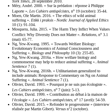
York Times
, 28 septembre 2010.
Méry, André. 2000. « Sur la prédation : réponse à Philippe
o
Laporte ».
Les Cahiers antispécistes
, n
19 (octobre): 35‑44.
Moen, Ole Martin. 2016. « The ethics of wild animal
suffering ».
Etikk i praksis - Nordic Journal of Applied Ethics
10 (1): 91‑104.
Mosquera, Julia. 2015. « The Harm They Inflict When Values
o
Conflict: Why Diversity Does not Matter ».
Relations
, n
3.1
(mai): 65‑77.
Ng, Yew-Kwang. 1995. « Towards Welfare Biology:
Evolutionary Economics of Animal Consciousness and
Suffering ».
Biology and Philosophy
10 (3): 255‑85.
Ng, Yew-Kwang. 2016a. « How welfare biology and
commonsense may help to reduce animal suffering ».
Animal
Sentience
7 (1).
Ng, Yew-Kwang. 2016b. « Utilitarianism generalized to
include animals: Response to Commentary on Ng on Animal
Suffering ».
Animal Sentience
7 (1).
Olivier, David. 1993. « Pourquoi je ne suis pas écologiste ».
o
Les Cahiers antispécistes
, n
7 (juin): 5‑13.
Olivier, David. 1999. « Contribution au débat à la maison de
o
l’écologie ».
Les Cahiers antispécistes
, n
17 (avril): 54‑59.
Olivier, David. 2015. « Refonder le progressisme » (interview
réalisée par Martin Gibert).
Versus
n°2 (octobre).