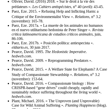
Olivier, David. (2016) 2018. « Sur le droit à la vie des
o
prédateurs ».
Les Cahiers antispécistes
, n
40 (avril): 43‑45.
Paez, Eze. 2015. « Refusing Help and Inflicting Harm: a
o
Critique of the Environmentalist View ».
Relations
, n
3.2
(novembre): 165‑78.
Paez, Eze. 2017a. « La muerte de los animales no humanos
en el nuevo utilitarismo hedonista de Peter Singer ».
Revista
critica latinoamericana de estudios criticos animales
, juin,
86‑106.
Paez, Eze. 2017b. « Posición política: antiespecista ».
eldiario.es
, 30 juin 2017.
Pearce, David. 1995.
The Hedonistic Imperative
.
hedweb.com
.
Pearce, David. 2009. « Reprogramming Predators ».
hedweb.com
.
Pearce, David. 2015. « A Welfare State for Elephants? A Case
o
Study of Compassionate Stewardship ».
Relations
, n
3.2
(novembre): 153‑64.
Pearce, David. 2016. « Compassionate biology : How
CRISPR-based “gene drives” could cheaply, rapidly and
sustainably reduce suffering throughout the living world ».
hedweb.com
.
Plant, Michael. 2016. « The Unproven (and Unprovable)
Case for Wild Animal Suffering ».
Planting Happiness
(blog).