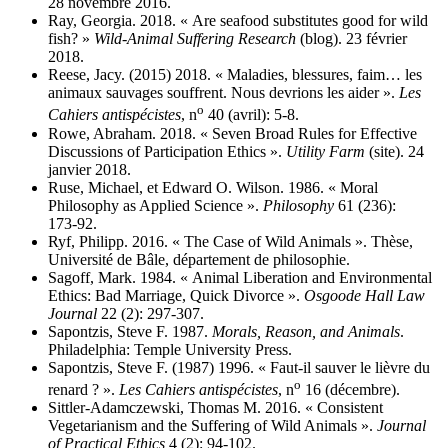
28 novembre 2016.
Ray, Georgia. 2018. « Are seafood substitutes good for wild
fish? »
Wild-Animal Suffering Research
(blog). 23 février
2018.
Reese, Jacy. (2015) 2018. « Maladies, blessures, faim… les
animaux sauvages souffrent. Nous devrions les aider ».
Les
o
Cahiers antispécistes
, n
40 (avril): 5‑8.
Rowe, Abraham. 2018. « Seven Broad Rules for Effective
Discussions of Participation Ethics ».
Utility Farm
(site). 24
janvier 2018.
Ruse, Michael, et Edward O. Wilson. 1986. « Moral
Philosophy as Applied Science ».
Philosophy
61 (236):
173‑92.
Ryf, Philipp. 2016. « The Case of Wild Animals ». Thèse,
Université de Bâle, département de philosophie.
Sagoff, Mark. 1984. « Animal Liberation and Environmental
Ethics: Bad Marriage, Quick Divorce ».
Osgoode Hall Law
Journal
22 (2): 297‑307.
Sapontzis, Steve F. 1987.
Morals, Reason, and Animals
.
Philadelphia: Temple University Press.
Sapontzis, Steve F. (1987) 1996. « Faut-il sauver le lièvre du
o
renard ? ».
Les Cahiers antispécistes
, n
16 (décembre).
Sittler-Adamczewski, Thomas M. 2016. « Consistent
Vegetarianism and the Suffering of Wild Animals ».
Journal
of Practical Ethics
4 (2): 94‑102.