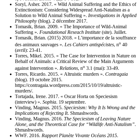
Soryl, Asher. 2017. « Wild Animal Suffering and the Ethics of
Extinctionism: Considering Widespread Anti-Natalism as a
Solution to Wild Animal Suffering ».
Investigations in Applied
Philosophy
(blog). 2 décembre 2017.
Tomasik, Brian. 2009. « The Importance of Wild-Animal
Suffering ».
Foundational Reseach Institute
(site). Juillet.
Tomasik, Brian. (2015) 2018. « L’importance de la souffrance
o
des animaux sauvages ».
Les Cahiers antispécistes
, n
40
(avril): 23‑41.
Torres, Mikel. 2015. « The Case for Intervention in Nature on
Behalf of Animals: a Critical Review of the Main Arguments
o
against Intervention ».
Relations
, n
3.1 (mai): 33‑49.
Torres, Ricardo. 2015. « Altruistic murders ».
Contragaia
(blog). 19 octobre 2015.
https://contragaia.wordpress.com/2015/10/19/altruistic-
murders/.
Tortajada, Irene. 2017. « Oscar Horta on Speciesism
(interview) ».
Sophia
. 19 septembre.
Vinding, Magnus. 2015.
Speciesism: Why It Is Wrong and the
Implications of Rejecting It
. Shmashwords.
Vinding, Magnus. 2016.
The Speciesism of Leaving Nature
Alone, and the Theoretical Case for “Wildlife Anti-Natalism”
.
Shmashwords.
WWF. 2016.
Rapport Planète Vivante Océans 2015
.