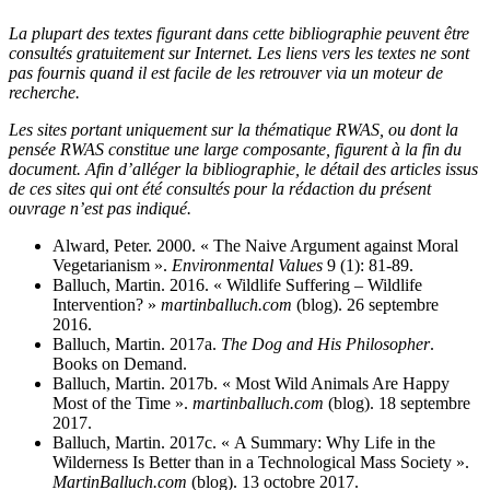
La plupart des textes figurant dans cette bibliographie peuvent être
consultés gratuitement sur Internet. Les liens vers les textes ne sont
pas fournis quand il est facile de les retrouver via un moteur de
recherche.
Les sites portant uniquement sur la thématique RWAS, ou dont la
pensée RWAS constitue une large composante, figurent à la fin du
document. Afin d’alléger la bibliographie, le détail des articles issus
de ces sites qui ont été consultés pour la rédaction du présent
ouvrage n’est pas indiqué.
Alward, Peter. 2000. « The Naive Argument against Moral
Vegetarianism ».
Environmental Values
9 (1): 81‑89.
Balluch, Martin. 2016. « Wildlife Suffering – Wildlife
Intervention? »
martinballuch.com
(blog). 26 septembre
2016.
Balluch, Martin. 2017a.
The Dog and His Philosopher
.
Books on Demand.
Balluch, Martin. 2017b. « Most Wild Animals Are Happy
Most of the Time ».
martinballuch.com
(blog). 18 septembre
2017.
Balluch, Martin. 2017c. « A Summary: Why Life in the
Wilderness Is Better than in a Technological Mass Society ».
MartinBalluch.com
(blog). 13 octobre 2017.