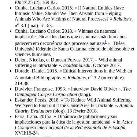
Ethics
25 (2): 169‑82.
Cunha, Luciano Carlos. 2015. « If Natural Entities Have
Intrinsic Value, Should We Then Abstain from Helping
Animals Who Are Victims of Natural Processes? »
Relations
,
o
n
3.1 (mai): 51‑63.
Cunha, Luciano Carlos. 2018. « Vítimas da natureza :
implicações éticas dos danos que os animais não humanos
1
padecem em decorrência dos procesos naturais
». Thèse,
Université fédérale de Santa Catarina, centre de philosophie et
sciences humaines.
Delon, Nicolas, et Duncan Purves. 2017. « Wild animal
suffering is intractable ».
academia.edu
. Octobre 2017.
Dorado, Daniel. 2015. « Ethical Interventions in the Wild: an
o
Annotated Bibliography ».
Relations
, n
3.2 (novembre):
219‑38.
Duvivier, Françoise. 1993. « Interview David Olivier ».
The
Damadged Corpse Corporation
(blog).
Eskander, Persis. 2018. « To Reduce Wild Animal Suffering
We Need to Find out if the Cause Area Is Tractable ».
Animal
Charity Evaluators
(blog). 13 février 2018.
Faria, Catia. 2015a. « Dinámica de poblaciones y sus
implicaciones para la ética de la gestión ambiental. » In
Actas
I Congreso internacional de la Red española de Filosofía
,
XVII:15‑24.