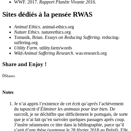
WWF. 2017.
Rapport Planète Vivante 2016
.
Sites dédiés à la pensée RWAS
Animal Ethics
. animal-ethics.org
Nature Ethics
. natureethics.org
Tomasik, Brian.
Essays on Reducing Suffering
. reducing-
suffering.org
Utility Farm
. utility.farm/words
Wild-Animal Suffering Research
. was-research.org
Share and Enjoy !
0
Shares
0
0
Notes
Je n’ai appris l’existence de cet écrit qu’
après
l’achèvement
du tapuscrit d’
Éliminer les animaux pour leur bien
. De
surcroît, je ne déchiffre que difficilement le portugais, de sorte
que je n’ai fait qu’en survoler quelques passages après coup.
J’insère néanmoins ce titre dans la bibliographie, parce qu’il
s’agit d’une thèse (soutenue le 28 février 2018 au Brésil). Elle