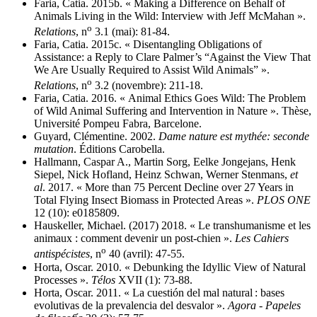
Faria, Catia. 2015b. « Making a Difference on Behalf of
Animals Living in the Wild: Interview with Jeff McMahan ».
o
Relations
, n
3.1 (mai): 81‑84.
Faria, Catia. 2015c. « Disentangling Obligations of
Assistance: a Reply to Clare Palmer’s “Against the View That
We Are Usually Required to Assist Wild Animals” ».
o
Relations
, n
3.2 (novembre): 211‑18.
Faria, Catia. 2016. « Animal Ethics Goes Wild: The Problem
of Wild Animal Suffering and Intervention in Nature ». Thèse,
Université Pompeu Fabra, Barcelone.
Guyard, Clémentine. 2002.
Dame nature est mythée: seconde
mutation
. Éditions Carobella.
Hallmann, Caspar A., Martin Sorg, Eelke Jongejans, Henk
Siepel, Nick Hofland, Heinz Schwan, Werner Stenmans,
et
al
. 2017. « More than 75 Percent Decline over 27 Years in
Total Flying Insect Biomass in Protected Areas ».
PLOS ONE
12 (10): e0185809.
Hauskeller, Michael. (2017) 2018. « Le transhumanisme et les
animaux : comment devenir un post-chien ».
Les Cahiers
o
antispécistes
, n
40 (avril): 47‑55.
Horta, Oscar. 2010. « Debunking the Idyllic View of Natural
Processes ».
Télos
XVII (1): 73‑88.
Horta, Oscar. 2011. « La cuestión del mal natural : bases
evolutivas de la prevalencia del desvalor ».
Agora - Papeles