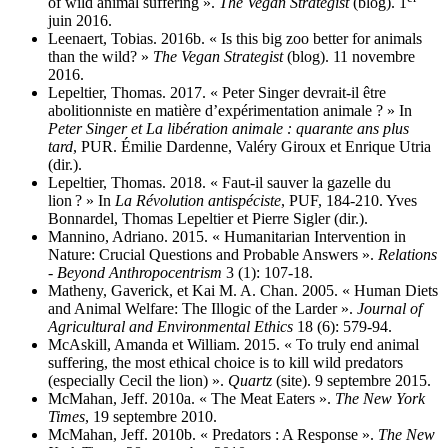
of wild animal suffering ».
The Vegan Strategist
(blog). 1
juin 2016.
Leenaert, Tobias. 2016b. « Is this big zoo better for animals
than the wild? »
The Vegan Strategist
(blog). 11 novembre
2016.
Lepeltier, Thomas. 2017. « Peter Singer devrait-il être
abolitionniste en matière d’expérimentation animale ? » In
Peter Singer et La libération animale : quarante ans plus
tard
, PUR. Émilie Dardenne, Valéry Giroux et Enrique Utria
(dir.).
Lepeltier, Thomas. 2018. « Faut-il sauver la gazelle du
lion ? » In
La Révolution antispéciste
, PUF, 184‑210. Yves
Bonnardel, Thomas Lepeltier et Pierre Sigler (dir.).
Mannino, Adriano. 2015. « Humanitarian Intervention in
Nature: Crucial Questions and Probable Answers ».
Relations
- Beyond Anthropocentrism
3 (1): 107‑18.
Matheny, Gaverick, et Kai M. A. Chan. 2005. « Human Diets
and Animal Welfare: The Illogic of the Larder ».
Journal of
Agricultural and Environmental Ethics
18 (6): 579‑94.
McAskill, Amanda et William. 2015. « To truly end animal
suffering, the most ethical choice is to kill wild predators
(especially Cecil the lion) ».
Quartz
(site). 9 septembre 2015.
McMahan, Jeff. 2010a. « The Meat Eaters ».
The New York
Times
, 19 septembre 2010.
McMahan, Jeff. 2010b. « Predators : A Response ».
The New