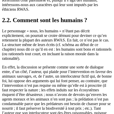
Refermons cette parenthèse et, puisqu’il s’agit des humains,
intéressons-nous aux caractères qui leur sont imputés par les
éthiciens RWAS.
2.2. Comment sont les humains ?
Le personnage « nous, les humains » n’étant pas décrit
explicitement, on pourrait se croire démuni pour deviner ce qu’en
retiennent la plupart des auteurs RWAS. En fait, ce n’est pas le cas.
La structure même de leurs écrits (cf. schéma au début de ce
chapitre) nous dit ce qu’il en est : les humains sont bons et rationnels
(ou rationnels tout court, en incluant la raison morale dans la
rationalité).
En effet, la discussion se présente comme une sorte de dialogue
entre, d’un côté, l’auteur, qui plaide pour l’intervention en faveur des
animaux sauvages, et, de l’autre, un interlocuteur fictif qui, de bonne
foi, lui oppose des arguments qui lui font penser, au contraire, que
l’intervention n’est pas requise ou même qu’elle est à proscrire (il
faut respecter la nature ; les effets induits sur les écosystèmes
risquent d’être désastreux ; nous n’avons de devoirs qu’envers les
agents moraux et les animaux n’en sont pas ; la prédation n’est pas
condamnable parce que les prédateurs ont besoin de chasser pour se
nourrir ; il faut préserver la biodiversité à tout prix ; etc.). Tant
l’auteur que son interlocuteur sont des êtres raisonnables, puisque