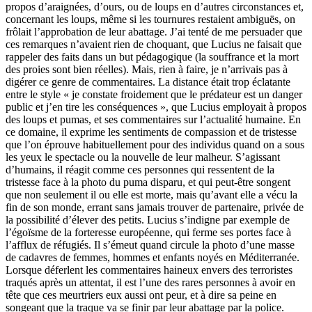
propos d’araignées, d’ours, ou de loups en d’autres circonstances et,
concernant les loups, même si les tournures restaient ambiguës, on
frôlait l’approbation de leur abattage. J’ai tenté de me persuader que
ces remarques n’avaient rien de choquant, que Lucius ne faisait que
rappeler des faits dans un but pédagogique (la souffrance et la mort
des proies sont bien réelles). Mais, rien à faire, je n’arrivais pas à
digérer ce genre de commentaires. La distance était trop éclatante
entre le style « je constate froidement que le prédateur est un danger
public et j’en tire les conséquences », que Lucius employait à propos
des loups et pumas, et ses commentaires sur l’actualité humaine. En
ce domaine, il exprime les sentiments de compassion et de tristesse
que l’on éprouve habituellement pour des individus quand on a sous
les yeux le spectacle ou la nouvelle de leur malheur. S’agissant
d’humains, il réagit comme ces personnes qui ressentent de la
tristesse face à la photo du puma disparu, et qui peut-être songent
que non seulement il ou elle est morte, mais qu’avant elle a vécu la
fin de son monde, errant sans jamais trouver de partenaire, privée de
la possibilité d’élever des petits. Lucius s’indigne par exemple de
l’égoïsme de la forteresse européenne, qui ferme ses portes face à
l’afflux de réfugiés. Il s’émeut quand circule la photo d’une masse
de cadavres de femmes, hommes et enfants noyés en Méditerranée.
Lorsque déferlent les commentaires haineux envers des terroristes
traqués après un attentat, il est l’une des rares personnes à avoir en
tête que ces meurtriers eux aussi ont peur, et à dire sa peine en
songeant que la traque va se finir par leur abattage par la police.