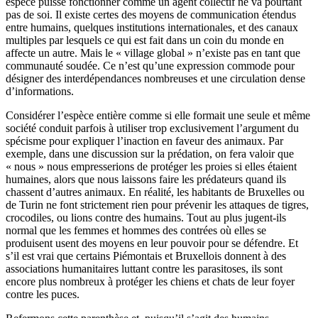
espèce puisse fonctionner comme un agent collectif ne va pourtant
pas de soi. Il existe certes des moyens de communication étendus
entre humains, quelques institutions internationales, et des canaux
multiples par lesquels ce qui est fait dans un coin du monde en
affecte un autre. Mais le « village global » n’existe pas en tant que
communauté soudée. Ce n’est qu’une expression commode pour
désigner des interdépendances nombreuses et une circulation dense
d’informations.
Considérer l’espèce entière comme si elle formait une seule et même
société conduit parfois à utiliser trop exclusivement l’argument du
spécisme pour expliquer l’inaction en faveur des animaux. Par
exemple, dans une discussion sur la prédation, on fera valoir que
« nous » nous empresserions de protéger les proies si elles étaient
humaines, alors que nous laissons faire les prédateurs quand ils
chassent d’autres animaux. En réalité, les habitants de Bruxelles ou
de Turin ne font strictement rien pour prévenir les attaques de tigres,
crocodiles, ou lions contre des humains. Tout au plus jugent-ils
normal que les femmes et hommes des contrées où elles se
produisent usent des moyens en leur pouvoir pour se défendre. Et
s’il est vrai que certains Piémontais et Bruxellois donnent à des
associations humanitaires luttant contre les parasitoses, ils sont
encore plus nombreux à protéger les chiens et chats de leur foyer
contre les puces.