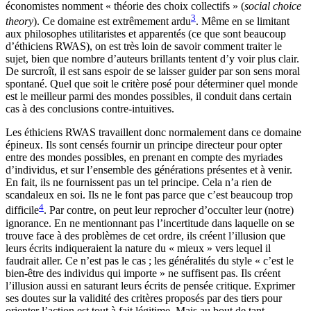
économistes nomment « théorie des choix collectifs » (
social choice
3
theory
). Ce domaine est extrêmement ardu
. Même en se limitant
aux philosophes utilitaristes et apparentés (ce que sont beaucoup
d’éthiciens RWAS), on est très loin de savoir comment traiter le
sujet, bien que nombre d’auteurs brillants tentent d’y voir plus clair.
De surcroît, il est sans espoir de se laisser guider par son sens moral
spontané. Quel que soit le critère posé pour déterminer quel monde
est le meilleur parmi des mondes possibles, il conduit dans certain
cas à des conclusions contre-intuitives.
Les éthiciens RWAS travaillent donc normalement dans ce domaine
épineux. Ils sont censés fournir un principe directeur pour opter
entre des mondes possibles, en prenant en compte des myriades
d’individus, et sur l’ensemble des générations présentes et à venir.
En fait, ils ne fournissent pas un tel principe. Cela n’a rien de
scandaleux en soi. Ils ne le font pas parce que c’est beaucoup trop
4
difficile
. Par contre, on peut leur reprocher d’occulter leur (notre)
ignorance. En ne mentionnant pas l’incertitude dans laquelle on se
trouve face à des problèmes de cet ordre, ils créent l’illusion que
leurs écrits indiqueraient la nature du « mieux » vers lequel il
faudrait aller. Ce n’est pas le cas ; les généralités du style « c’est le
bien-être des individus qui importe » ne suffisent pas. Ils créent
l’illusion aussi en saturant leurs écrits de pensée critique. Exprimer
ses doutes sur la validité des critères proposés par des tiers pour
orienter l’action est tout à fait légitime. Mais au bout de tant