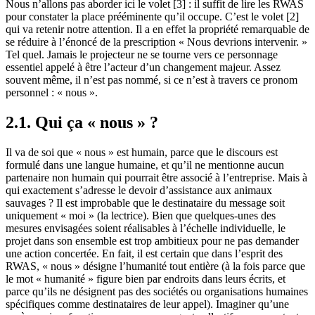
Nous n’allons pas aborder ici le volet [3] : il suffit de lire les RWAS
pour constater la place prééminente qu’il occupe. C’est le volet [2]
qui va retenir notre attention. Il a en effet la propriété remarquable de
se réduire à l’énoncé de la prescription « Nous devrions intervenir. »
Tel quel. Jamais le projecteur ne se tourne vers ce personnage
essentiel appelé à être l’acteur d’un changement majeur. Assez
souvent même, il n’est pas nommé, si ce n’est à travers ce pronom
personnel : « nous ».
2.1. Qui ça « nous » ?
Il va de soi que « nous » est humain, parce que le discours est
formulé dans une langue humaine, et qu’il ne mentionne aucun
partenaire non humain qui pourrait être associé à l’entreprise. Mais à
qui exactement s’adresse le devoir d’assistance aux animaux
sauvages ? Il est improbable que le destinataire du message soit
uniquement « moi » (la lectrice). Bien que quelques-unes des
mesures envisagées soient réalisables à l’échelle individuelle, le
projet dans son ensemble est trop ambitieux pour ne pas demander
une action concertée. En fait, il est certain que dans l’esprit des
RWAS, « nous » désigne l’humanité tout entière (à la fois parce que
le mot « humanité » figure bien par endroits dans leurs écrits, et
parce qu’ils ne désignent pas des sociétés ou organisations humaines
spécifiques comme destinataires de leur appel). Imaginer qu’une