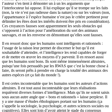
l’auteur s’en tient à démonter un à un les arguments que
l’interlocuteur lui oppose. Il lui explique qu’il se trompe sur les faits
(non, la vie n’est pas radieuse dans la nature) ou sur les valeurs (non,
l’appartenance à l’espèce humaine n’est pas le critère pertinent pour
délimiter les êtres dont les intérêts doivent être pris en considération).
Ces croyances fausses sont apparemment les seuls obstacles qui
s’opposent à l’action pour l’amélioration du sort des animaux
sauvages, et on les renverse en démontrant qu’elles sont fausses.
Il en ressort donc que les humains sont intelligents et rationnels :
l’usage de la raison leur permet de discerner le but qu’il est
souhaitable d’atteindre, et l’intelligence les rend capables de forger
et de mettre en œuvre les moyens d’y parvenir. Il en ressort aussi
que les humains sont bons. Ils sont même immensément altruistes,
puisqu’une fois persuadés par les RWAS que c’est la bonne chose à
faire, ils seront prêts à prendre en charge la totalité des animaux des
autres espèces (et ça fait du monde !).
Il est certes incontestable que les humains sont les auteurs d’actions
altruistes. Il est tout aussi incontestable que leurs réalisations
requièrent diverses formes d’intelligence. Mais qu’ils ne soient saisis
sous aucun autre angle que « bons et rationnels » laisse perplexe. Il
y a une masse d’études éthologiques portant sur les humains (ça
s’appelle la sociologie, la psychologie, et autres sciences sociales ou
cognitives). Elles sont loin d’avoir atteint le stade du consensus