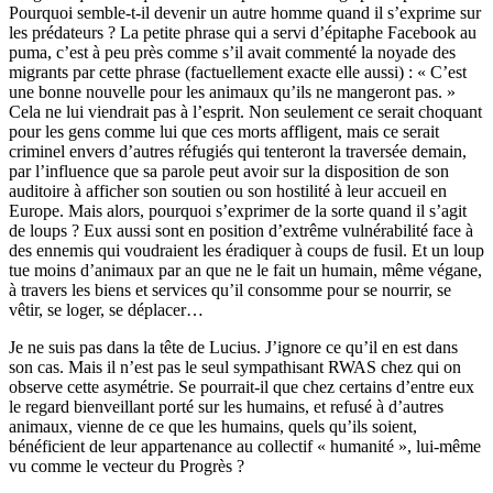
Pourquoi semble-t-il devenir un autre homme quand il s’exprime sur
les prédateurs ? La petite phrase qui a servi d’épitaphe Facebook au
puma, c’est à peu près comme s’il avait commenté la noyade des
migrants par cette phrase (factuellement exacte elle aussi) : « C’est
une bonne nouvelle pour les animaux qu’ils ne mangeront pas. »
Cela ne lui viendrait pas à l’esprit. Non seulement ce serait choquant
pour les gens comme lui que ces morts affligent, mais ce serait
criminel envers d’autres réfugiés qui tenteront la traversée demain,
par l’influence que sa parole peut avoir sur la disposition de son
auditoire à afficher son soutien ou son hostilité à leur accueil en
Europe. Mais alors, pourquoi s’exprimer de la sorte quand il s’agit
de loups ? Eux aussi sont en position d’extrême vulnérabilité face à
des ennemis qui voudraient les éradiquer à coups de fusil. Et un loup
tue moins d’animaux par an que ne le fait un humain, même végane,
à travers les biens et services qu’il consomme pour se nourrir, se
vêtir, se loger, se déplacer…
Je ne suis pas dans la tête de Lucius. J’ignore ce qu’il en est dans
son cas. Mais il n’est pas le seul sympathisant RWAS chez qui on
observe cette asymétrie. Se pourrait-il que chez certains d’entre eux
le regard bienveillant porté sur les humains, et refusé à d’autres
animaux, vienne de ce que les humains, quels qu’ils soient,
bénéficient de leur appartenance au collectif « humanité », lui-même
vu comme le vecteur du Progrès ?