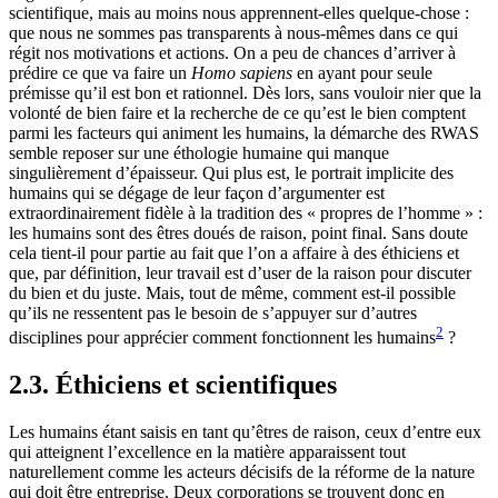
scientifique, mais au moins nous apprennent-elles quelque-chose :
que nous ne sommes pas transparents à nous-mêmes dans ce qui
régit nos motivations et actions. On a peu de chances d’arriver à
prédire ce que va faire un
Homo sapiens
en ayant pour seule
prémisse qu’il est bon et rationnel. Dès lors, sans vouloir nier que la
volonté de bien faire et la recherche de ce qu’est le bien comptent
parmi les facteurs qui animent les humains, la démarche des RWAS
semble reposer sur une éthologie humaine qui manque
singulièrement d’épaisseur. Qui plus est, le portrait implicite des
humains qui se dégage de leur façon d’argumenter est
extraordinairement fidèle à la tradition des « propres de l’homme » :
les humains sont des êtres doués de raison, point final. Sans doute
cela tient-il pour partie au fait que l’on a affaire à des éthiciens et
que, par définition, leur travail est d’user de la raison pour discuter
du bien et du juste. Mais, tout de même, comment est-il possible
qu’ils ne ressentent pas le besoin de s’appuyer sur d’autres
2
disciplines pour apprécier comment fonctionnent les humains
?
2.3. Éthiciens et scientifiques
Les humains étant saisis en tant qu’êtres de raison, ceux d’entre eux
qui atteignent l’excellence en la matière apparaissent tout
naturellement comme les acteurs décisifs de la réforme de la nature
qui doit être entreprise. Deux corporations se trouvent donc en