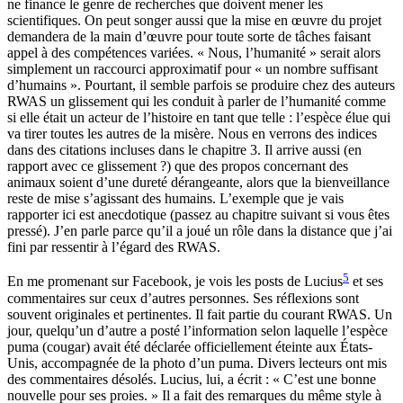
ne finance le genre de recherches que doivent mener les
scientifiques. On peut songer aussi que la mise en œuvre du projet
demandera de la main d’œuvre pour toute sorte de tâches faisant
appel à des compétences variées. « Nous, l’humanité » serait alors
simplement un raccourci approximatif pour « un nombre suffisant
d’humains ». Pourtant, il semble parfois se produire chez des auteurs
RWAS un glissement qui les conduit à parler de l’humanité comme
si elle était un acteur de l’histoire en tant que telle : l’espèce élue qui
va tirer toutes les autres de la misère. Nous en verrons des indices
dans des citations incluses dans le chapitre 3. Il arrive aussi (en
rapport avec ce glissement ?) que des propos concernant des
animaux soient d’une dureté dérangeante, alors que la bienveillance
reste de mise s’agissant des humains. L’exemple que je vais
rapporter ici est anecdotique (passez au chapitre suivant si vous êtes
pressé). J’en parle parce qu’il a joué un rôle dans la distance que j’ai
fini par ressentir à l’égard des RWAS.
5
En me promenant sur Facebook, je vois les posts de Lucius
et ses
commentaires sur ceux d’autres personnes. Ses réflexions sont
souvent originales et pertinentes. Il fait partie du courant RWAS. Un
jour, quelqu’un d’autre a posté l’information selon laquelle l’espèce
puma (cougar) avait été déclarée officiellement éteinte aux États-
Unis, accompagnée de la photo d’un puma. Divers lecteurs ont mis
des commentaires désolés. Lucius, lui, a écrit : « C’est une bonne
nouvelle pour ses proies. » Il a fait des remarques du même style à