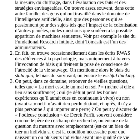
la mesure, du chiffrage, dans l’évaluation des faits et des
stratégies envisageables. On trouve assez souvent, dans cette
autre famille, des gens qui ont travaillé dans le domaine de
l’intelligence artificielle, ainsi que des personnes qui se
passionnent pour des sujets tels que l’impact de la colonisation
d’autres planètes, ou les questions que soulèvera la possible
apparition de machines sentientes. Voir par exemple le site du
Fundational Research Intitute, dont Tomasik est l’un des
administrateurs.
En fait, on trouve occasionnellement dans les écrits RWAS
des références à la psychologie, mais uniquement à travers
l’invocation de biais qui freinent la prise de conscience de
l’atrocité de la vie sauvage. On mentionne alors le biais du
statu quo
, le biais du survivant, ou encore le
wishful thinking
.
On peut, dans ce domaine, retrouver de vieilles questions,
telles que « La mort est-elle un mal en soi ? » (même si elle a
lieu sans souffrance) : oui (le défunt perd les bonnes
expériences qu’il aurait eues en continuant à vivre) ou non
(avant sa mort il n’avait rien perdu du tout, et après, il n’y a
plus personne à qui imputer une perte) ? On peut y discuter de
« l’odieuse conclusion » de Derek Parfit, souvent considéré
comme le père de ce champ de recherche, ou encore de la
question du meurtre avec remplacement (est-ce un bien de
tuer un individu si c’est la condition nécessaire pour que
naissent un ou plusieurs individus ayant une qualité de vie