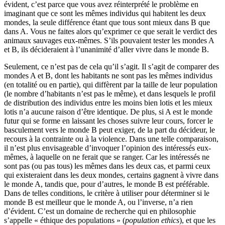
évident, c’est parce que vous avez réinterprété le problème en
imaginant que ce sont les mêmes individus qui habitent les deux
mondes, la seule différence étant que tous sont mieux dans B que
dans A. Vous ne faites alors qu’exprimer ce que serait le verdict des
animaux sauvages eux-mêmes. S’ils pouvaient tester les mondes A
et B, ils décideraient à l’unanimité d’aller vivre dans le monde B.
Seulement, ce n’est pas de cela qu’il s’agit. Il s’agit de comparer des
mondes A et B, dont les habitants ne sont pas les mêmes individus
(en totalité ou en partie), qui diffèrent par la taille de leur population
(le nombre d’habitants n’est pas le même), et dans lesquels le profil
de distribution des individus entre les moins bien lotis et les mieux
lotis n’a aucune raison d’être identique. De plus, si A est le monde
futur qui se forme en laissant les choses suivre leur cours, forcer le
basculement vers le monde B peut exiger, de la part du décideur, le
recours à la contrainte ou à la violence. Dans une telle comparaison,
il n’est plus envisageable d’invoquer l’opinion des intéressés eux-
mêmes, à laquelle on ne ferait que se ranger. Car les intéressés ne
sont pas (ou pas tous) les mêmes dans les deux cas, et parmi ceux
qui existeraient dans les deux mondes, certains gagnent à vivre dans
le monde A, tandis que, pour d’autres, le monde B est préférable.
Dans de telles conditions, le critère à utiliser pour déterminer si le
monde B est meilleur que le monde A, ou l’inverse, n’a rien
d’évident. C’est un domaine de recherche qui en philosophie
s’appelle « éthique des populations » (
population ethics
), et que les