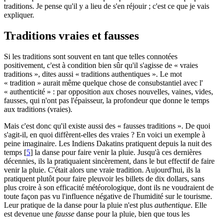
traditions. Je pense qu'il y a lieu de s'en réjouir ; c'est ce que je vais
expliquer.
Traditions vraies et fausses
Si les traditions sont souvent en tant que telles connotées
positivement, c'est à condition bien sûr qu'il s'agisse de « vraies
traditions », dites aussi « traditions authentiques ». Le mot
« tradition » aurait même quelque chose de consubstantiel avec l'
« authenticité » : par opposition aux choses nouvelles, vaines, vides,
fausses, qui n'ont pas l'épaisseur, la profondeur que donne le temps
aux traditions (vraies).
Mais c'est donc qu'il existe aussi des « fausses traditions ». De quoi
s'agit-il, en quoi diffèrent-elles des vraies ? En voici un exemple à
peine imaginaire. Les Indiens Dakatins pratiquent depuis la nuit des
temps
[
5
]
la danse pour faire venir la pluie. Jusqu'à ces dernières
décennies, ils la pratiquaient sincèrement, dans le but effectif de faire
venir la pluie. C'était alors une vraie tradition. Aujourd'hui, ils la
pratiquent plutôt pour faire pleuvoir les billets de dix dollars, sans
plus croire à son efficacité météorologique, dont ils ne voudraient de
toute façon pas vu l'influence négative de l'humidité sur le tourisme.
Leur pratique de la danse pour la pluie n'est plus
authentique
. Elle
est devenue une
fausse
danse pour la pluie, bien que tous les