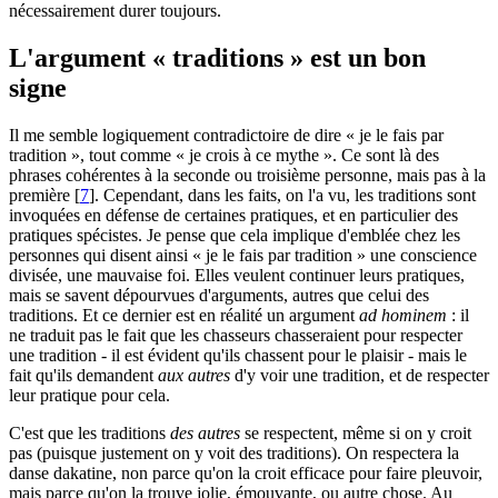
nécessairement durer toujours.
L'argument « traditions » est un bon
signe
Il me semble logiquement contradictoire de dire « je le fais par
tradition », tout comme « je crois à ce mythe ». Ce sont là des
phrases cohérentes à la seconde ou troisième personne, mais pas à la
première
[
7
]
. Cependant, dans les faits, on l'a vu, les traditions sont
invoquées en défense de certaines pratiques, et en particulier des
pratiques spécistes. Je pense que cela implique d'emblée chez les
personnes qui disent ainsi « je le fais par tradition » une conscience
divisée, une mauvaise foi. Elles veulent continuer leurs pratiques,
mais se savent dépourvues d'arguments, autres que celui des
traditions. Et ce dernier est en réalité un argument
ad hominem
: il
ne traduit pas le fait que les chasseurs chasseraient pour respecter
une tradition - il est évident qu'ils chassent pour le plaisir - mais le
fait qu'ils demandent
aux autres
d'y voir une tradition, et de respecter
leur pratique pour cela.
C'est que les traditions
des autres
se respectent, même si on y croit
pas (puisque justement on y voit des traditions). On respectera la
danse dakatine, non parce qu'on la croit efficace pour faire pleuvoir,
mais parce qu'on la trouve jolie, émouvante, ou autre chose. Au