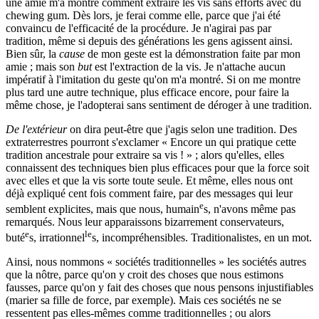
une amie m'a montré comment extraire les vis sans efforts avec du
chewing gum. Dès lors, je ferai comme elle, parce que j'ai été
convaincu de l'efficacité de la procédure. Je n'agirai pas par
tradition, même si depuis des générations les gens agissent ainsi.
Bien sûr, la
cause
de mon geste est la démonstration faite par mon
amie ; mais son
but
est l'extraction de la vis. Je n'attache aucun
impératif à l'imitation du geste qu'on m'a montré. Si on me montre
plus tard une autre technique, plus efficace encore, pour faire la
même chose, je l'adopterai sans sentiment de déroger à une tradition.
De l'extérieur
on dira peut-être que j'agis selon une tradition. Des
extraterrestres pourront s'exclamer « Encore un qui pratique cette
tradition ancestrale pour extraire sa vis ! » ; alors qu'elles, elles
connaissent des techniques bien plus efficaces pour que la force soit
avec elles et que la vis sorte toute seule. Et même, elles nous ont
déjà expliqué cent fois comment faire, par des messages qui leur
e
semblent explicites, mais que nous, humain
s, n'avons même pas
remarqués. Nous leur apparaissons bizarrement conservateurs,
e
le
buté
s, irrationnel
s, incompréhensibles. Traditionalistes, en un mot.
Ainsi, nous nommons « sociétés traditionnelles » les sociétés autres
que la nôtre, parce qu'on y croit des choses que nous estimons
fausses, parce qu'on y fait des choses que nous pensons injustifiables
(marier sa fille de force, par exemple). Mais ces sociétés ne se
ressentent pas elles-mêmes comme traditionnelles ; ou alors