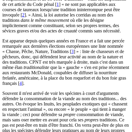
de cet article du Code pénal
[
1
]
« ne sont pas applicables aux
courses de taureaux lorsqu'une tradition ininterrompue peut être
invoquée
[
2
]
. » Ainsi, la loi autorise les corridas au nom des
traditions
dans le même mouvement
où elle les désigne
implicitement comme constituant, selon ses propres termes, des
sévices graves et/ou des actes de cruauté commis sans nécessité.
Est apparue depuis quelques années en France et a fait une percée
remarquée aux dernières élections européennes une liste nommée
« Chasse, Pêche, Nature, Traditions
[
3
]
» : liste de chasseurs et de
pêcheurs, donc, qui défendent leur activité au nom de la nature et
des traditions. CPNT est très marquée à droite, mais c'est dans un
même élan
traditionaliste
que la « gauche » s'en est prise récemment
aux restaurants McDonald, coupables de diffuser la nourriture
frelatée, américaine, à la place du bon roquefort et du bon foie gras
français
[
4
]
.
Souvent il m'est arrivé de voir les spécistes à court d'arguments
défendre la consommation de la viande au nom des traditions... des
autres. On évoque les Inuits, les peuplades exotiques qui « chassent
en respectant l'animal », ou encore « le peuple » qui tient à manger
la viande ; ceci pour défendre sa
propre
consommation de viande,
mais sans oser mettre en avant pour cela ses
propres
traditions. Ce
pas est peut-être en train d'être franchi. On verra peut-être de plus en
plus les spécistes défendre leurs pratiques au nom de leurs propres