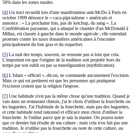
50% dans les zones rurales.
[
4
]
Un tract recueilli lors d'une manifestation anti-McDo à Paris en
octobre 1999 dénonce le « caca-pipi-talisme » américain et
annonce : « La prochaine fois, pas de ketchup, du sang ». La
Confédération paysanne, qui a attaqué le chantier d'un McDonald à
Millau, est classée à gauche dans le monde agricole ; elle entendait
protester contre les taxes douanières américaines à l'encontre
principalement du foie gras et du roquefort.
[
5
]
La nuit des temps, souvent, ne remonte pas si loin que cela.
L'important est que l'origine de la tradition soit projetée hors du
temps par son oubli ou par sa transfiguration (mythification).
[
6
]
L'Islam « officiel », dit-on, ne commande aucunement l'excision.
Mais ce qui est pertinent est que les personnes qui pratiquent
l'excision croient que la religion l'impose.
[
7
]
Une habitude n'est pas la même chose qu'une tradition. Quand je
vais dans un restaurant chinois, j'ai le choix d'utiliser la fourchette ou
les baguettes. J'ai l'habitude de la fourchette, mais pas des baguettes,
et cette habitude rend rationnel et efficace mon choix d'utiliser la
fourchette. Je l'utilise parce que je sais la manier. On pourra noter
que ce dernier fait résulte de ma culture ; mais cela n'en fait pas une
tradition. Je n'utilise pas la fourchette
au nom
de cette culture,
au