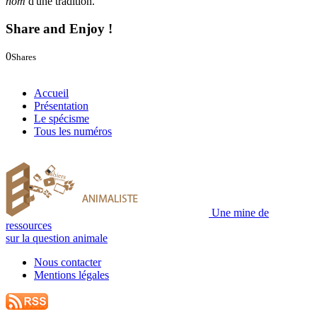
nom
d'une tradition.
Share and Enjoy !
0
Shares
0
0
Accueil
Présentation
Le spécisme
Tous les numéros
Une mine de
ressources
sur la question animale
Nous contacter
Mentions légales