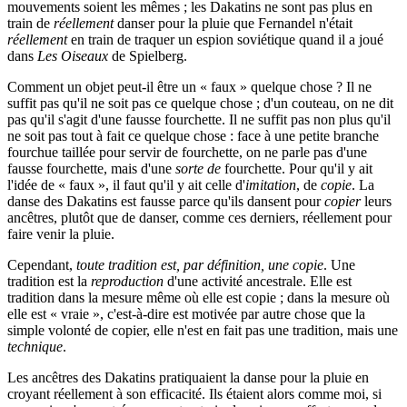
mouvements soient les mêmes ; les Dakatins ne sont pas plus en
train de
réellement
danser pour la pluie que Fernandel n'était
réellement
en train de traquer un espion soviétique quand il a joué
dans
Les Oiseaux
de Spielberg.
Comment un objet peut-il être un « faux » quelque chose ? Il ne
suffit pas qu'il ne soit pas ce quelque chose ; d'un couteau, on ne dit
pas qu'il s'agit d'une fausse fourchette. Il ne suffit pas non plus qu'il
ne soit pas tout à fait ce quelque chose : face à une petite branche
fourchue taillée pour servir de fourchette, on ne parle pas d'une
fausse fourchette, mais d'une
sorte de
fourchette. Pour qu'il y ait
l'idée de « faux », il faut qu'il y ait celle d'
imitation
, de
copie
. La
danse des Dakatins est fausse parce qu'ils dansent pour
copier
leurs
ancêtres, plutôt que de danser, comme ces derniers, réellement pour
faire venir la pluie.
Cependant,
toute tradition est, par définition, une copie
. Une
tradition est la
reproduction
d'une activité ancestrale. Elle est
tradition dans la mesure même où elle est copie ; dans la mesure où
elle est « vraie », c'est-à-dire est motivée par autre chose que la
simple volonté de copier, elle n'est en fait pas une tradition, mais une
technique
.
Les ancêtres des Dakatins pratiquaient la danse pour la pluie en
croyant réellement à son efficacité. Ils étaient alors comme moi, si