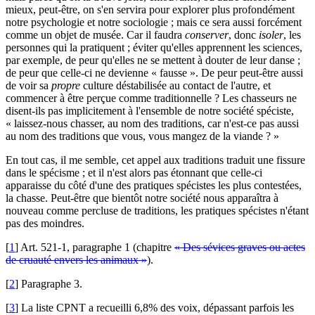
mieux, peut-être, on s'en servira pour explorer plus profondément
notre psychologie et notre sociologie ; mais ce sera aussi forcément
comme un objet de musée. Car il faudra
conserver
, donc
isoler
, les
personnes qui la pratiquent ; éviter qu'elles apprennent les sciences,
par exemple, de peur qu'elles ne se mettent à douter de leur danse ;
de peur que celle-ci ne devienne « fausse ». De peur peut-être aussi
de voir sa
propre
culture déstabilisée au contact de l'autre, et
commencer à être perçue comme traditionnelle ? Les chasseurs ne
disent-ils pas implicitement à l'ensemble de notre société spéciste,
« laissez-nous chasser, au nom des traditions, car n'est-ce pas aussi
au nom des traditions que vous, vous mangez de la viande ? »
En tout cas, il me semble, cet appel aux traditions traduit une fissure
dans le spécisme ; et il n'est alors pas étonnant que celle-ci
apparaisse du côté d'une des pratiques spécistes les plus contestées,
la chasse. Peut-être que bientôt notre société nous apparaîtra à
nouveau comme percluse de traditions, les pratiques spécistes n'étant
pas des moindres.
[
1
]
Art. 521-1, paragraphe 1 (chapitre
« Des sévices graves ou actes
de cruauté envers les animaux »
).
[
2
]
Paragraphe 3.
[
3
]
La liste CPNT a recueilli 6,8% des voix, dépassant parfois les