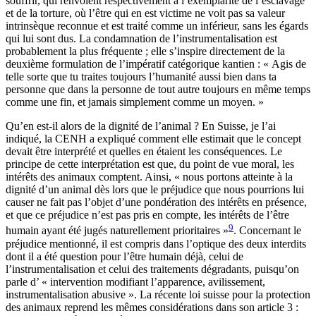
souffrir, qui renvoient respectivement à l’exemplarité de l’esclavage
et de la torture, où l’être qui en est victime ne voit pas sa valeur
intrinsèque reconnue et est traité comme un inférieur, sans les égards
qui lui sont dus. La condamnation de l’instrumentalisation est
probablement la plus fréquente ; elle s’inspire directement de la
deuxième formulation de l’impératif catégorique kantien : « Agis de
telle sorte que tu traites toujours l’humanité aussi bien dans ta
personne que dans la personne de tout autre toujours en même temps
comme une fin, et jamais simplement comme un moyen. »
Qu’en est-il alors de la dignité de l’animal ? En Suisse, je l’ai
indiqué, la CENH a expliqué comment elle estimait que le concept
devait être interprété et quelles en étaient les conséquences. Le
principe de cette interprétation est que, du point de vue moral, les
intérêts des animaux comptent. Ainsi, « nous portons atteinte à la
dignité d’un animal dès lors que le préjudice que nous pourrions lui
causer ne fait pas l’objet d’une pondération des intérêts en présence,
et que ce préjudice n’est pas pris en compte, les intérêts de l’être
9
humain ayant été jugés naturellement prioritaires »
. Concernant le
préjudice mentionné, il est compris dans l’optique des deux interdits
dont il a été question pour l’être humain déjà, celui de
l’instrumentalisation et celui des traitements dégradants, puisqu’on
parle d’ « intervention modifiant l’apparence, avilissement,
instrumentalisation abusive ». La récente loi suisse pour la protection
des animaux reprend les mêmes considérations dans son article 3 :