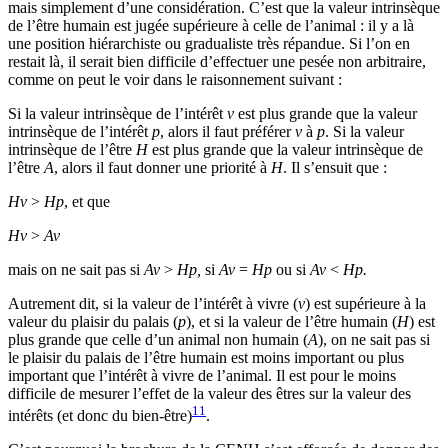
mais simplement d’une considération. C’est que la valeur intrinsèque
de l’être humain est jugée supérieure à celle de l’animal : il y a là
une position hiérarchiste ou gradualiste très répandue. Si l’on en
restait là, il serait bien difficile d’effectuer une pesée non arbitraire,
comme on peut le voir dans le raisonnement suivant :
Si la valeur intrinsèque de l’intérêt
v
est plus grande que la valeur
intrinsèque de l’intérêt
p
, alors il faut préférer
v
à
p
. Si la valeur
intrinsèque de l’être
H
est plus grande que la valeur intrinsèque de
l’être
A
, alors il faut donner une priorité à
H
. Il s’ensuit que :
Hv
>
Hp
, et que
Hv
>
Av
mais on ne sait pas si
Av
>
Hp,
si
Av
=
Hp
ou si
Av
<
Hp.
Autrement dit, si la valeur de l’intérêt à vivre (
v
) est supérieure à la
valeur du plaisir du palais (
p
), et si la valeur de l’être humain (
H
) est
plus grande que celle d’un animal non humain (
A
), on ne sait pas si
le plaisir du palais de l’être humain est moins important ou plus
important que l’intérêt à vivre de l’animal. Il est pour le moins
difficile de mesurer l’effet de la valeur des êtres sur la valeur des
11
intérêts (et donc du bien-être)
.