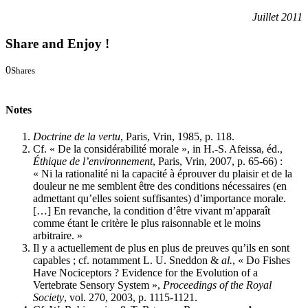
Juillet 2011
Share and Enjoy !
0
Shares
0
0
Notes
Doctrine de la vertu
, Paris, Vrin, 1985, p. 118.
Cf. « De la considérabilité morale », in H.-S. Afeissa, éd.,
Éthique de l’environnement
, Paris, Vrin, 2007, p. 65-66) :
« Ni la rationalité ni la capacité à éprouver du plaisir et de la
douleur ne me semblent être des conditions nécessaires (en
admettant qu’elles soient suffisantes) d’importance morale.
[…] En revanche, la condition d’être vivant m’apparaît
comme étant le critère le plus raisonnable et le moins
arbitraire. »
Il y a actuellement de plus en plus de preuves qu’ils en sont
capables ; cf. notamment L. U. Sneddon &
al.
, « Do Fishes
Have Nociceptors ? Evidence for the Evolution of a
Vertebrate Sensory System »,
Proceedings of the Royal
Society
, vol. 270, 2003, p. 1115-1121.