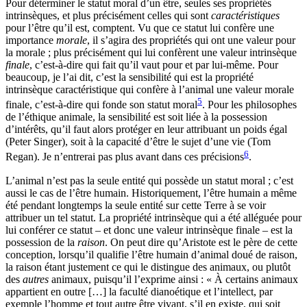
Pour déterminer le statut moral d’un être, seules ses propriétés
intrinsèques, et plus précisément celles qui sont
caractéristiques
pour l’être qu’il est, comptent. Vu que ce statut lui confère une
importance
morale
, il s’agira des propriétés qui ont une valeur pour
la morale ; plus précisément qui lui confèrent une valeur intrinsèque
finale
, c’est-à-dire qui fait qu’il vaut pour et par lui-même. Pour
beaucoup, je l’ai dit, c’est la sensibilité qui est la propriété
intrinsèque caractéristique qui confère à l’animal une valeur morale
5
finale, c’est-à-dire qui fonde son statut moral
. Pour les philosophes
de l’éthique animale, la sensibilité est soit liée à la possession
d’intérêts, qu’il faut alors protéger en leur attribuant un poids égal
(Peter Singer), soit à la capacité d’être le sujet d’une vie (Tom
6
Regan). Je n’entrerai pas plus avant dans ces précisions
.
L’animal n’est pas la seule entité qui possède un statut moral ; c’est
aussi le cas de l’être humain. Historiquement, l’être humain a même
été pendant longtemps la seule entité sur cette Terre à se voir
attribuer un tel statut. La propriété intrinsèque qui a été alléguée pour
lui conférer ce statut – et donc une valeur intrinsèque finale – est la
possession de la
raison
. On peut dire qu’Aristote est le père de cette
conception, lorsqu’il qualifie l’être humain d’animal doué de raison,
la raison étant justement ce qui le distingue des animaux, ou plutôt
des
autres
animaux, puisqu’il l’exprime ainsi : « À certains animaux
appartient en outre […] la faculté dianoétique et l’intellect, par
exemple l’homme et tout autre être vivant, s’il en existe, qui soit