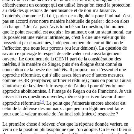
effectivement un concept qui est utilisé lorsqu’on étend la protection
au-delà des questions de bienfaisance et de non-malfaisance.
Toutefois, comme je l’ai dit, parler de « dignité » pour l’animal n’est
pas en accord avec notre manière habituelle de parler ; doit-on alors
la changer ? Je n’ai pas d’avis tranché sur la question, du moment
que le point essentiel est acquis : les animaux ont un statut moral, car
ils possèdent une valeur intrinsèque, c’est-à-dire une valeur qu’ils
possèdent par eux-mêmes, indépendamment de leur utilité ou de
l’affection que nous leur portons (ou leur dénions). La question de
savoir ce qu’exige le respect de cette valeur est aussi largement
ouverte. Le document de la CENH part de la considération des
intérêts, à la manière de Singer, puis s’en éloigne étant donné sa
conception de la pesée des intérêts. Il propose pour l’essentiel une
approche réformiste, qui s’allie assez bien avec d’autres mesures,
comme les 3R (remplacer, raffiner et réduire) ; mais on pourrait aussi
s’autoriser de la valeur intrinsèque de l’animal pour défendre une
approche abolitionniste, à l’image de Regan ou de Francione. Je vais
laisser ici ces questions ouvertes, même si je suis en faveur d’une
14
approche réformiste
. Le point que j’aimerais encore aborder est
celui de la défense des animaux : que peut-on légitimement faire
pour que la valeur morale de l’animal soit (mieux) respectée ?
La première chose à relever, c’est que la réponse donnée variera en
vertu de la position philosophique que l’on adopte. On le voit bien si