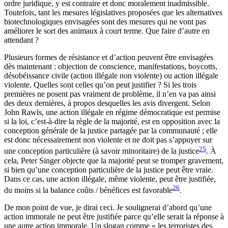
ordre juridique, y est contraire et donc moralement inadmissible.
Toutefois, tant les mesures législatives proposées que les alternatives
biotechnologiques envisagées sont des mesures qui ne vont pas
améliorer le sort des animaux à court terme. Que faire d’autre en
attendant ?
Plusieurs formes de résistance et d’action peuvent être envisagées
dès maintenant : objection de conscience, manifestations, boycotts,
désobéissance civile (action illégale non violente) ou action illégale
violente. Quelles sont celles qu’on peut justifier ? Si les trois
premières ne posent pas vraiment de problème, il n’en va pas ainsi
des deux dernières, à propos desquelles les avis divergent. Selon
John Rawls, une action illégale en régime démocratique est permise
si la loi, c’est-à-dire la règle de la majorité, est en opposition avec la
conception générale de la justice partagée par la communauté ; elle
est donc nécessairement non violente et ne doit pas s’appuyer sur
25
une conception particulière (à savoir minoritaire) de la justice
. À
cela, Peter Singer objecte que la majorité peut se tromper gravement,
si bien qu’une conception particulière de la justice peut être vraie.
Dans ce cas, une action illégale, même violente, peut être justifiée,
26
du moins si la balance coûts / bénéfices est favorable
.
De mon point de vue, je dirai ceci. Je soulignerai d’abord qu’une
action immorale ne peut être justifiée parce qu’elle serait la réponse à
une autre action immorale. Un slogan comme « les terroristes des