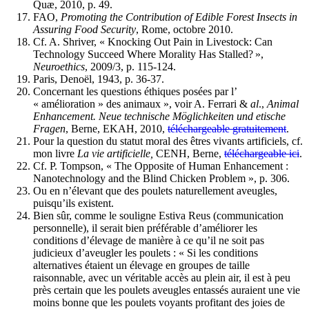
Quæ, 2010, p. 49.
FAO,
Promoting the Contribution of Edible Forest Insects in
Assuring Food Security
, Rome, octobre 2010.
Cf. A. Shriver, « Knocking Out Pain in Livestock: Can
Technology Succeed Where Morality Has Stalled? »,
Neuroethics
, 2009/3, p. 115-124.
Paris, Denoël, 1943, p. 36-37.
Concernant les questions éthiques posées par l’
« amélioration » des animaux », voir A. Ferrari &
al
.,
Animal
Enhancement. Neue technische Möglichkeiten und etische
Fragen
, Berne, EKAH, 2010,
téléchargeable gratuitement
.
Pour la question du statut moral des êtres vivants artificiels, cf.
mon livre
La vie artificielle,
CENH, Berne,
téléchargeable ici
.
Cf. P. Tompson, « The Opposite of Human Enhancement :
Nanotechnology and the Blind Chicken Problem », p. 306.
Ou en n’élevant que des poulets naturellement aveugles,
puisqu’ils existent.
Bien sûr, comme le souligne Estiva Reus (communication
personnelle), il serait bien préférable d’améliorer les
conditions d’élevage de manière à ce qu’il ne soit pas
judicieux d’aveugler les poulets : « Si les conditions
alternatives étaient un élevage en groupes de taille
raisonnable, avec un véritable accès au plein air, il est à peu
près certain que les poulets aveugles entassés auraient une vie
moins bonne que les poulets voyants profitant des joies de