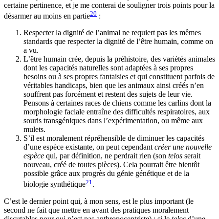
certaine pertinence, et je me conterai de souligner trois points pour la
20
désarmer au moins en partie
:
Respecter la dignité de l’animal ne requiert pas les mêmes
standards que respecter la dignité de l’être humain, comme on
a vu.
L’être humain crée, depuis la préhistoire, des variétés animales
dont les capacités naturelles sont adaptées à ses propres
besoins ou à ses propres fantaisies et qui constituent parfois de
véritables handicaps, bien que les animaux ainsi créés n’en
souffrent pas forcément et restent des sujets de leur vie.
Pensons à certaines races de chiens comme les carlins dont la
morphologie faciale entraîne des difficultés respiratoires, aux
souris transgéniques dans l’expérimentation, ou même aux
mulets.
S’il est moralement répréhensible de diminuer les capacités
d’une espèce existante, on peut cependant
créer une nouvelle
espèce
qui, par définition, ne perdrait rien (son
telos
serait
nouveau, créé de toutes pièces). Cela pourrait être bientôt
possible grâce aux progrès du génie génétique et de la
21
biologie synthétique
.
C’est le dernier point qui, à mon sens, est le plus important (le
second ne fait que mettre en avant des pratiques moralement
discutables pour qui n’est pas anthropocentriste) : si le
telos
d’une