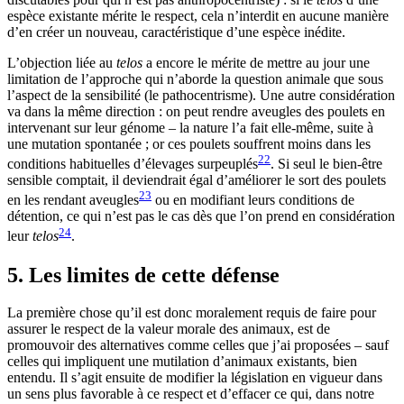
espèce existante mérite le respect, cela n’interdit en aucune manière
d’en créer un nouveau, caractéristique d’une espèce inédite.
L’objection liée au
telos
a encore le mérite de mettre au jour une
limitation de l’approche qui n’aborde la question animale que sous
l’aspect de la sensibilité (le pathocentrisme). Une autre considération
va dans la même direction : on peut rendre aveugles des poulets en
intervenant sur leur génome – la nature l’a fait elle-même, suite à
une mutation spontanée ; or ces poulets souffrent moins dans les
22
conditions habituelles d’élevages surpeuplés
. Si seul le bien-être
sensible comptait, il deviendrait égal d’améliorer le sort des poulets
23
en les rendant aveugles
ou en modifiant leurs conditions de
détention, ce qui n’est pas le cas dès que l’on prend en considération
24
leur
telos
.
5. Les limites de cette défense
La première chose qu’il est donc moralement requis de faire pour
assurer le respect de la valeur morale des animaux, est de
promouvoir des alternatives comme celles que j’ai proposées – sauf
celles qui impliquent une mutilation d’animaux existants, bien
entendu. Il s’agit ensuite de modifier la législation en vigueur dans
un sens plus favorable à ce respect et d’effacer ce qui, dans notre