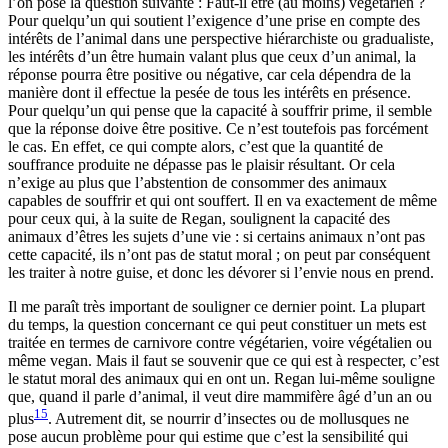
l’on pose la question suivante : Faut-il être (au moins) végétarien ?
Pour quelqu’un qui soutient l’exigence d’une prise en compte des
intérêts de l’animal dans une perspective hiérarchiste ou gradualiste,
les intérêts d’un être humain valant plus que ceux d’un animal, la
réponse pourra être positive ou négative, car cela dépendra de la
manière dont il effectue la pesée de tous les intérêts en présence.
Pour quelqu’un qui pense que la capacité à souffrir prime, il semble
que la réponse doive être positive. Ce n’est toutefois pas forcément
le cas. En effet, ce qui compte alors, c’est que la quantité de
souffrance produite ne dépasse pas le plaisir résultant. Or cela
n’exige au plus que l’abstention de consommer des animaux
capables de souffrir et qui ont souffert. Il en va exactement de même
pour ceux qui, à la suite de Regan, soulignent la capacité des
animaux d’êtres les sujets d’une vie : si certains animaux n’ont pas
cette capacité, ils n’ont pas de statut moral ; on peut par conséquent
les traiter à notre guise, et donc les dévorer si l’envie nous en prend.
Il me paraît très important de souligner ce dernier point. La plupart
du temps, la question concernant ce qui peut constituer un mets est
traitée en termes de carnivore contre végétarien, voire végétalien ou
même vegan. Mais il faut se souvenir que ce qui est à respecter, c’est
le statut moral des animaux qui en ont un. Regan lui-même souligne
que, quand il parle d’animal, il veut dire mammifère âgé d’un an ou
15
plus
. Autrement dit, se nourrir d’insectes ou de mollusques ne
pose aucun problème pour qui estime que c’est la sensibilité qui