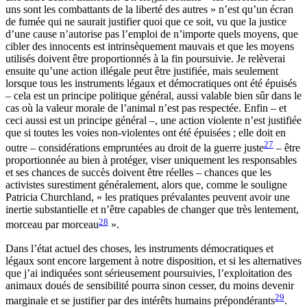
uns sont les combattants de la liberté des autres » n’est qu’un écran
de fumée qui ne saurait justifier quoi que ce soit, vu que la justice
d’une cause n’autorise pas l’emploi de n’importe quels moyens, que
cibler des innocents est intrinsèquement mauvais et que les moyens
utilisés doivent être proportionnés à la fin poursuivie. Je relèverai
ensuite qu’une action illégale peut être justifiée, mais seulement
lorsque tous les instruments légaux et démocratiques ont été épuisés
– cela est un principe politique général, aussi valable bien sûr dans le
cas où la valeur morale de l’animal n’est pas respectée. Enfin – et
ceci aussi est un principe général –, une action violente n’est justifiée
que si toutes les voies non-violentes ont été épuisées ; elle doit en
27
outre – considérations empruntées au droit de la guerre juste
– être
proportionnée au bien à protéger, viser uniquement les responsables
et ses chances de succès doivent être réelles – chances que les
activistes surestiment généralement, alors que, comme le souligne
Patricia Churchland, « les pratiques prévalantes peuvent avoir une
inertie substantielle et n’être capables de changer que très lentement,
28
morceau par morceau
».
Dans l’état actuel des choses, les instruments démocratiques et
légaux sont encore largement à notre disposition, et si les alternatives
que j’ai indiquées sont sérieusement poursuivies, l’exploitation des
animaux doués de sensibilité pourra sinon cesser, du moins devenir
29
marginale et se justifier par des intérêts humains prépondérants
.