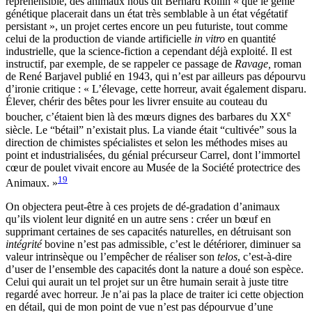
répréhensible, des animaux nous dit Bernard Rollin « que le génie
génétique placerait dans un état très semblable à un état végétatif
persistant », un projet certes encore un peu futuriste, tout comme
celui de la production de viande artificielle
in vitro
en quantité
industrielle, que la science-fiction a cependant déjà exploité. Il est
instructif, par exemple, de se rappeler ce passage de
Ravage,
roman
de René Barjavel publié en 1943, qui n’est par ailleurs pas dépourvu
d’ironie critique : « L’élevage, cette horreur, avait également disparu.
Élever, chérir des bêtes pour les livrer ensuite au couteau du
e
boucher, c’étaient bien là des mœurs dignes des barbares du XX
siècle. Le “bétail” n’existait plus. La viande était “cultivée” sous la
direction de chimistes spécialistes et selon les méthodes mises au
point et industrialisées, du génial précurseur Carrel, dont l’immortel
cœur de poulet vivait encore au Musée de la Société protectrice des
19
Animaux. »
On objectera peut-être à ces projets de dé-gradation d’animaux
qu’ils violent leur dignité en un autre sens : créer un bœuf en
supprimant certaines de ses capacités naturelles, en détruisant son
intégrité
bovine n’est pas admissible, c’est le détériorer, diminuer sa
valeur intrinsèque ou l’empêcher de réaliser son
telos
, c’est-à-dire
d’user de l’ensemble des capacités dont la nature a doué son espèce.
Celui qui aurait un tel projet sur un être humain serait à juste titre
regardé avec horreur. Je n’ai pas la place de traiter ici cette objection
en détail, qui de mon point de vue n’est pas dépourvue d’une