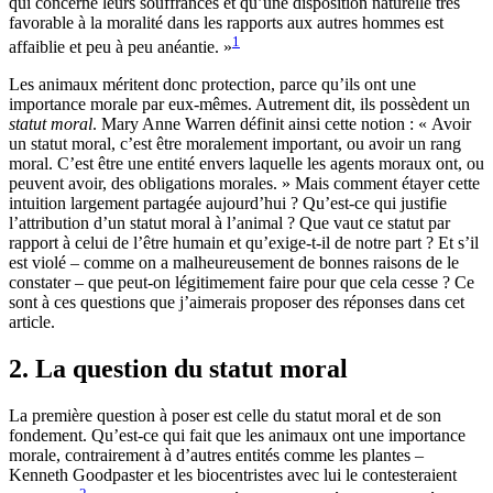
qui concerne leurs souffrances et qu’une disposition naturelle très
favorable à la moralité dans les rapports aux autres hommes est
1
affaiblie et peu à peu anéantie. »
Les animaux méritent donc protection, parce qu’ils ont une
importance morale par eux-mêmes. Autrement dit, ils possèdent un
statut moral
. Mary Anne Warren définit ainsi cette notion : « Avoir
un statut moral, c’est être moralement important, ou avoir un rang
moral. C’est être une entité envers laquelle les agents moraux ont, ou
peuvent avoir, des obligations morales. » Mais comment étayer cette
intuition largement partagée aujourd’hui ? Qu’est-ce qui justifie
l’attribution d’un statut moral à l’animal ? Que vaut ce statut par
rapport à celui de l’être humain et qu’exige-t-il de notre part ? Et s’il
est violé – comme on a malheureusement de bonnes raisons de le
constater – que peut-on légitimement faire pour que cela cesse ? Ce
sont à ces questions que j’aimerais proposer des réponses dans cet
article.
2. La question du statut moral
La première question à poser est celle du statut moral et de son
fondement. Qu’est-ce qui fait que les animaux ont une importance
morale, contrairement à d’autres entités comme les plantes –
Kenneth Goodpaster et les biocentristes avec lui le contesteraient