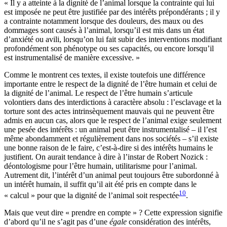
« Il y a atteinte à la dignité de l’animal lorsque la contrainte qui lui
est imposée ne peut être justifiée par des intérêts prépondérants ; il y
a contrainte notamment lorsque des douleurs, des maux ou des
dommages sont causés à l’animal, lorsqu’il est mis dans un état
d’anxiété ou avili, lorsqu’on lui fait subir des interventions modifiant
profondément son phénotype ou ses capacités, ou encore lorsqu’il
est instrumentalisé de manière excessive. »
Comme le montrent ces textes, il existe toutefois une différence
importante entre le respect de la dignité de l’être humain et celui de
la dignité de l’animal. Le respect de l’être humain s’articule
volontiers dans des interdictions à caractère absolu : l’esclavage et la
torture sont des actes intrinsèquement mauvais qui ne peuvent être
admis en aucun cas, alors que le respect de l’animal exige seulement
une pesée des intérêts : un animal peut être instrumentalisé – il l’est
même abondamment et régulièrement dans nos sociétés – s’il existe
une bonne raison de le faire, c’est-à-dire si des intérêts humains le
justifient. On aurait tendance à dire à l’instar de Robert Nozick :
déontologisme pour l’être humain, utilitarisme pour l’animal.
Autrement dit, l’intérêt d’un animal peut toujours être subordonné à
un intérêt humain, il suffit qu’il ait été pris en compte dans le
10
« calcul » pour que la dignité de l’animal soit respectée
.
Mais que veut dire « prendre en compte » ? Cette expression signifie
d’abord qu’il ne s’agit pas d’une
égale
considération des intérêts,