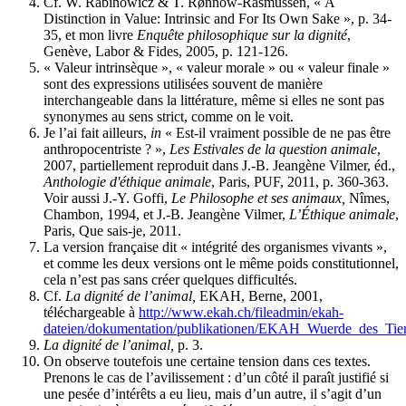
Cf. W. Rabinowicz & T. Rønnow-Rasmussen, « A
Distinction in Value: Intrinsic and For Its Own Sake », p. 34-
35, et mon livre
Enquête philosophique sur la dignité
,
Genève, Labor & Fides, 2005, p. 121-126.
« Valeur intrinsèque », « valeur morale » ou « valeur finale »
sont des expressions utilisées souvent de manière
interchangeable dans la littérature, même si elles ne sont pas
synonymes au sens strict, comme on le voit.
Je l’ai fait ailleurs,
in
« Est-il vraiment possible de ne pas être
anthropocentriste ? »,
Les Estivales de la question animale
,
2007, partiellement reproduit dans J.-B. Jeangène Vilmer, éd.,
Anthologie d'éthique animale
, Paris, PUF, 2011, p. 360-363.
Voir aussi J.-Y. Goffi,
Le Philosophe et ses animaux,
Nîmes,
Chambon, 1994, et J.-B. Jeangène Vilmer,
L’Éthique animale
,
Paris, Que sais-je, 2011.
La version française dit « intégrité des organismes vivants »,
et comme les deux versions ont le même poids constitutionnel,
cela n’est pas sans créer quelques difficultés.
Cf.
La dignité de l’animal,
EKAH, Berne, 2001,
téléchargeable à
http://www.ekah.ch/fileadmin/ekah-
dateien/dokumentation/publikationen/EKAH_Wuerde_des_Tie
La dignité de l’animal,
p. 3.
On observe toutefois une certaine tension dans ces textes.
Prenons le cas de l’avilissement : d’un côté il paraît justifié si
une pesée d’intérêts a eu lieu, mais d’un autre, il s’agit d’un