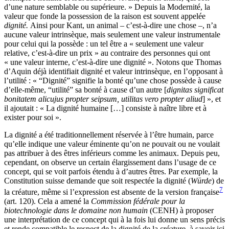
d’une nature semblable ou supérieure. » Depuis la Modernité, la
valeur que fonde la possession de la raison est souvent appelée
dignité.
Ainsi pour Kant, un animal – c’est-à-dire une chose –, n’a
aucune valeur intrinsèque, mais seulement une valeur instrumentale
pour celui qui la possède : un tel être a « seulement une valeur
relative, c’est-à-dire un prix » au contraire des personnes qui ont
« une valeur interne, c’est-à-dire une dignité ». Notons que Thomas
d’Aquin déjà identifiait dignité et valeur intrinsèque, en l’opposant à
l’utilité : « “Dignité” signifie la bonté qu’une chose possède à cause
d’elle-même, “utilité” sa bonté à cause d’un autre [
dignitas significat
bonitatem alicujus propter seipsum, utilitas vero propter aliud
] », et
il ajoutait : « La dignité humaine […] consiste à naître libre et à
exister pour soi ».
La dignité a été traditionnellement réservée à l’être humain, parce
qu’elle indique une valeur éminente qu’on ne pouvait ou ne voulait
pas attribuer à des êtres inférieurs comme les animaux. Depuis peu,
cependant, on observe un certain élargissement dans l’usage de ce
concept, qui se voit parfois étendu à d’autres êtres. Par exemple, la
Constitution suisse demande que soit respectée la dignité (
Würde
) de
7
la créature, même si l’expression est absente de la version française
(art. 120). Cela a amené la
Commission fédérale pour la
biotechnologie dans le domaine non humain
(CENH) à proposer
une interprétation de ce concept qui à la fois lui donne un sens précis
et rende compatible le respect de la dignité de la créature, à savoir ici