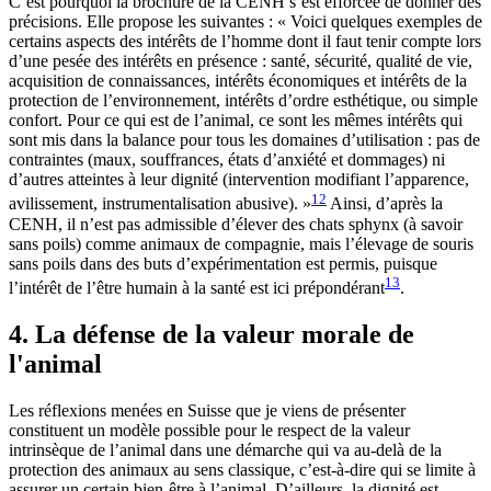
C’est pourquoi la brochure de la CENH s’est efforcée de donner des
précisions. Elle propose les suivantes : « Voici quelques exemples de
certains aspects des intérêts de l’homme dont il faut tenir compte lors
d’une pesée des intérêts en présence : santé, sécurité, qualité de vie,
acquisition de connaissances, intérêts économiques et intérêts de la
protection de l’environnement, intérêts d’ordre esthétique, ou simple
confort. Pour ce qui est de l’animal, ce sont les mêmes intérêts qui
sont mis dans la balance pour tous les domaines d’utilisation : pas de
contraintes (maux, souffrances, états d’anxiété et dommages) ni
d’autres atteintes à leur dignité (intervention modifiant l’apparence,
12
avilissement, instrumentalisation abusive). »
Ainsi, d’après la
CENH, il n’est pas admissible d’élever des chats sphynx (à savoir
sans poils) comme animaux de compagnie, mais l’élevage de souris
sans poils dans des buts d’expérimentation est permis, puisque
13
l’intérêt de l’être humain à la santé est ici prépondérant
.
4. La défense de la valeur morale de
l'animal
Les réflexions menées en Suisse que je viens de présenter
constituent un modèle possible pour le respect de la valeur
intrinsèque de l’animal dans une démarche qui va au-delà de la
protection des animaux au sens classique, c’est-à-dire qui se limite à
assurer un certain bien-être à l’animal. D’ailleurs, la dignité est