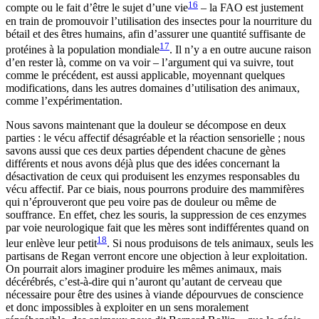
16
compte ou le fait d’être le sujet d’une vie
– la FAO est justement
en train de promouvoir l’utilisation des insectes pour la nourriture du
bétail et des êtres humains, afin d’assurer une quantité suffisante de
17
protéines à la population mondiale
. Il n’y a en outre aucune raison
d’en rester là, comme on va voir – l’argument qui va suivre, tout
comme le précédent, est aussi applicable, moyennant quelques
modifications, dans les autres domaines d’utilisation des animaux,
comme l’expérimentation.
Nous savons maintenant que la douleur se décompose en deux
parties : le vécu affectif désagréable et la réaction sensorielle ; nous
savons aussi que ces deux parties dépendent chacune de gènes
différents et nous avons déjà plus que des idées concernant la
désactivation de ceux qui produisent les enzymes responsables du
vécu affectif. Par ce biais, nous pourrons produire des mammifères
qui n’éprouveront que peu voire pas de douleur ou même de
souffrance. En effet, chez les souris, la suppression de ces enzymes
par voie neurologique fait que les mères sont indifférentes quand on
18
leur enlève leur petit
. Si nous produisons de tels animaux, seuls les
partisans de Regan verront encore une objection à leur exploitation.
On pourrait alors imaginer produire les mêmes animaux, mais
décérébrés, c’est-à-dire qui n’auront qu’autant de cerveau que
nécessaire pour être des usines à viande dépourvues de conscience
et donc impossibles à exploiter en un sens moralement