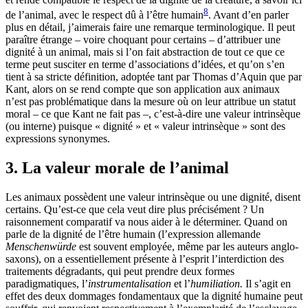
8
de l’animal, avec le respect dû à l’être humain
. Avant d’en parler
plus en détail, j’aimerais faire une remarque terminologique. Il peut
paraître étrange – voire choquant pour certains – d’attribuer une
dignité à un animal, mais si l’on fait abstraction de tout ce que ce
terme peut susciter en terme d’associations d’idées, et qu’on s’en
tient à sa stricte définition, adoptée tant par Thomas d’Aquin que par
Kant, alors on se rend compte que son application aux animaux
n’est pas problématique dans la mesure où on leur attribue un statut
moral – ce que Kant ne fait pas –, c’est-à-dire une valeur intrinsèque
(ou interne) puisque « dignité » et « valeur intrinsèque » sont des
expressions synonymes.
3. La valeur morale de l’animal
Les animaux possèdent une valeur intrinsèque ou une dignité, disent
certains. Qu’est-ce que cela veut dire plus précisément ? Un
raisonnement comparatif va nous aider à le déterminer. Quand on
parle de la dignité de l’être humain (l’expression allemande
Menschenwürde
est souvent employée, même par les auteurs anglo-
saxons), on a essentiellement présente à l’esprit l’interdiction des
traitements dégradants, qui peut prendre deux formes
paradigmatiques, l’
instrumentalisation
et l’
humiliation.
Il s’agit en
effet des deux dommages fondamentaux que la dignité humaine peut