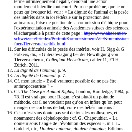
terme intrinsèquement négatif, dénotant une action
moralement interdite tout court. Pour ce problème, que je ne
peux qu’évoquer ici, voir : « La dignité de l'animal et la pesée
des intérêts dans la loi fédérale sur la protection des
animaux », Prise de position de la commission d'éthique pour
l'expérimentation animale des Académies suisses des sciences,
téléchargeable à partir de cette page :
http://www.akademien-
schweiz.ch/fr/index/Portrait/Kommissionen-AG/Kommission-
fuer-Tierversuchsethik.html
Sur les difficultés de la pesée des intérêts, voir H. Sigg & G.
Folkers, dir., « Güterabwägung bei der Bewilligung von
Tierversuchen »,
Collegium Helveticum
, cahier 11, ETH
Zürich, 2011.
La dignité de l’animal,
p. 9.
La dignité de l’animal,
p. 7.
Cf. mon article « Est-il vraiment possible de ne pas être
anthropocentriste ? »
Cf.
The Case for Animal Rights
, London, Routledge, 1984, p.
78. Il est vrai que pour Regan, c’est plutôt un point de
méthode, car il ne voudrait pas qu’on en infère qu’on peut
manger des cochons de lait, voire des bébés humains !
Cela n’est sans doute pas vrai de tous les mollusques, et
notamment des céphalopodes ; cf. G. Chapouthier, « La
douleur sous l’angle de l’évolution des espèces », in J.-L.
Guichet, dir.,
Douleur animale, douleur humaine
, Editions