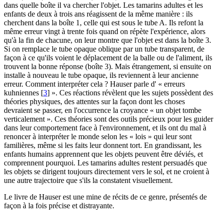
dans quelle boîte il va chercher l'objet. Les tamarins adultes et les
enfants de deux à trois ans réagissent de la même manière : ils
cherchent dans la boîte 1, celle qui est sous le tube A. Ils refont la
même erreur vingt à trente fois quand on répète l'expérience, alors
qu'à la fin de chacune, on leur montre que l'objet est dans la boîte 3.
Si on remplace le tube opaque oblique par un tube transparent, de
façon à ce qu'ils voient le déplacement de la balle ou de l'aliment, ils
trouvent la bonne réponse (boîte 3). Mais étrangement, si ensuite on
installe à nouveau le tube opaque, ils reviennent à leur ancienne
erreur. Comment interpréter cela ? Hauser parle d' « erreurs
kuhniennes
[
3
]
». Ces réactions révèlent que les sujets possèdent des
théories physiques, des attentes sur la façon dont les choses
devraient se passer, en l'occurrence la croyance « un objet tombe
verticalement ». Ces théories sont des outils précieux pour les guider
dans leur comportement face à l'environnement, et ils ont du mal à
renoncer à interpréter le monde selon les « lois » qui leur sont
familières, même si les faits leur donnent tort. En grandissant, les
enfants humains apprennent que les objets peuvent être déviés, et
comprennent pourquoi. Les tamarins adultes restent persuadés que
les objets se dirigent toujours directement vers le sol, et ne croient à
une autre trajectoire que s'ils la constatent visuellement.
Le livre de Hauser est une mine de récits de ce genre, présentés de
façon à la fois précise et distrayante.