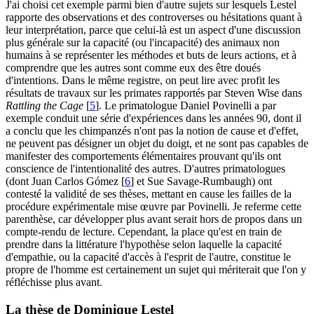
J'ai choisi cet exemple parmi bien d'autre sujets sur lesquels Lestel
rapporte des observations et des controverses ou hésitations quant à
leur interprétation, parce que celui-là est un aspect d'une discussion
plus générale sur la capacité (ou l'incapacité) des animaux non
humains à se représenter les méthodes et buts de leurs actions, et à
comprendre que les autres sont comme eux des être doués
d'intentions. Dans le même registre, on peut lire avec profit les
résultats de travaux sur les primates rapportés par Steven Wise dans
Rattling the Cage
[
5
]
. Le primatologue Daniel Povinelli a par
exemple conduit une série d'expériences dans les années 90, dont il
a conclu que les chimpanzés n'ont pas la notion de cause et d'effet,
ne peuvent pas désigner un objet du doigt, et ne sont pas capables de
manifester des comportements élémentaires prouvant qu'ils ont
conscience de l'intentionalité des autres. D'autres primatologues
(dont Juan Carlos Gómez
[
6
]
et Sue Savage-Rumbaugh) ont
contesté la validité de ses thèses, mettant en cause les failles de la
procédure expérimentale mise œuvre par Povinelli. Je referme cette
parenthèse, car développer plus avant serait hors de propos dans un
compte-rendu de lecture. Cependant, la place qu'est en train de
prendre dans la littérature l'hypothèse selon laquelle la capacité
d'empathie, ou la capacité d'accès à l'esprit de l'autre, constitue le
propre de l'homme est certainement un sujet qui mériterait que l'on y
réfléchisse plus avant.
La thèse de Dominique Lestel