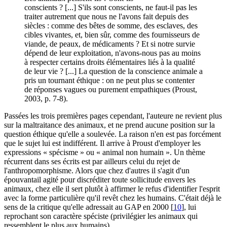
conscients ? [...] S'ils sont conscients, ne faut-il pas les
traiter autrement que nous ne l'avons fait depuis des
siècles : comme des bêtes de somme, des esclaves, des
cibles vivantes, et, bien sûr, comme des fournisseurs de
viande, de peaux, de médicaments ? Et si notre survie
dépend de leur exploitation, n'avons-nous pas au moins
à respecter certains droits élémentaires liés à la qualité
de leur vie ? [...] La question de la conscience animale a
pris un tournant éthique : on ne peut plus se contenter
de réponses vagues ou purement empathiques (Proust,
2003, p. 7-8).
Passées les trois premières pages cependant, l'auteure ne revient plus
sur la maltraitance des animaux, et ne prend aucune position sur la
question éthique qu'elle a soulevée. La raison n'en est pas forcément
que le sujet lui est indifférent. Il arrive à Proust d'employer les
expressions « spécisme » ou « animal non humain ». Un thème
récurrent dans ses écrits est par ailleurs celui du rejet de
l'anthropomorphisme. Alors que chez d'autres il s'agit d'un
épouvantail agité pour discréditer toute sollicitude envers les
animaux, chez elle il sert plutôt à affirmer le refus d'identifier l'esprit
avec la forme particulière qu'il revêt chez les humains. C'était déjà le
sens de la critique qu'elle adressait au GAP en 2000
[
10
]
, lui
reprochant son caractère spéciste (privilégier les animaux qui
ressemblent le plus aux humains).