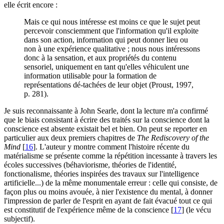
elle écrit encore :
Mais ce qui nous intéresse est moins ce que le sujet peut
percevoir consciemment que l'information qu'il exploite
dans son action, information qui peut donner lieu ou
non à une expérience qualitative ; nous nous intéressons
donc à la sensation, et aux propriétés du contenu
sensoriel, uniquement en tant qu'elles véhiculent une
information utilisable pour la formation de
représentations dé-tachées de leur objet (Proust, 1997,
p. 281).
Je suis reconnaissante à John Searle, dont la lecture m'a confirmé
que le biais consistant à écrire des traités sur la conscience dont la
conscience est absente existait bel et bien. On peut se reporter en
particulier aux deux premiers chapitres de
The Rediscovery of the
Mind
[
16
]
. L'auteur y montre comment l'histoire récente du
matérialisme se présente comme la répétition incessante à travers les
écoles successives (béhaviorisme, théories de l'identité,
fonctionalisme, théories inspirées des travaux sur l'intelligence
artificielle...) de la même monumentale erreur : celle qui consiste, de
façon plus ou moins avouée, à nier l'existence du mental, à donner
l'impression de parler de l'esprit en ayant de fait évacué tout ce qui
est constitutif de l'expérience même de la conscience
[
17
]
(le vécu
subjectif).