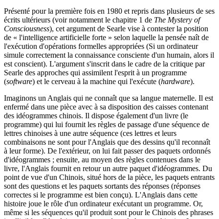
Présenté pour la première fois en 1980 et repris dans plusieurs de ses
écrits ultérieurs (voir notamment le chapitre 1 de
The Mystery of
Consciousness
), cet argument de Searle vise à contester la position
de « l'intelligence artificielle forte » selon laquelle la pensée naît de
l'exécution d'opérations formelles appropriées (Si un ordinateur
simule correctement la connaissance consciente d'un humain, alors il
est conscient). L'argument s'inscrit dans le cadre de la critique par
Searle des approches qui assimilent l'esprit à un programme
(
software
) et le cerveau à la machine qui l'exécute (
hardware
).
Imaginons un Anglais qui ne connaît que sa langue maternelle. Il est
enfermé dans une pièce avec à sa disposition des caisses contenant
des idéogrammes chinois. Il dispose également d'un livre (le
programme) qui lui fournit les règles de passage d'une séquence de
lettres chinoises à une autre séquence (ces lettres et leurs
combinaisons ne sont pour l'Anglais que des dessins qu'il reconnaît
à leur forme). De l'extérieur, on lui fait passer des paquets ordonnés
d'idéogrammes ; ensuite, au moyen des règles contenues dans le
livre, l'Anglais fournit en retour un autre paquet d'idéogrammes. Du
point de vue d'un Chinois, situé hors de la pièce, les paquets entrants
sont des questions et les paquets sortants des réponses (réponses
correctes si le programme est bien conçu). L'Anglais dans cette
histoire joue le rôle d'un ordinateur exécutant un programme. Or,
même si les séquences qu'il produit sont pour le Chinois des phrases