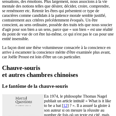
sensations, des émotions. Plus largement, nous associons à la vie
mentale des notions telles que désirer, décider, croire, comprendre,
se remémorer etc. Retenir les êtres qui présentent ce type de
caractères comme candidats à la patience morale semble justifié,
contrairement aux critères précédemment évoqués. Un être
conscient, au sens ordinaire, possède des traits tels que nous soucier
d'agir pour son bien a un sens, parce que « son bien » est une réalité
du point de vue de cet être lui-même, ce qui n'est pas le cas pour une
entité insensible.
La façon dont une thèse volumineuse consacrée à la conscience en
arrive à escamoter la conscience mérite d'être examinée plus avant,
car Joëlle Proust est loin d'être un cas particulier.
Chauve-souris
et autres chambres chinoises
Le fantôme de la chauve-souris
En 1974, le philosophe Thomas Nagel
publiait un article intitulé « What is it like
to be a bat
[
12
]
? ». Il a assuré la gloire à
son auteur si on mesure la réussite au
nombre de fois où un texte est cité, mais