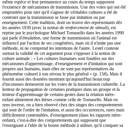
même espèce et leur permanence au cours du temps supposent
l'existence de mécanismes de transmission. Une des voies qui ont été
empruntées pour nier qu'il s'agisse de véritables cultures a été de
contester que la transmission se fasse par imitation ou par
enseignement. Cette tradition, dont on trouve des représentants dès
les années 1930 (avec la notion de
renforcement de stimuli
), est
reprise par le psychologue Michael Tomasello dans les années 1990
qui parle d'
émulation
, une forme de transmission où l'animal est
influencé par l'action de ses congénères, mais où il n'imite pas une
méthode, ni ne comprend les intentions de l'autre. Lestel conteste
surtout la validité de cet argument pour s'opposer à la notion de
culture animale : « Les cultures humaines sont fondées sur des
mécanismes d'apprentissage, d'enseignement et d'imitation qui sont
propres aux humains, mais elles ne sont pas représentatives du
phénomène culturel à son niveau le plus général » (p. 158). Mais il
fournit aussi des données montrant qu'aujourd'hui beaucoup
d'inconnues demeurent sur les voies de la transmission culturelle. La
lenteur de propagation de certaines pratiques dans un groupe et la
lenteur d'apprentissage de certains gestes dans la relation mère-
enfant alimentent des thèses comme celle de Tomasello. Mais en
sens inverse, on a bien observé chez des singes des comportements
qui sont de l'ordre de l'imitation, et aussi des occurrences, rares mais
difficilement contestables, d'enseignement (dans les rapports mère-
enfant), c'est-à-dire des comportements qui supposent que
l'enseignant a l'idée de la bonne méthode à utiliser, qu'il compare sa