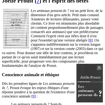
Joëlle Proust
[
7
]
et l'esprit des bêtes
Les animaux pensent-ils ?
est un petit livre, de la
dimension d'un gros article. Petit mais costaud.
Amateurs de lectures délassantes, passez votre
chemin. Ce livre est néanmoins plus abordable
(et contient proportionnellement plus de passages
consacrés aux animaux) que son prédécesseur
Comment l'esprit vient aux bêtes
dont il n'est
pour l'essentiel qu'une version abrégée
[
8
]
. On
s'appuiera indifféremment sur la version longue
(1997) et sur la version courte (2003) dans ce qui
va suivre. Pour donner une idée de leur contenu, je procéderai en
partant de ce qu'on saisit immédiatement par une lecture
superficielle, pour progresser vers des composantes plus
fondamentales de l'analyse de Proust.
Conscience animale et éthique
Dès les premières lignes de
Les animaux pensent-
ils ?
, Proust évoque les enjeux éthiques d'une
réponse positive à la question de l'existence d'une
conscience animale
[
9
]
:
Les animaux pensent-ils ? Sont-ils