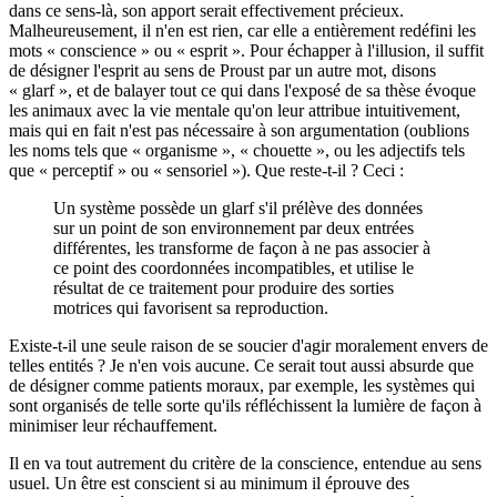
dans ce sens-là, son apport serait effectivement précieux.
Malheureusement, il n'en est rien, car elle a entièrement redéfini les
mots « conscience » ou « esprit ». Pour échapper à l'illusion, il suffit
de désigner l'esprit au sens de Proust par un autre mot, disons
« glarf », et de balayer tout ce qui dans l'exposé de sa thèse évoque
les animaux avec la vie mentale qu'on leur attribue intuitivement,
mais qui en fait n'est pas nécessaire à son argumentation (oublions
les noms tels que « organisme », « chouette », ou les adjectifs tels
que « perceptif » ou « sensoriel »). Que reste-t-il ? Ceci :
Un système possède un glarf s'il prélève des données
sur un point de son environnement par deux entrées
différentes, les transforme de façon à ne pas associer à
ce point des coordonnées incompatibles, et utilise le
résultat de ce traitement pour produire des sorties
motrices qui favorisent sa reproduction.
Existe-t-il une seule raison de se soucier d'agir moralement envers de
telles entités ? Je n'en vois aucune. Ce serait tout aussi absurde que
de désigner comme patients moraux, par exemple, les systèmes qui
sont organisés de telle sorte qu'ils réfléchissent la lumière de façon à
minimiser leur réchauffement.
Il en va tout autrement du critère de la conscience, entendue au sens
usuel. Un être est conscient si au minimum il éprouve des