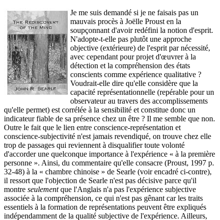
Je me suis demandé si je ne faisais pas un
mauvais procès à Joëlle Proust en la
soupçonnant d'avoir redéfini la notion d'esprit.
N'adopte-t-elle pas plutôt une approche
objective (extérieure) de l'esprit par nécessité,
avec cependant pour projet d'œuvrer à la
détection et la compréhension des états
conscients comme expérience qualitative ?
Voudrait-elle dire qu'elle considère que la
capacité représentationnelle (repérable pour un
observateur au travers des accomplissements
qu'elle permet) est corrélée à la sensibilité et constitue donc un
indicateur fiable de sa présence chez un être ? Il me semble que non.
Outre le fait que le lien entre conscience-représentation et
conscience-subjectivité n'est jamais revendiqué, on trouve chez elle
trop de passages qui reviennent à disqualifier toute volonté
d'accorder une quelconque importance à l'expérience « à la première
personne ». Ainsi, du commentaire qu'elle consacre (Proust, 1997 p.
32-48) à la « chambre chinoise » de Searle (voir encadré ci-contre),
il ressort que l'objection de Searle n'est pas décisive parce qu'il
montre
seulement
que l'Anglais n'a pas l'expérience subjective
associée à la compréhension, ce qui n'est pas gênant car les traits
essentiels à la formation de représentations peuvent être expliqués
indépendamment de la qualité subjective de l'expérience. Ailleurs,