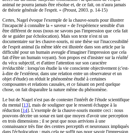
animal ne pourra jamais être résolue et, de ce fait, on n'aura jamais
de théorie générale de l'esprit. » (Proust, 2003. p. 14-15)
Certes, Nagel évoque l'exemple de la chauve-souris pour illustrer
l'incapacité à connaître la « saveur » de l'expérience sensible d'un
être différent de nous (nous ne savons pas l'impression que cela fait
de se guider par écholocation). Mais son texte n'est ni un
documentaire sur les chauve-souris, ni une thèse sur l'inaccessibilité
de l'esprit animal (la même idée est illustrée dans son article par la
difficulté pour un humain aveugle d'imaginer l'impression que cela
fait d'être un humain voyant). Son propos est d'insister sur la
réalité
du vécu subjectif, et d'attirer l'attention sur son caractère
irréductible
: lorsqu'on étudie la vie consciente objectivement (c'est-
à-dire de l'extérieur, dans une relation entre un observateur et un
objet d'étude) on réduit le phénomène étudié à certaines
composantes et relations causales, et ce faisant on perd quelque
chose, on fait disparaître la nature même du phénomène.
Le but de Nagel n'est pas de contester l'intérêt de l'étude scientifique
du mental
[
13
]
, mais de souligner que le ressenti échappe à la
réduction
[
14
]
. L'exemple de la chauve-souris montre ceci : nous
pouvons décrire un sonar en tant que moyen d'avoir une perception
en trois dimensions ; il se peut que nous arrivions à une
connaissance très fine des centres perceptifs et neuronaux impliqués
dans l'écholocation ; mais cela ne suffit pas pour savoir l'impression