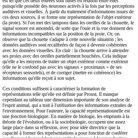
est tel que ces deux entrées sont mises en relation entre elles
puisqu'elle possède des neurones activés à la fois par les perceptions
auditives et visuelles. À partir du traitement d'informations issues de
ces deux sources, il se forme une représentation de l'objet extérieur
(la proie). Si l'on met des tampons dans les oreilles de la chouette, le
signal sonore est amoindri, de sorte que l'ouïe et la vue donnent des
informations incompatibles sur la position de la proie. Or, on
observe que la chouette s'adapte à cette nouvelle situation ; les
données auditives sont recalibrées de façon à devenir cohérentes
avec les données visuelles. En clair : la chouette arrive à atteindre
ses proies avec des oreilles partiellement bouchées. Cela indique
qu'elle a les moyens de traiter un objet extérieur comme extérieur
(elle ne le confond pas avec les signaux « proximaux » de ses
récepteurs sensoriels), et de corriger (mettre en cohérence) les
informations qu'elle reçoit à son sujet.
Ces conditions suffisent à caractériser la formation de
représentations telle qu'elle est définie par Proust. Il manque
cependant au tableau une dimension importante de son analyse de
l'esprit animal, qui a trait à l'
utilisation
des informations extraites de
l'environnement. Pour l'auteure, la capacité représentationnelle est
une
fonction
biologique. En matière de biologie, les emprunts à la
théorie de l'évolution, ou à la sociobiologie, occupent une assez
large place dans sa réflexion, avec pour idée directrice que la
capacité à former des représentations a pour fonction de conférer