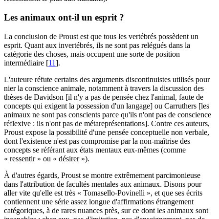
Les animaux ont-il un esprit ?
La conclusion de Proust est que tous les vertébrés possèdent un
esprit. Quant aux invertébrés, ils ne sont pas relégués dans la
catégorie des choses, mais occupent une sorte de position
intermédiaire
[
11
]
.
L'auteure réfute certains des arguments discontinuistes utilisés pour
nier la conscience animale, notamment à travers la discussion des
thèses de Davidson [il n'y a pas de pensée chez l'animal, faute de
concepts qui exigent la possession d'un langage] ou Carruthers [les
animaux ne sont pas conscients parce qu'ils n'ont pas de conscience
réflexive : ils n'ont pas de métareprésentations]. Contre ces auteurs,
Proust expose la possibilité d'une pensée conceptuelle non verbale,
dont l'existence n'est pas compromise par la non-maîtrise des
concepts se référant aux états mentaux eux-mêmes (comme
« ressentir » ou « désirer »).
À d'autres égards, Proust se montre extrêmement parcimonieuse
dans l'attribution de facultés mentales aux animaux. Disons pour
aller vite qu'elle est très « Tomasello-Povinelli », et que ses écrits
contiennent une série assez longue d'affirmations étrangement
catégoriques, à de rares nuances près, sur ce dont les animaux sont