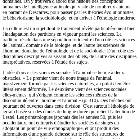
domaines. On y trouvera d'abord une histoire des conceptions
humaines de l'intelligence animale qui visite de nombreux auteurs,
en partant de Descartes, pour passer par les théories évolutionnistes,
le béhaviorisme, la sociobiologie, et en arriver à l'éthologie moderne.
La culture est un sujet dont le traitement révèle particulièrement bien
l'inadaptation des partitions en vigueur parmi les sciences. La
tradition réside dans une séparation forte entre d'un côté les sciences
de l'animal, domaine de la biologie, et de l'autre les sciences de
l'homme, domaine de l'ethnologie et de la sociologie. D'un côté des
disciplines descriptives saisissant des objets, de l'autre des disciplines
interprétatives, réservées à l'étude des sujets.
L'idée d'ouvrir les sciences sociales à l'animal se heurte à deux
obstacles. « Le premier vient de notre image de l'animal,
massivement formée par les sciences naturelles, au point d'en être
littéralement déformée. Le deuxième vient des sciences sociales
elles-mêmes, qui s'érigent comme les sciences mêmes de la
discontinuité entre l'homme et l'animal » (p. 310). Des brèches ont
pourtant été ouvertes dans cette division. C'est surtout l'éthologie de
terrain basée sur des études de longue durée qui retient l'attention de
Lestel. Les primatologues japonais dès les années 50, puis les
occidentaux, ont entrepris d'étudier les sociétés de singes en
adoptant un point de vue ethnographique, et ont produit des
informations d'une grande richesse sur le rôle des structures de