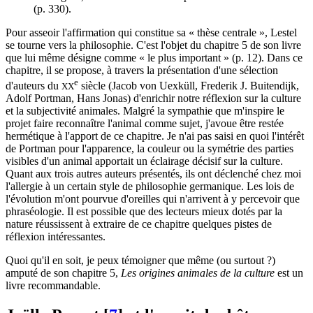
(p. 330).
Pour asseoir l'affirmation qui constitue sa « thèse centrale », Lestel
se tourne vers la philosophie. C'est l'objet du chapitre 5 de son livre
que lui même désigne comme « le plus important » (p. 12). Dans ce
chapitre, il se propose, à travers la présentation d'une sélection
e
d'auteurs du
siècle (Jacob von Uexküll, Frederik J. Buitendijk,
XX
Adolf Portman, Hans Jonas) d'enrichir notre réflexion sur la culture
et la subjectivité animales. Malgré la sympathie que m'inspire le
projet faire reconnaître l'animal comme sujet, j'avoue être restée
hermétique à l'apport de ce chapitre. Je n'ai pas saisi en quoi l'intérêt
de Portman pour l'apparence, la couleur ou la symétrie des parties
visibles d'un animal apportait un éclairage décisif sur la culture.
Quant aux trois autres auteurs présentés, ils ont déclenché chez moi
l'allergie à un certain style de philosophie germanique. Les lois de
l'évolution m'ont pourvue d'oreilles qui n'arrivent à y percevoir que
phraséologie. Il est possible que des lecteurs mieux dotés par la
nature réussissent à extraire de ce chapitre quelques pistes de
réflexion intéressantes.
Quoi qu'il en soit, je peux témoigner que même (ou surtout ?)
amputé de son chapitre 5,
Les origines animales de la culture
est un
livre recommandable.