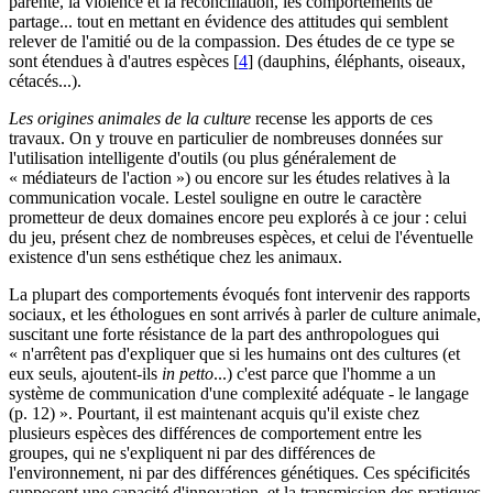
parenté, la violence et la réconciliation, les comportements de
partage... tout en mettant en évidence des attitudes qui semblent
relever de l'amitié ou de la compassion. Des études de ce type se
sont étendues à d'autres espèces
[
4
]
(dauphins, éléphants, oiseaux,
cétacés...).
Les origines animales de la culture
recense les apports de ces
travaux. On y trouve en particulier de nombreuses données sur
l'utilisation intelligente d'outils (ou plus généralement de
« médiateurs de l'action ») ou encore sur les études relatives à la
communication vocale. Lestel souligne en outre le caractère
prometteur de deux domaines encore peu explorés à ce jour : celui
du jeu, présent chez de nombreuses espèces, et celui de l'éventuelle
existence d'un sens esthétique chez les animaux.
La plupart des comportements évoqués font intervenir des rapports
sociaux, et les éthologues en sont arrivés à parler de culture animale,
suscitant une forte résistance de la part des anthropologues qui
« n'arrêtent pas d'expliquer que si les humains ont des cultures (et
eux seuls, ajoutent-ils
in petto
...) c'est parce que l'homme a un
système de communication d'une complexité adéquate - le langage
(p. 12) ». Pourtant, il est maintenant acquis qu'il existe chez
plusieurs espèces des différences de comportement entre les
groupes, qui ne s'expliquent ni par des différences de
l'environnement, ni par des différences génétiques. Ces spécificités
supposent une capacité d'innovation, et la transmission des pratiques