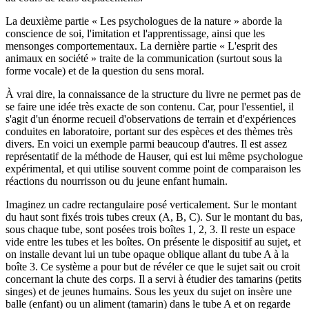
La deuxième partie « Les psychologues de la nature » aborde la
conscience de soi, l'imitation et l'apprentissage, ainsi que les
mensonges comportementaux. La dernière partie « L'esprit des
animaux en société » traite de la communication (surtout sous la
forme vocale) et de la question du sens moral.
À vrai dire, la connaissance de la structure du livre ne permet pas de
se faire une idée très exacte de son contenu. Car, pour l'essentiel, il
s'agit d'un énorme recueil d'observations de terrain et d'expériences
conduites en laboratoire, portant sur des espèces et des thèmes très
divers. En voici un exemple parmi beaucoup d'autres. Il est assez
représentatif de la méthode de Hauser, qui est lui même psychologue
expérimental, et qui utilise souvent comme point de comparaison les
réactions du nourrisson ou du jeune enfant humain.
Imaginez un cadre rectangulaire posé verticalement. Sur le montant
du haut sont fixés trois tubes creux (A, B, C). Sur le montant du bas,
sous chaque tube, sont posées trois boîtes 1, 2, 3. Il reste un espace
vide entre les tubes et les boîtes. On présente le dispositif au sujet, et
on installe devant lui un tube opaque oblique allant du tube A à la
boîte 3. Ce système a pour but de révéler ce que le sujet sait ou croit
concernant la chute des corps. Il a servi à étudier des tamarins (petits
singes) et de jeunes humains. Sous les yeux du sujet on insère une
balle (enfant) ou un aliment (tamarin) dans le tube A et on regarde