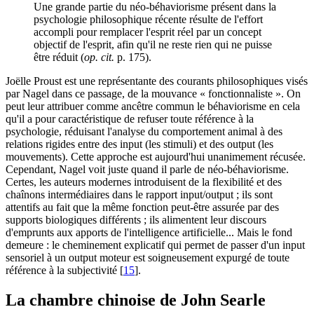
Une grande partie du néo-béhaviorisme présent dans la
psychologie philosophique récente résulte de l'effort
accompli pour remplacer l'esprit réel par un concept
objectif de l'esprit, afin qu'il ne reste rien qui ne puisse
être réduit (
op. cit.
p. 175).
Joëlle Proust est une représentante des courants philosophiques visés
par Nagel dans ce passage, de la mouvance « fonctionnaliste ». On
peut leur attribuer comme ancêtre commun le béhaviorisme en cela
qu'il a pour caractéristique de refuser toute référence à la
psychologie, réduisant l'analyse du comportement animal à des
relations rigides entre des input (les stimuli) et des output (les
mouvements). Cette approche est aujourd'hui unanimement récusée.
Cependant, Nagel voit juste quand il parle de néo-béhaviorisme.
Certes, les auteurs modernes introduisent de la flexibilité et des
chaînons intermédiaires dans le rapport input/output ; ils sont
attentifs au fait que la même fonction peut-être assurée par des
supports biologiques différents ; ils alimentent leur discours
d'emprunts aux apports de l'intelligence artificielle... Mais le fond
demeure : le cheminement explicatif qui permet de passer d'un input
sensoriel à un output moteur est soigneusement expurgé de toute
référence à la subjectivité
[
15
]
.
La chambre chinoise de John Searle