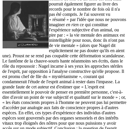
pourrait également figurer au livre des
records pour le nombre de fois où il n'a
pas été compris. Je l'ai souvent vu
« résumé » par l'idée que nous ne pouvons
imaginer
en rien
ce qui constitue
l'expérience subjective d'un animal, ou
pire par : « la vie mentale des animaux est
inintelligible pour nous, donc ils n'ont pas
de vie mentale » (alors que Nagel dit
explicitement ne pas douter qu'ils en aient
une). Proust ne se rend pas coupable cette déformation scandaleuse.
Le fantôme de la chauve-souris hante néanmoins ses écrits, dans le
rôle du repoussoir : Nagel incarne à ses yeux les approches stériles
de l'esprit, par opposition à l'analyse constructive qu'elle propose. Il
est promu chef de file du « mystérianisme », courant qui
condamnerait l'étude de l'esprit animal à rester dans l'impasse. La
grande faute de cet auteur est d'estimer que « L'esprit est
essentiellement le pouvoir de penser en première personne, c'est-à-
dire d'avoir un point de vue subjectif et qualitatif sur le monde » ; or,
« les états conscients propres à l'homme ne peuvent pas lui permettre
d'accéder par analogie aux faits de conscience propres à d'autres
espèces. En effet, ces types d'expérience des individus d'autres
espèces sont gouvernés par des organes sensoriels et des intérêts
vitaux trop éloignés des nôtres pour que nous puissions y avoir
accès sur un mode subjectif. Conclusion : la question de l'esprit