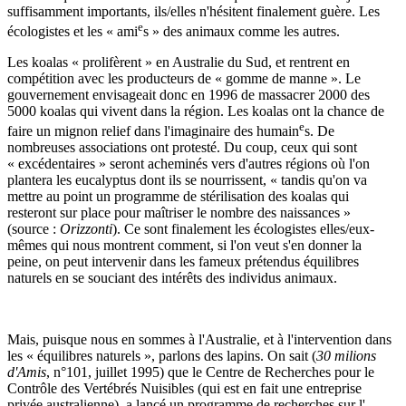
suffisamment importants, ils/elles n'hésitent finalement guère. Les
e
écologistes et les « ami
s » des animaux comme les autres.
Les koalas « prolifèrent » en Australie du Sud, et rentrent en
compétition avec les producteurs de « gomme de manne ». Le
gouvernement envisageait donc en 1996 de massacrer 2000 des
5000 koalas qui vivent dans la région. Les koalas ont la chance de
e
faire un mignon relief dans l'imaginaire des humain
s. De
nombreuses associations ont protesté. Du coup, ceux qui sont
« excédentaires » seront acheminés vers d'autres régions où l'on
plantera les eucalyptus dont ils se nourrissent, « tandis qu'on va
mettre au point un programme de stérilisation des koalas qui
resteront sur place pour maîtriser le nombre des naissances »
(source :
Orizzonti
). Ce sont finalement les écologistes elles/eux-
mêmes qui nous montrent comment, si l'on veut s'en donner la
peine, on peut intervenir dans les fameux prétendus équilibres
naturels en se souciant des intérêts des individus animaux.
Mais, puisque nous en sommes à l'Australie, et à l'intervention dans
les « équilibres naturels », parlons des lapins. On sait (
30 milions
d'Amis
, n°101, juillet 1995) que le Centre de Recherches pour le
Contrôle des Vertébrés Nuisibles (qui est en fait une entreprise
privée australienne), a lancé un programme de recherches sur l'