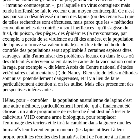
« immuno-contraception », par laquelle un virus contagieux mais
rendu inoffensif se fait le vecteur d'un moyen contraceptif. Ce n'est
pas par souci désintéressé du bien des lapins (ou des renards...) que
de telles recherches sont effectuées, mais parce que les « méthodes
conventionnelles de contrôle » sont inefficaces ; qu'il s'agisse du
fusil, du poison, des pièges, des épidémies (la myxomatose, par
exemple, a perdu de sa virulence au fil des années, et la population
de lapins a retrouvé sa valeur initiale)... « Une telle méthode de
contrôle des populations serait applicable à certaines espèces dites
sauvages, afin d'amenuiser des problèmes locaux ou dans le cas où
des difficultés interviendraient dans le cadre de la vaccination contre
la rage, par exemple », dit Marc Artois du Centre national d'études
vétérinaires et alimentaires (!) de Nancy. Bien sûr, de telles méthodes
sont aussi potentiellement dangereuses, et il y a lieu de faire
particulièrement attention si on les utilise. Mais elles présentent des
perspectives intéressantes.
Hélas, pour « contrôler » la population australienne de lapins c'est
une autre méthode, particulièrement horrible, qui a finalement été
choisie : un autre programme de recherche était destiné à tester le
calicivirus VHD comme arme biologique, pour remplacer
l'enfumage des terriers et le tir à la carabine dans la guerre que les
e
humain
s leur livrent en permanence (les lapins utilisent à leur
e
propre profit les récoltes des humain
s, font de l'ombre à la faune