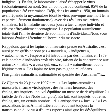
indigène...). En fait, le laboratoire a laissé échapper le virus
(volontairement ou non). Sur un bon quart du continent, 95% de la
population a été exterminée. Déjà, dans les années 1950, un humain
avait répandu la myxomatose (dont le virus provoque une mort lente
et particulièrement douloureuse), avec des résultats meurtriers
similaires. Ici la maladie met deux jours à tuer chaque individu et
elle est effroyablement contagieuse. La population australienne
totale était l'année dernière de 300 millions d'individus...Nous vous
laissons évaluer l'étendue et l'horreur du massacre...
Rappelons que si les lapins ont mauvaise presse en Australie, c'est
aussi parce qu'ils ne sont pas « naturels », « indigènes »,
« autochtones » ; l'espèce a été introduite par des humains en 1859,
et le nombre d'individus croît très vite, faisant de la concurrence aux
animaux « natifs », à ceux qui, eux, sont là « naturellement donc
légitimement ». Les lapins ne font pas mignon relief dans
ne
l'imaginaire naturaliste, nationaliste et spéciste des Australien
s...
Le Figaro
du 23 janvier 1997 titre : « Les lapins australiens
massacrés à l'arme virologique : des fermiers heureux, des
écologistes inquiets : nouvel équilibre ou menace de déséquilibre ? »
(article de Fabrice Nodé-Langlois). En fait, sont inquiets, outre les
écologistes, un certain nombre... d' « antispécistes » locaux ! « Les
associations telles Animal Liberation redoutent toujours la
transmission du virus à d'autres espèces ainsi que les déséquilibres