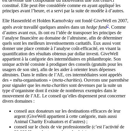
est devenue une composante du mouvement une fois celui-ci
constitué. Elle peut être considérée comme en ayant appliqué les
principes avant l’heure, et a servi par la suite de modèle à d’autres.
Elie Hassenfeld et Holden Karnofvsky ont fondé GiveWell en 2007,
2
après avoir travaillé quelques années dans un
hedge fund
. Comme
d’autres avant eux, ils ont eu l’idée de transposer les principes de
l’analyse financière au domaine de l’altruisme, afin de déterminer
quels sont les meilleurs investissements caritatifs. Eux aussi vont
donner une place centrale à l’analyse coût-efficacité, en visant la
quantification des résultats obtenus par dollar investi. GiveWell
appartient à la catégorie des intermédiaires en philanthropie. Son
unique activité consiste à prodiguer des conseils (gratuits pour les
usagers de son site), afin de les aider à orienter leurs dépenses
altruistes. Dans le milieu de l’AE, ces intermédiaires sont appelés
des « méta-organisations » (
meta-charities
). Ouvrons une parenthèse
pour signaler que les
meta-charities
sont devenues par la suite un
type d’organisme dont il existe de nombreux exemples dans le
mouvement de l’AE. Le conseil qu’elles dispensent peut concerner
divers domaines :
conseil aux donateurs sur les destinations efficaces de leur
argent (GiveWell appartient à cette catégorie, mais aussi
Animal Charity Evaluators et d’autres) ;
conseil sur le choix de vie professionnelle (c’est l’activité de