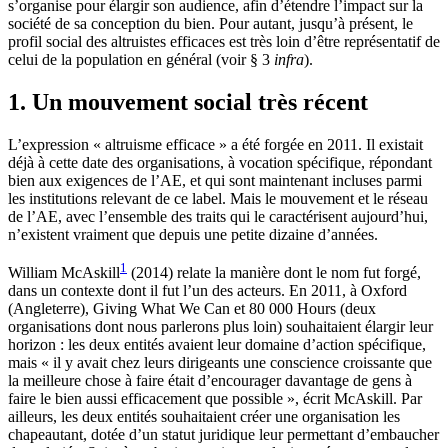
s’organise pour élargir son audience, afin d’étendre l’impact sur la
société de sa conception du bien. Pour autant, jusqu’à présent, le
profil social des altruistes efficaces est très loin d’être représentatif de
celui de la population en général (voir § 3
infra
).
1. Un mouvement social très récent
L’expression « altruisme efficace » a été forgée en 2011. Il existait
déjà à cette date des organisations, à vocation spécifique, répondant
bien aux exigences de l’AE, et qui sont maintenant incluses parmi
les institutions relevant de ce label. Mais le mouvement et le réseau
de l’AE, avec l’ensemble des traits qui le caractérisent aujourd’hui,
n’existent vraiment que depuis une petite dizaine d’années.
1
William McAskill
(2014) relate la manière dont le nom fut forgé,
dans un contexte dont il fut l’un des acteurs. En 2011, à Oxford
(Angleterre), Giving What We Can et 80 000 Hours (deux
organisations dont nous parlerons plus loin) souhaitaient élargir leur
horizon : les deux entités avaient leur domaine d’action spécifique,
mais « il y avait chez leurs dirigeants une conscience croissante que
la meilleure chose à faire était d’encourager davantage de gens à
faire le bien aussi efficacement que possible », écrit McAskill. Par
ailleurs, les deux entités souhaitaient créer une organisation les
chapeautant, dotée d’un statut juridique leur permettant d’embaucher