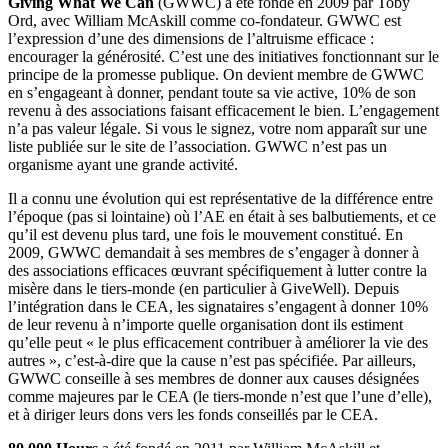
Giving What We Can
(GWWC) a été fondé en 2009 par Toby
Ord, avec William McAskill comme co-fondateur. GWWC est
l’expression d’une des dimensions de l’altruisme efficace :
encourager la générosité. C’est une des initiatives fonctionnant sur le
principe de la promesse publique. On devient membre de GWWC
en s’engageant à donner, pendant toute sa vie active, 10% de son
revenu à des associations faisant efficacement le bien. L’engagement
n’a pas valeur légale. Si vous le signez, votre nom apparaît sur une
liste publiée sur le site de l’association. GWWC n’est pas un
organisme ayant une grande activité.
Il a connu une évolution qui est représentative de la différence entre
l’époque (pas si lointaine) où l’AE en était à ses balbutiements, et ce
qu’il est devenu plus tard, une fois le mouvement constitué. En
2009, GWWC demandait à ses membres de s’engager à donner à
des associations efficaces œuvrant spécifiquement à lutter contre la
misère dans le tiers-monde (en particulier à GiveWell). Depuis
l’intégration dans le CEA, les signataires s’engagent à donner 10%
de leur revenu à n’importe quelle organisation dont ils estiment
qu’elle peut « le plus efficacement contribuer à améliorer la vie des
autres », c’est-à-dire que la cause n’est pas spécifiée. Par ailleurs,
GWWC conseille à ses membres de donner aux causes désignées
comme majeures par le CEA (le tiers-monde n’est que l’une d’elle),
et à diriger leurs dons vers les fonds conseillés par le CEA.