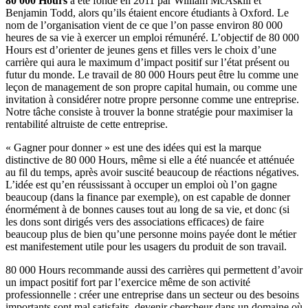
80 000 Hours
a été fondé en 2011 par William McAskill et
Benjamin Todd, alors qu’ils étaient encore étudiants à Oxford. Le
nom de l’organisation vient de ce que l’on passe environ 80 000
heures de sa vie à exercer un emploi rémunéré. L’objectif de 80 000
Hours est d’orienter de jeunes gens et filles vers le choix d’une
carrière qui aura le maximum d’impact positif sur l’état présent ou
futur du monde. Le travail de 80 000 Hours peut être lu comme une
leçon de management de son propre capital humain, ou comme une
invitation à considérer notre propre personne comme une entreprise.
Notre tâche consiste à trouver la bonne stratégie pour maximiser la
rentabilité altruiste de cette entreprise.
« Gagner pour donner » est une des idées qui est la marque
distinctive de 80 000 Hours, même si elle a été nuancée et atténuée
au fil du temps, après avoir suscité beaucoup de réactions négatives.
L’idée est qu’en réussissant à occuper un emploi où l’on gagne
beaucoup (dans la finance par exemple), on est capable de donner
énormément à de bonnes causes tout au long de sa vie, et donc (si
les dons sont dirigés vers des associations efficaces) de faire
beaucoup plus de bien qu’une personne moins payée dont le métier
est manifestement utile pour les usagers du produit de son travail.
80 000 Hours recommande aussi des carrières qui permettent d’avoir
un impact positif fort par l’exercice même de son activité
professionnelle : créer une entreprise dans un secteur ou des besoins
importants sont mal satisfaits, devenir chercheur dans un domaine où