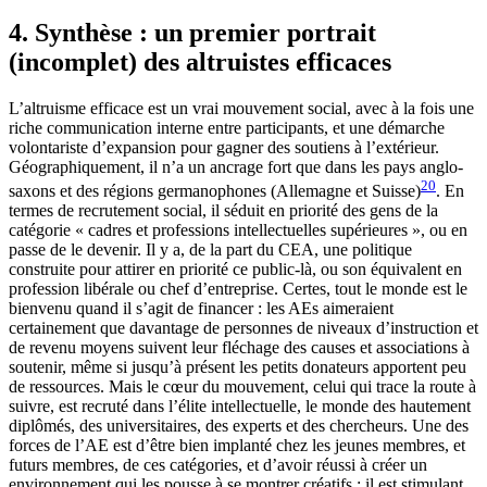
4. Synthèse : un premier portrait
(incomplet) des altruistes efficaces
L’altruisme efficace est un vrai mouvement social, avec à la fois une
riche communication interne entre participants, et une démarche
volontariste d’expansion pour gagner des soutiens à l’extérieur.
Géographiquement, il n’a un ancrage fort que dans les pays anglo-
20
saxons et des régions germanophones (Allemagne et Suisse)
. En
termes de recrutement social, il séduit en priorité des gens de la
catégorie « cadres et professions intellectuelles supérieures », ou en
passe de le devenir. Il y a, de la part du CEA, une politique
construite pour attirer en priorité ce public-là, ou son équivalent en
profession libérale ou chef d’entreprise. Certes, tout le monde est le
bienvenu quand il s’agit de financer : les AEs aimeraient
certainement que davantage de personnes de niveaux d’instruction et
de revenu moyens suivent leur fléchage des causes et associations à
soutenir, même si jusqu’à présent les petits donateurs apportent peu
de ressources. Mais le cœur du mouvement, celui qui trace la route à
suivre, est recruté dans l’élite intellectuelle, le monde des hautement
diplômés, des universitaires, des experts et des chercheurs. Une des
forces de l’AE est d’être bien implanté chez les jeunes membres, et
futurs membres, de ces catégories, et d’avoir réussi à créer un
environnement qui les pousse à se montrer créatifs : il est stimulant