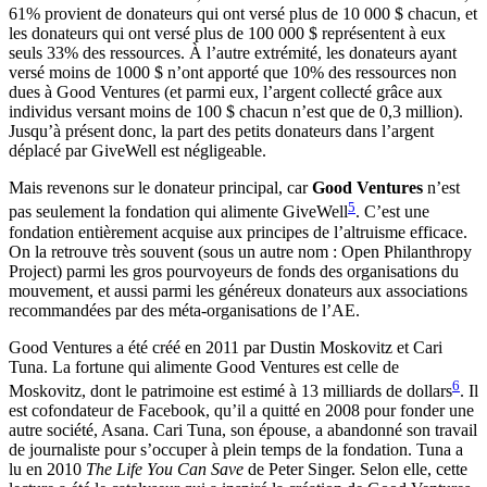
61% provient de donateurs qui ont versé plus de 10 000 $ chacun, et
les donateurs qui ont versé plus de 100 000 $ représentent à eux
seuls 33% des ressources. À l’autre extrémité, les donateurs ayant
versé moins de 1000 $ n’ont apporté que 10% des ressources non
dues à Good Ventures (et parmi eux, l’argent collecté grâce aux
individus versant moins de 100 $ chacun n’est que de 0,3 million).
Jusqu’à présent donc, la part des petits donateurs dans l’argent
déplacé par GiveWell est négligeable.
Mais revenons sur le donateur principal, car
Good Ventures
n’est
5
pas seulement la fondation qui alimente GiveWell
. C’est une
fondation entièrement acquise aux principes de l’altruisme efficace.
On la retrouve très souvent (sous un autre nom : Open Philanthropy
Project) parmi les gros pourvoyeurs de fonds des organisations du
mouvement, et aussi parmi les généreux donateurs aux associations
recommandées par des méta-organisations de l’AE.
Good Ventures a été créé en 2011 par Dustin Moskovitz et Cari
Tuna. La fortune qui alimente Good Ventures est celle de
6
Moskovitz, dont le patrimoine est estimé à 13 milliards de dollars
. Il
est cofondateur de Facebook, qu’il a quitté en 2008 pour fonder une
autre société, Asana. Cari Tuna, son épouse, a abandonné son travail
de journaliste pour s’occuper à plein temps de la fondation. Tuna a
lu en 2010
The Life You Can Save
de Peter Singer. Selon elle, cette