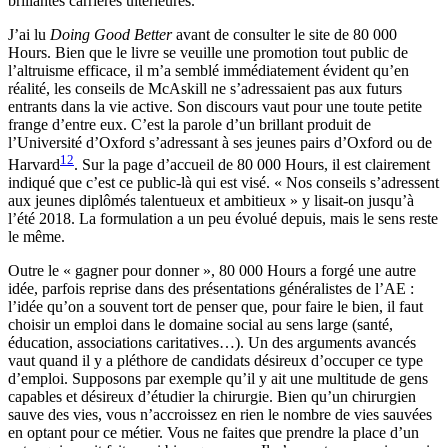
brillantes carrières ultérieures.
J’ai lu
Doing Good Better
avant de consulter le site de 80 000
Hours. Bien que le livre se veuille une promotion tout public de
l’altruisme efficace, il m’a semblé immédiatement évident qu’en
réalité, les conseils de McAskill ne s’adressaient pas aux futurs
entrants dans la vie active. Son discours vaut pour une toute petite
frange d’entre eux. C’est la parole d’un brillant produit de
l’Université d’Oxford s’adressant à ses jeunes pairs d’Oxford ou de
12
Harvard
. Sur la page d’accueil de 80 000 Hours, il est clairement
indiqué que c’est ce public-là qui est visé. « Nos conseils s’adressent
aux jeunes diplômés talentueux et ambitieux » y lisait-on jusqu’à
l’été 2018. La formulation a un peu évolué depuis, mais le sens reste
le même.
Outre le « gagner pour donner », 80 000 Hours a forgé une autre
idée, parfois reprise dans des présentations généralistes de l’AE :
l’idée qu’on a souvent tort de penser que, pour faire le bien, il faut
choisir un emploi dans le domaine social au sens large (santé,
éducation, associations caritatives…). Un des arguments avancés
vaut quand il y a pléthore de candidats désireux d’occuper ce type
d’emploi. Supposons par exemple qu’il y ait une multitude de gens
capables et désireux d’étudier la chirurgie. Bien qu’un chirurgien
sauve des vies, vous n’accroissez en rien le nombre de vies sauvées
en optant pour ce métier. Vous ne faites que prendre la place d’un