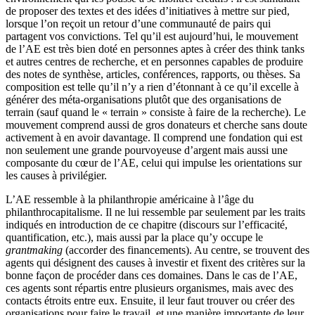
de proposer des textes et des idées d’initiatives à mettre sur pied,
lorsque l’on reçoit un retour d’une communauté de pairs qui
partagent vos convictions. Tel qu’il est aujourd’hui, le mouvement
de l’AE est très bien doté en personnes aptes à créer des think tanks
et autres centres de recherche, et en personnes capables de produire
des notes de synthèse, articles, conférences, rapports, ou thèses. Sa
composition est telle qu’il n’y a rien d’étonnant à ce qu’il excelle à
générer des méta-organisations plutôt que des organisations de
terrain (sauf quand le « terrain » consiste à faire de la recherche). Le
mouvement comprend aussi de gros donateurs et cherche sans doute
activement à en avoir davantage. Il comprend une fondation qui est
non seulement une grande pourvoyeuse d’argent mais aussi une
composante du cœur de l’AE, celui qui impulse les orientations sur
les causes à privilégier.
L’AE ressemble à la philanthropie américaine à l’âge du
philanthrocapitalisme. Il ne lui ressemble par seulement par les traits
indiqués en introduction de ce chapitre (discours sur l’efficacité,
quantification, etc.), mais aussi par la place qu’y occupe le
grantmaking
(accorder des financements). Au centre, se trouvent des
agents qui désignent des causes à investir et fixent des critères sur la
bonne façon de procéder dans ces domaines. Dans le cas de l’AE,
ces agents sont répartis entre plusieurs organismes, mais avec des
contacts étroits entre eux. Ensuite, il leur faut trouver ou créer des
organisations pour faire le travail, et une manière importante de leur