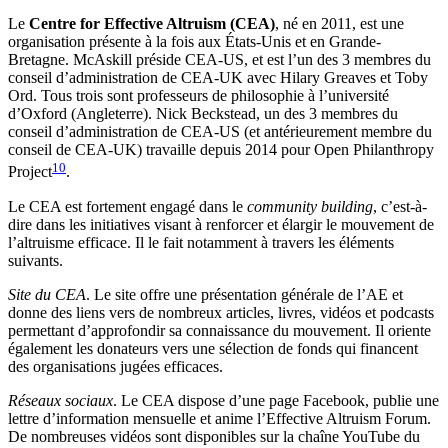
Le
Centre for Effective Altruism (CEA)
, né en 2011, est une
organisation présente à la fois aux États-Unis et en Grande-
Bretagne. McAskill préside CEA-US, et est l’un des 3 membres du
conseil d’administration de CEA-UK avec Hilary Greaves et Toby
Ord. Tous trois sont professeurs de philosophie à l’université
d’Oxford (Angleterre). Nick Beckstead, un des 3 membres du
conseil d’administration de CEA-US (et antérieurement membre du
conseil de CEA-UK) travaille depuis 2014 pour Open Philanthropy
10
Project
.
Le CEA est fortement engagé dans le
community building
, c’est-à-
dire dans les initiatives visant à renforcer et élargir le mouvement de
l’altruisme efficace. Il le fait notamment à travers les éléments
suivants.
Site du CEA
. Le site offre une présentation générale de l’AE et
donne des liens vers de nombreux articles, livres, vidéos et podcasts
permettant d’approfondir sa connaissance du mouvement. Il oriente
également les donateurs vers une sélection de fonds qui financent
des organisations jugées efficaces.
Réseaux sociaux
. Le CEA dispose d’une page Facebook, publie une
lettre d’information mensuelle et anime l’Effective Altruism Forum.
De nombreuses vidéos sont disponibles sur la chaîne YouTube du