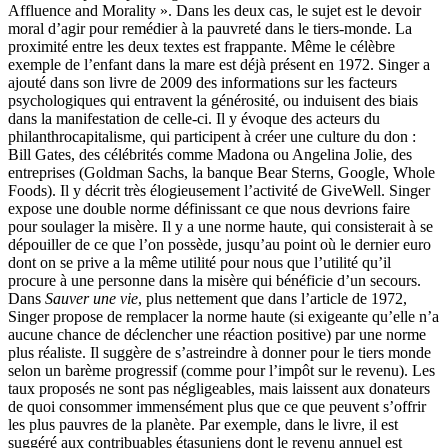
Affluence and Morality ». Dans les deux cas, le sujet est le devoir
moral d’agir pour remédier à la pauvreté dans le tiers-monde. La
proximité entre les deux textes est frappante. Même le célèbre
exemple de l’enfant dans la mare est déjà présent en 1972. Singer a
ajouté dans son livre de 2009 des informations sur les facteurs
psychologiques qui entravent la générosité, ou induisent des biais
dans la manifestation de celle-ci. Il y évoque des acteurs du
philanthrocapitalisme, qui participent à créer une culture du don :
Bill Gates, des célébrités comme Madona ou Angelina Jolie, des
entreprises (Goldman Sachs, la banque Bear Sterns, Google, Whole
Foods). Il y décrit très élogieusement l’activité de GiveWell. Singer
expose une double norme définissant ce que nous devrions faire
pour soulager la misère. Il y a une norme haute, qui consisterait à se
dépouiller de ce que l’on possède, jusqu’au point où le dernier euro
dont on se prive a la même utilité pour nous que l’utilité qu’il
procure à une personne dans la misère qui bénéficie d’un secours.
Dans
Sauver une vie
, plus nettement que dans l’article de 1972,
Singer propose de remplacer la norme haute (si exigeante qu’elle n’a
aucune chance de déclencher une réaction positive) par une norme
plus réaliste. Il suggère de s’astreindre à donner pour le tiers monde
selon un barème progressif (comme pour l’impôt sur le revenu). Les
taux proposés ne sont pas négligeables, mais laissent aux donateurs
de quoi consommer immensément plus que ce que peuvent s’offrir
les plus pauvres de la planète. Par exemple, dans le livre, il est
suggéré aux contribuables étasuniens dont le revenu annuel est