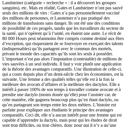
Landsteiner (catégorie « recherche » : il a découvert les groupes
sanguins), etc. Mais en réalité, Gates et Landsteiner n’ont pas sauvé
seuls des millions de vies : Gates n’a pas personnellement vacciné
des millions de personnes, et Lansteiner n’a pas pratiqué des
millions de transfusions sans danger. Ils ont été une des conditions
de possibilité de ces progrès, tandis que les travailleurs du secteur de
la santé, qui n’opèrent qu’à l’unité, en étaient une autre. Le récit de
80 000 Hours peut néanmoins être compris comme destiné aux êtres
d’exception, qui risqueraient de se fourvoyer en exerçant des talents
(indispensables) qu’ils partagent avec le commun des mortels,
privant le monde des capacités qu’ils sont les seuls à posséder.
L’important n’est pas alors l’imputation (contestable) de millions de
vies sauvées à un seul individu. Il faut y voir plutôt une application
de la théorie des avantages comparatifs. Une illustration de celle-ci,
qui a cours depuis plus d’un demi-siècle chez les économistes, est la
suivante. Une femme a des qualités telles qu’elle est à la fois la
meilleure des avocats d’affaires et la meilleure des dactylos. Elle a
intérêt à passer 100% de son temps à travailler comme avocate et à
prendre une dactylo (moins douée qu’elle) pour l’assister car, de
cette manière, elle gagnera beaucoup plus qu’en étant dactylo, ou
qu’en partageant son temps entre les deux métiers. L’histoire est
parfaite pour expliquer aux étudiants le principe des avantages
comparatifs. Ceci dit, elle n’a aucun intérêt pour une femme qui est
capable d’apprendre la dactylo, mais pour qui les études de droit
sont trop difficiles, ou trop chères, donc pour qui il n’y a qu’une