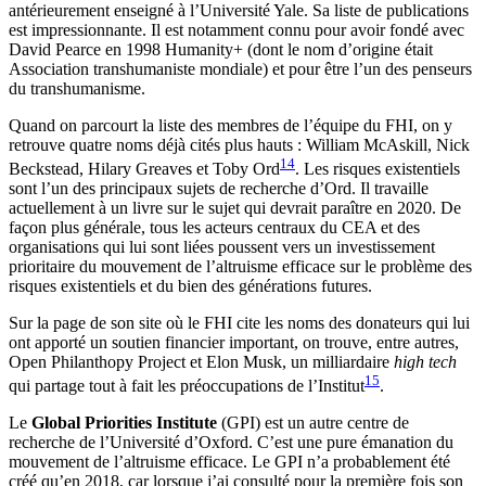
antérieurement enseigné à l’Université Yale. Sa liste de publications
est impressionnante. Il est notamment connu pour avoir fondé avec
David Pearce en 1998 Humanity+ (dont le nom d’origine était
Association transhumaniste mondiale) et pour être l’un des penseurs
du transhumanisme.
Quand on parcourt la liste des membres de l’équipe du FHI, on y
retrouve quatre noms déjà cités plus hauts : William McAskill, Nick
14
Beckstead, Hilary Greaves et Toby Ord
. Les risques existentiels
sont l’un des principaux sujets de recherche d’Ord. Il travaille
actuellement à un livre sur le sujet qui devrait paraître en 2020. De
façon plus générale, tous les acteurs centraux du CEA et des
organisations qui lui sont liées poussent vers un investissement
prioritaire du mouvement de l’altruisme efficace sur le problème des
risques existentiels et du bien des générations futures.
Sur la page de son site où le FHI cite les noms des donateurs qui lui
ont apporté un soutien financier important, on trouve, entre autres,
Open Philanthopy Project et Elon Musk, un milliardaire
high tech
15
qui partage tout à fait les préoccupations de l’Institut
.
Le
Global Priorities Institute
(GPI) est un autre centre de
recherche de l’Université d’Oxford. C’est une pure émanation du
mouvement de l’altruisme efficace. Le GPI n’a probablement été
créé qu’en 2018, car lorsque j’ai consulté pour la première fois son