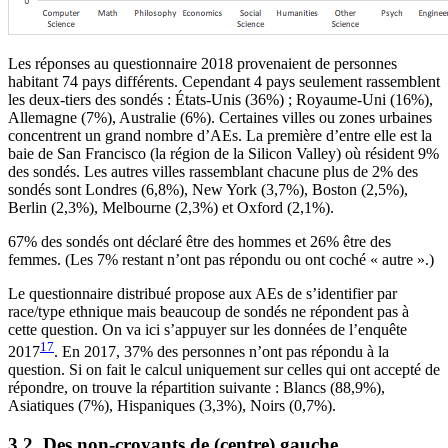
Les réponses au questionnaire 2018 provenaient de personnes
habitant 74 pays différents. Cependant 4 pays seulement rassemblent
les deux-tiers des sondés : États-Unis (36%) ; Royaume-Uni (16%),
Allemagne (7%), Australie (6%). Certaines villes ou zones urbaines
concentrent un grand nombre d’AEs. La première d’entre elle est la
baie de San Francisco (la région de la Silicon Valley) où résident 9%
des sondés. Les autres villes rassemblant chacune plus de 2% des
sondés sont Londres (6,8%), New York (3,7%), Boston (2,5%),
Berlin (2,3%), Melbourne (2,3%) et Oxford (2,1%).
67% des sondés ont déclaré être des hommes et 26% être des
femmes. (Les 7% restant n’ont pas répondu ou ont coché « autre ».)
Le questionnaire distribué propose aux AEs de s’identifier par
race/type ethnique mais beaucoup de sondés ne répondent pas à
cette question. On va ici s’appuyer sur les données de l’enquête
17
2017
. En 2017, 37% des personnes n’ont pas répondu à la
question. Si on fait le calcul uniquement sur celles qui ont accepté de
répondre, on trouve la répartition suivante : Blancs (88,9%),
Asiatiques (7%), Hispaniques (3,3%), Noirs (0,7%).
3.2. Des non-croyants de (centre) gauche