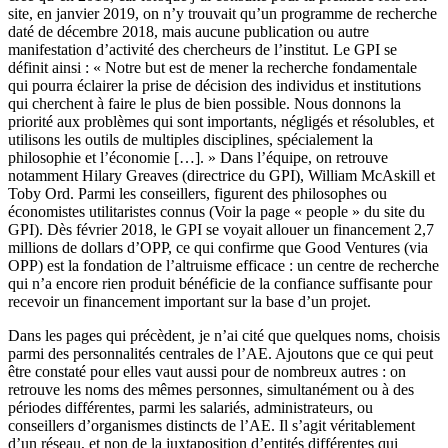
site, en janvier 2019, on n’y trouvait qu’un programme de recherche
daté de décembre 2018, mais aucune publication ou autre
manifestation d’activité des chercheurs de l’institut. Le GPI se
définit ainsi : « Notre but est de mener la recherche fondamentale
qui pourra éclairer la prise de décision des individus et institutions
qui cherchent à faire le plus de bien possible. Nous donnons la
priorité aux problèmes qui sont importants, négligés et résolubles, et
utilisons les outils de multiples disciplines, spécialement la
philosophie et l’économie […]. » Dans l’équipe, on retrouve
notamment Hilary Greaves (directrice du GPI), William McAskill et
Toby Ord. Parmi les conseillers, figurent des philosophes ou
économistes utilitaristes connus (Voir la page « people » du site du
GPI). Dès février 2018, le GPI se voyait allouer un financement 2,7
millions de dollars d’OPP, ce qui confirme que Good Ventures (via
OPP) est la fondation de l’altruisme efficace : un centre de recherche
qui n’a encore rien produit bénéficie de la confiance suffisante pour
recevoir un financement important sur la base d’un projet.
Dans les pages qui précèdent, je n’ai cité que quelques noms, choisis
parmi des personnalités centrales de l’AE. Ajoutons que ce qui peut
être constaté pour elles vaut aussi pour de nombreux autres : on
retrouve les noms des mêmes personnes, simultanément ou à des
périodes différentes, parmi les salariés, administrateurs, ou
conseillers d’organismes distincts de l’AE. Il s’agit véritablement
d’un réseau, et non de la juxtaposition d’entités différentes qui