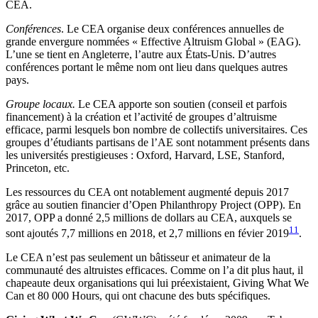
CEA.
Conférences
. Le CEA organise deux conférences annuelles de
grande envergure nommées « Effective Altruism Global » (EAG).
L’une se tient en Angleterre, l’autre aux États-Unis. D’autres
conférences portant le même nom ont lieu dans quelques autres
pays.
Groupe locaux.
Le CEA apporte son soutien (conseil et parfois
financement) à la création et l’activité de groupes d’altruisme
efficace, parmi lesquels bon nombre de collectifs universitaires. Ces
groupes d’étudiants partisans de l’AE sont notamment présents dans
les universités prestigieuses : Oxford, Harvard, LSE, Stanford,
Princeton, etc.
Les ressources du CEA ont notablement augmenté depuis 2017
grâce au soutien financier d’Open Philanthropy Project (OPP). En
2017, OPP a donné 2,5 millions de dollars au CEA, auxquels se
11
sont ajoutés 7,7 millions en 2018, et 2,7 millions en févier 2019
.
Le CEA n’est pas seulement un bâtisseur et animateur de la
communauté des altruistes efficaces. Comme on l’a dit plus haut, il
chapeaute deux organisations qui lui préexistaient, Giving What We
Can et 80 000 Hours, qui ont chacune des buts spécifiques.