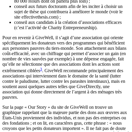
80 000 Hours dont on parlera plus loin) ;
conseil aux futurs doctorants afin de les inciter à choisir un
sujet de thèse qui contribuera à améliorer le monde (voir le
site effectivethesis.com) ;
conseil aux candidats à la création d’associations efficaces
(c’est l’activité de Charity Entrepreneurship).
Pour en revenir à GiveWell, il s’agit d’une association qui oriente
spécifiquement les donateurs vers des programmes qui bénéficient
aux personnes pauvres du tiers-monde. Son attachement aux bilans
coût-efficacité, avec un chiffrage qui permet d’associer un gain (en
nombre de vies sauvées par exemple) à une dépense engagée, fait
qu’elle ne sélectionne que des associations dont les actions sont
3
extrêmement ciblées
. GiveWell recommande principalement des
associations qui interviennent dans le domaine de la santé (lutter
contre le paludisme, lutter contre les parasites intestinaux), mais en
soutient aussi quelques autres telles que GiveDirectly, une
association qui donne directement de l’argent à des ménages très
pauvres.
Sur la page « Our Story » du site de GiveWell on trouve un
graphique rappelant que la majeure partie des dons aux œuvres aux
États-Unis proviennent des individus, et non pas des entreprises ou
des fondations ; et on lit, en caractères gras, cette phrase : « nous
croyons que les petits donateurs importent ». Il ne fait pas de doute