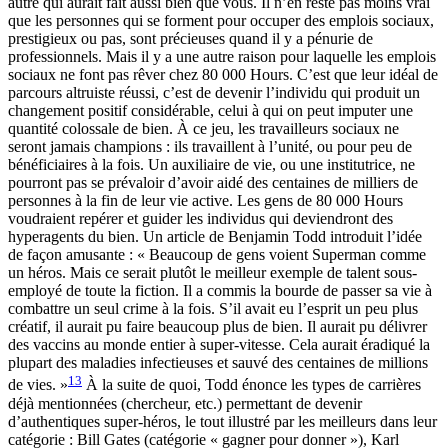
autre qui aurait fait aussi bien que vous. Il n’en reste pas moins vrai
que les personnes qui se forment pour occuper des emplois sociaux,
prestigieux ou pas, sont précieuses quand il y a pénurie de
professionnels. Mais il y a une autre raison pour laquelle les emplois
sociaux ne font pas rêver chez 80 000 Hours. C’est que leur idéal de
parcours altruiste réussi, c’est de devenir l’individu qui produit un
changement positif considérable, celui à qui on peut imputer une
quantité colossale de bien. À ce jeu, les travailleurs sociaux ne
seront jamais champions : ils travaillent à l’unité, ou pour peu de
bénéficiaires à la fois. Un auxiliaire de vie, ou une institutrice, ne
pourront pas se prévaloir d’avoir aidé des centaines de milliers de
personnes à la fin de leur vie active. Les gens de 80 000 Hours
voudraient repérer et guider les individus qui deviendront des
hyperagents du bien. Un article de Benjamin Todd introduit l’idée
de façon amusante : « Beaucoup de gens voient Superman comme
un héros. Mais ce serait plutôt le meilleur exemple de talent sous-
employé de toute la fiction. Il a commis la bourde de passer sa vie à
combattre un seul crime à la fois. S’il avait eu l’esprit un peu plus
créatif, il aurait pu faire beaucoup plus de bien. Il aurait pu délivrer
des vaccins au monde entier à super-vitesse. Cela aurait éradiqué la
plupart des maladies infectieuses et sauvé des centaines de millions
13
de vies. »
À la suite de quoi, Todd énonce les types de carrières
déjà mentionnées (chercheur, etc.) permettant de devenir
d’authentiques super-héros, le tout illustré par les meilleurs dans leur
catégorie : Bill Gates (catégorie « gagner pour donner »), Karl