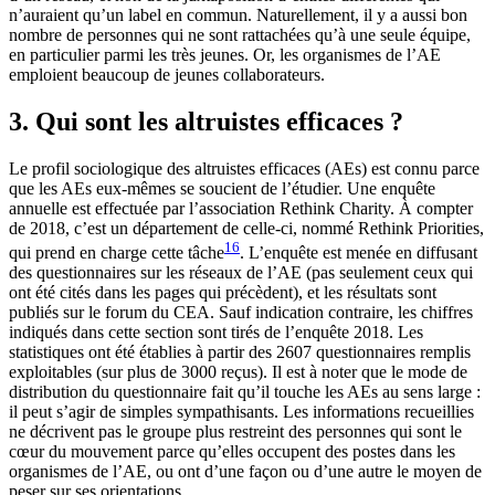
n’auraient qu’un label en commun. Naturellement, il y a aussi bon
nombre de personnes qui ne sont rattachées qu’à une seule équipe,
en particulier parmi les très jeunes. Or, les organismes de l’AE
emploient beaucoup de jeunes collaborateurs.
3. Qui sont les altruistes efficaces ?
Le profil sociologique des altruistes efficaces (AEs) est connu parce
que les AEs eux-mêmes se soucient de l’étudier. Une enquête
annuelle est effectuée par l’association Rethink Charity. À compter
de 2018, c’est un département de celle-ci, nommé Rethink Priorities,
16
qui prend en charge cette tâche
. L’enquête est menée en diffusant
des questionnaires sur les réseaux de l’AE (pas seulement ceux qui
ont été cités dans les pages qui précèdent), et les résultats sont
publiés sur le forum du CEA. Sauf indication contraire, les chiffres
indiqués dans cette section sont tirés de l’enquête 2018. Les
statistiques ont été établies à partir des 2607 questionnaires remplis
exploitables (sur plus de 3000 reçus). Il est à noter que le mode de
distribution du questionnaire fait qu’il touche les AEs au sens large :
il peut s’agir de simples sympathisants. Les informations recueillies
ne décrivent pas le groupe plus restreint des personnes qui sont le
cœur du mouvement parce qu’elles occupent des postes dans les
organismes de l’AE, ou ont d’une façon ou d’une autre le moyen de
peser sur ses orientations.