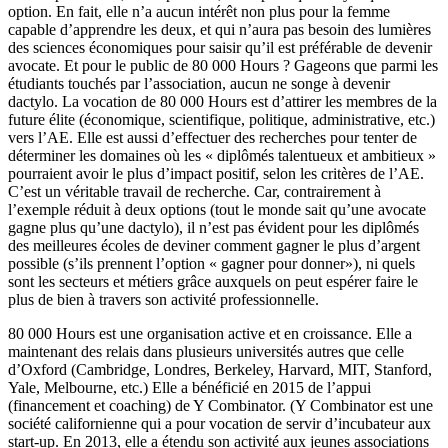
option. En fait, elle n’a aucun intérêt non plus pour la femme
capable d’apprendre les deux, et qui n’aura pas besoin des lumières
des sciences économiques pour saisir qu’il est préférable de devenir
avocate. Et pour le public de 80 000 Hours ? Gageons que parmi les
étudiants touchés par l’association, aucun ne songe à devenir
dactylo. La vocation de 80 000 Hours est d’attirer les membres de la
future élite (économique, scientifique, politique, administrative, etc.)
vers l’AE. Elle est aussi d’effectuer des recherches pour tenter de
déterminer les domaines où les « diplômés talentueux et ambitieux »
pourraient avoir le plus d’impact positif, selon les critères de l’AE.
C’est un véritable travail de recherche. Car, contrairement à
l’exemple réduit à deux options (tout le monde sait qu’une avocate
gagne plus qu’une dactylo), il n’est pas évident pour les diplômés
des meilleures écoles de deviner comment gagner le plus d’argent
possible (s’ils prennent l’option « gagner pour donner»), ni quels
sont les secteurs et métiers grâce auxquels on peut espérer faire le
plus de bien à travers son activité professionnelle.
80 000 Hours est une organisation active et en croissance. Elle a
maintenant des relais dans plusieurs universités autres que celle
d’Oxford (Cambridge, Londres, Berkeley, Harvard, MIT, Stanford,
Yale, Melbourne, etc.) Elle a bénéficié en 2015 de l’appui
(financement et coaching) de Y Combinator. (Y Combinator est une
société californienne qui a pour vocation de servir d’incubateur aux
start-up. En 2013, elle a étendu son activité aux jeunes associations