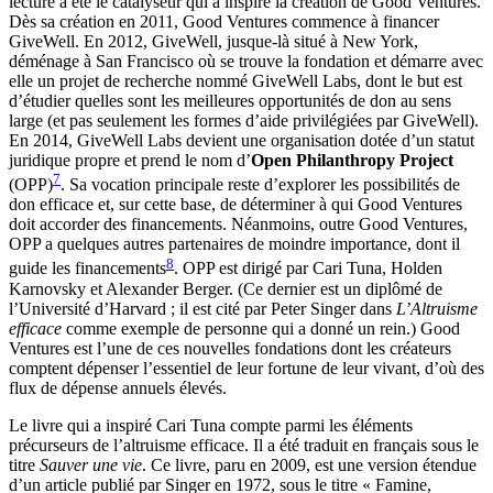
lecture a été le catalyseur qui a inspiré la création de Good Ventures.
Dès sa création en 2011, Good Ventures commence à financer
GiveWell. En 2012, GiveWell, jusque-là situé à New York,
déménage à San Francisco où se trouve la fondation et démarre avec
elle un projet de recherche nommé GiveWell Labs, dont le but est
d’étudier quelles sont les meilleures opportunités de don au sens
large (et pas seulement les formes d’aide privilégiées par GiveWell).
En 2014, GiveWell Labs devient une organisation dotée d’un statut
juridique propre et prend le nom d’
Open Philanthropy Project
7
(OPP)
. Sa vocation principale reste d’explorer les possibilités de
don efficace et, sur cette base, de déterminer à qui Good Ventures
doit accorder des financements. Néanmoins, outre Good Ventures,
OPP a quelques autres partenaires de moindre importance, dont il
8
guide les financements
. OPP est dirigé par Cari Tuna, Holden
Karnovsky et Alexander Berger. (Ce dernier est un diplômé de
l’Université d’Harvard ; il est cité par Peter Singer dans
L’Altruisme
efficace
comme exemple de personne qui a donné un rein.) Good
Ventures est l’une de ces nouvelles fondations dont les créateurs
comptent dépenser l’essentiel de leur fortune de leur vivant, d’où des
flux de dépense annuels élevés.
Le livre qui a inspiré Cari Tuna compte parmi les éléments
précurseurs de l’altruisme efficace. Il a été traduit en français sous le
titre
Sauver une vie
. Ce livre, paru en 2009, est une version étendue
d’un article publié par Singer en 1972, sous le titre « Famine,