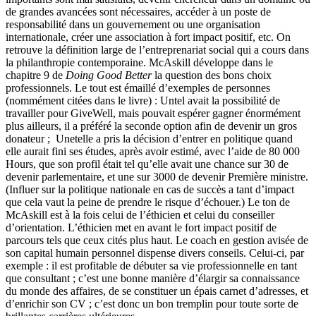
de grandes avancées sont nécessaires, accéder à un poste de
responsabilité dans un gouvernement ou une organisation
internationale, créer une association à fort impact positif, etc. On
retrouve la définition large de l’entreprenariat social qui a cours dans
la philanthropie contemporaine. McAskill développe dans le
chapitre 9 de
Doing Good Better
la question des bons choix
professionnels. Le tout est émaillé d’exemples de personnes
(nommément citées dans le livre) : Untel avait la possibilité de
travailler pour GiveWell, mais pouvait espérer gagner énormément
plus ailleurs, il a préféré la seconde option afin de devenir un gros
donateur ; Unetelle a pris la décision d’entrer en politique quand
elle aurait fini ses études, après avoir estimé, avec l’aide de 80 000
Hours, que son profil était tel qu’elle avait une chance sur 30 de
devenir parlementaire, et une sur 3000 de devenir Première ministre.
(Influer sur la politique nationale en cas de succès a tant d’impact
que cela vaut la peine de prendre le risque d’échouer.) Le ton de
McAskill est à la fois celui de l’éthicien et celui du conseiller
d’orientation. L’éthicien met en avant le fort impact positif de
parcours tels que ceux cités plus haut. Le coach en gestion avisée de
son capital humain personnel dispense divers conseils. Celui-ci, par
exemple : il est profitable de débuter sa vie professionnelle en tant
que consultant ; c’est une bonne manière d’élargir sa connaissance
du monde des affaires, de se constituer un épais carnet d’adresses, et
d’enrichir son CV ; c’est donc un bon tremplin pour toute sorte de