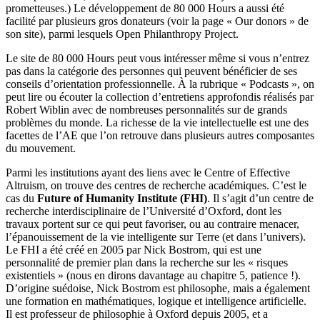
prometteuses.) Le développement de 80 000 Hours a aussi été
facilité par plusieurs gros donateurs (voir la page « Our donors » de
son site), parmi lesquels Open Philanthropy Project.
Le site de 80 000 Hours peut vous intéresser même si vous n’entrez
pas dans la catégorie des personnes qui peuvent bénéficier de ses
conseils d’orientation professionnelle. À la rubrique « Podcasts », on
peut lire ou écouter la collection d’entretiens approfondis réalisés par
Robert Wiblin avec de nombreuses personnalités sur de grands
problèmes du monde. La richesse de la vie intellectuelle est une des
facettes de l’AE que l’on retrouve dans plusieurs autres composantes
du mouvement.
Parmi les institutions ayant des liens avec le Centre of Effective
Altruism, on trouve des centres de recherche académiques. C’est le
cas du
Future of Humanity Institute (FHI)
. Il s’agit d’un centre de
recherche interdisciplinaire de l’Université d’Oxford, dont les
travaux portent sur ce qui peut favoriser, ou au contraire menacer,
l’épanouissement de la vie intelligente sur Terre (et dans l’univers).
Le FHI a été créé en 2005 par Nick Bostrom, qui est une
personnalité de premier plan dans la recherche sur les « risques
existentiels » (nous en dirons davantage au chapitre 5, patience !).
D’origine suédoise, Nick Bostrom est philosophe, mais a également
une formation en mathématiques, logique et intelligence artificielle.
Il est professeur de philosophie à Oxford depuis 2005, et a