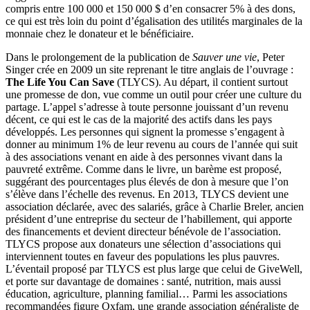
compris entre 100 000 et 150 000 $ d’en consacrer 5% à des dons,
ce qui est très loin du point d’égalisation des utilités marginales de la
monnaie chez le donateur et le bénéficiaire.
Dans le prolongement de la publication de
Sauver une vie
, Peter
Singer crée en 2009 un site reprenant le titre anglais de l’ouvrage :
The Life You Can Save
(TLYCS). Au départ, il contient surtout
une promesse de don, vue comme un outil pour créer une culture du
partage. L’appel s’adresse à toute personne jouissant d’un revenu
décent, ce qui est le cas de la majorité des actifs dans les pays
développés. Les personnes qui signent la promesse s’engagent à
donner au minimum 1% de leur revenu au cours de l’année qui suit
à des associations venant en aide à des personnes vivant dans la
pauvreté extrême. Comme dans le livre, un barème est proposé,
suggérant des pourcentages plus élevés de don à mesure que l’on
s’élève dans l’échelle des revenus. En 2013, TLYCS devient une
association déclarée, avec des salariés, grâce à Charlie Breler, ancien
président d’une entreprise du secteur de l’habillement, qui apporte
des financements et devient directeur bénévole de l’association.
TLYCS propose aux donateurs une sélection d’associations qui
interviennent toutes en faveur des populations les plus pauvres.
L’éventail proposé par TLYCS est plus large que celui de GiveWell,
et porte sur davantage de domaines : santé, nutrition, mais aussi
éducation, agriculture, planning familial… Parmi les associations
recommandées figure Oxfam, une grande association généraliste de