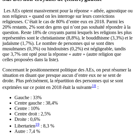
Les AEs optent massivement pour la réponse « athée, agnostique ou
non religieux » quand on les interroge sur leurs convictions
religieuses. C’était le cas de 80% d’entre eux en 2018. Parmi les
20% restants, 2% sont des gens qui n’ont pas souhaité répondre à la
question. Reste 18% de croyants parmi lesquels les religions les plus
représentées sont le christianisme (8,8%), le bouddhisme (3,3%) et le
judaïsme (1,7%). Le nombre de personnes qui se sont dites
musulmanes (0,3%) ou hindouistes (0,2%) est négligeable, tandis
que 3,7% ont opté pour la réponse « autre » (autre religion que
celles proposées dans la liste).
Concernant le positionnement politique des AEs, on peut résumer la
situation en disant que presque aucun d’entre eux ne se sent de
droite. Plus précisément, la répartition des personnes qui se sont
18
exprimées sur ce point en 2018 était la suivante
:
Gauche : 33%
Centre gauche : 38,4%
Centre : 10%
Centre droit : 2,5%
Droite : 0,6%
19
Libertarien
: 8,3 %
Autre : 7,4 %