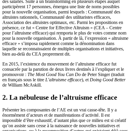
des salariés. Suite à un brainstorming en plusieurs étapes auquel
participèrent 17 personnes, émergea une liste de noms possibles
pour la nouvelle organisation, parmi lesquels : Communauté des
altruistes rationnels, Communauté des utilitaristes efficaces,
Association des altruistes optimaux, etc. Parmi les propositions en
présence, ce fut « Centre for Effective Altruism » (CEA – Centre
pour l’altruisme efficace) qui remporta le plus de votes comme nom
pour la nouvelle organisation. À partir de là, l’expression « altruisme
efficace » s’imposa rapidement comme la dénomination dans
laquelle se reconnaissaient de multiples organisations et initiatives,
bien au-delà du CEA proprement dit.
En 2015, l’existence du mouvement de l’altruisme efficace fut
consacrée par la parution de deux livres destinés à l’expliquer et le
promouvoir :
The Most Good You Can Do
de Peter Singer (traduit
en français sous le titre
L’altruisme efficace
), et
Doing Good Better
de William McAskill.
2. La nébuleuse de l’altruisme efficace
Présenter les composantes de l’AE est un vrai casse-tête. Il y a
énormément d’acteurs et de manifestations d’activité. Il est
impossible d’être exhaustif, d’autant plus que ce milieu est si créatif
qu’on assiste sans cesse à la naissance de nouvelles initiatives et
organisations, ou à la recomposition d’autres qui existaient déjà sous