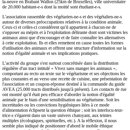
la-neuve en Brabant Wallon (25km de Bruxelles), ville universitaire
de 20.000 habitant-e-s dont la moitié sont étudiant-e-s.
L'association rassemble des végétarien-ne-s et des végétalien-ne-s
autour de diverses préoccupations relatives à la condition animale.
Ceux-ci et celles-ci considèrent qu'il appartient à chacun-ne de
s'opposer au mépris et à l'exploitation délirante dont sont victimes les
animaux ainsi que d'encourager et de faire connaître les alternatives
à cette exploitation. Ils et elles remettent en cause toutes les formes
d'utilisation des animaux et offrent une structure d'information sur la
notion d'égalité animale et ses implications pratiques.
L'activité du groupe s'est surtout concrétisée dans la distribution
régulière d'un tract intitulé « Vivez sans manger les animaux »,
comportant au recto un texte sur le végétarisme et ses objections les
plus courantes et au verso une recette de cuisine, une présentation de
l'association et un coupon-réponse destiné à la commande du guide
AVEA (25.000 tracts distribués jusqu'à présent). Les contacts de rue
ont montré qu'il était peu efficace d'aborder la notion d'égalité
animale par le biais d'une sensibilisation au végétarisme. Soit les
incertitudes ou les convictions hygiéniques liées à ce mode
d'alimentation éclipsent la question éthique ; soit les interlocu-teur-
trice-s s'égarent dans un vaste univers chatoyant, aux teintes
multiples (écologiques, spirituelles, etc.). A la réflexion, il nous
semble plus indiqué de positionner d'abord le mobile éthique