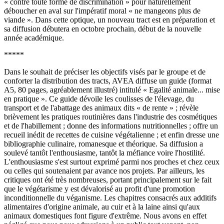
« contre toute forme de discrimination » pour naturellement
déboucher en aval sur l'impératif moral « ne mangeons plus de
viande ». Dans cette optique, un nouveau tract est en préparation et
sa diffusion débutera en octobre prochain, début de la nouvelle
année académique.
*****
Dans le souhait de préciser les objectifs visés par le groupe et de
conforter la distribution des tracts, AVEA diffuse un guide (format
A5, 80 pages, agréablement illustré) intitulé « Egalité animale... mise
en pratique ». Ce guide dévoile les coulisses de l'élevage, du
transport et de l'abattage des animaux dits « de rente » ; révèle
brièvement les pratiques routinières dans l'industrie des cosmétiques
et de l'habillement ; donne des informations nutritionnelles ; offre un
recueil inédit de recettes de cuisine végétalienne ; et enfin dresse une
bibliographie culinaire, romanesque et théorique. Sa diffusion a
soulevé tantôt l'enthousiasme, tantôt la méfiance voire l'hostilité.
L'enthousiasme s'est surtout exprimé parmi nos proches et chez ceux
ou celles qui soutenaient par avance nos projets. Par ailleurs, les
critiques ont été très nombreuses, portant principalement sur le fait
que le végétarisme y est dévalorisé au profit d'une promotion
inconditionnelle du véganisme. Les chapitres consacrés aux additifs
alimentaires d'origine animale, au cuir et à la laine ainsi qu'aux
animaux domestiques font figure d'extrême. Nous avons en effet