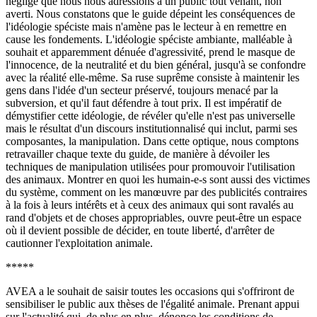
négligé que nous nous adressions à un public tout venant, non
averti. Nous constatons que le guide dépeint les conséquences de
l'idéologie spéciste mais n'amène pas le lecteur à en remettre en
cause les fondements. L'idéologie spéciste ambiante, malléable à
souhait et apparemment dénuée d'agressivité, prend le masque de
l'innocence, de la neutralité et du bien général, jusqu'à se confondre
avec la réalité elle-même. Sa ruse suprême consiste à maintenir les
gens dans l'idée d'un secteur préservé, toujours menacé par la
subversion, et qu'il faut défendre à tout prix. Il est impératif de
démystifier cette idéologie, de révéler qu'elle n'est pas universelle
mais le résultat d'un discours institutionnalisé qui inclut, parmi ses
composantes, la manipulation. Dans cette optique, nous comptons
retravailler chaque texte du guide, de manière à dévoiler les
techniques de manipulation utilisées pour promouvoir l'utilisation
des animaux. Montrer en quoi les humain-e-s sont aussi des victimes
du système, comment on les manœuvre par des publicités contraires
à la fois à leurs intérêts et à ceux des animaux qui sont ravalés au
rand d'objets et de choses appropriables, ouvre peut-être un espace
où il devient possible de décider, en toute liberté, d'arrêter de
cautionner l'exploitation animale.
*****
AVEA a le souhait de saisir toutes les occasions qui s'offriront de
sensibiliser le public aux thèses de l'égalité animale. Prenant appui
sur l'actualité qui, de plus en plus, dénonce les conditions de