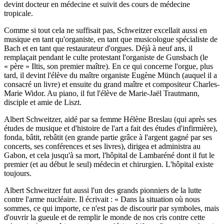
devint docteur en médecine et suivit des cours de médecine
tropicale.
Comme si tout cela ne suffisait pas, Schweitzer excellait aussi en
musique en tant qu'organiste, en tant que musicologue spécialiste de
Bach et en tant que restaurateur d'orgues. Déjà à neuf ans, il
remplaçait pendant le culte protestant l'organiste de Gunsbach (le
« père » Iltis, son premier maître). En ce qui concerne l'orgue, plus
tard, il devint l'élève du maître organiste Eugène Münch (auquel il a
consacré un livre) et ensuite du grand maître et compositeur Charles-
Marie Widor. Au piano, il fut l'élève de Marie-Jaël Trautmann,
disciple et amie de Liszt.
Albert Schweitzer, aidé par sa femme Hélène Breslau (qui après ses
études de musique et d'histoire de l'art a fait des études d'infirmière),
fonda, bâtit, rebâtit (en grande partie grâce à l'argent gagné par ses
concerts, ses conférences et ses livres), dirigea et administra au
Gabon, et cela jusqu'à sa mort, l'hôpital de Lambaréné dont il fut le
premier (et au début le seul) médecin et chirurgien. L'hôpital existe
toujours.
Albert Schweitzer fut aussi l'un des grands pionniers de la lutte
contre l'arme nucléaire. Il écrivait : « Dans la situation où nous
sommes, ce qui importe, ce n'est pas de discourir par symboles, mais
d'ouvrir la gueule et de remplir le monde de nos cris contre cette