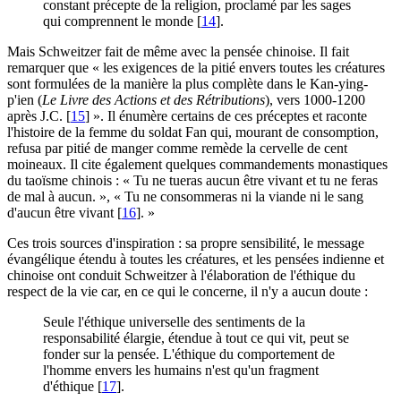
constant précepte de la religion, proclamé par les sages
qui comprennent le monde
[
14
]
.
Mais Schweitzer fait de même avec la pensée chinoise. Il fait
remarquer que « les exigences de la pitié envers toutes les créatures
sont formulées de la manière la plus complète dans le Kan-ying-
p'ien (
Le Livre des Actions et des Rétributions
), vers 1000-1200
après J.C.
[
15
]
». Il énumère certains de ces préceptes et raconte
l'histoire de la femme du soldat Fan qui, mourant de consomption,
refusa par pitié de manger comme remède la cervelle de cent
moineaux. Il cite également quelques commandements monastiques
du taoïsme chinois : « Tu ne tueras aucun être vivant et tu ne feras
de mal à aucun. », « Tu ne consommeras ni la viande ni le sang
d'aucun être vivant
[
16
]
. »
Ces trois sources d'inspiration : sa propre sensibilité, le message
évangélique étendu à toutes les créatures, et les pensées indienne et
chinoise ont conduit Schweitzer à l'élaboration de l'éthique du
respect de la vie car, en ce qui le concerne, il n'y a aucun doute :
Seule l'éthique universelle des sentiments de la
responsabilité élargie, étendue à tout ce qui vit, peut se
fonder sur la pensée. L'éthique du comportement de
l'homme envers les humains n'est qu'un fragment
d'éthique
[
17
]
.