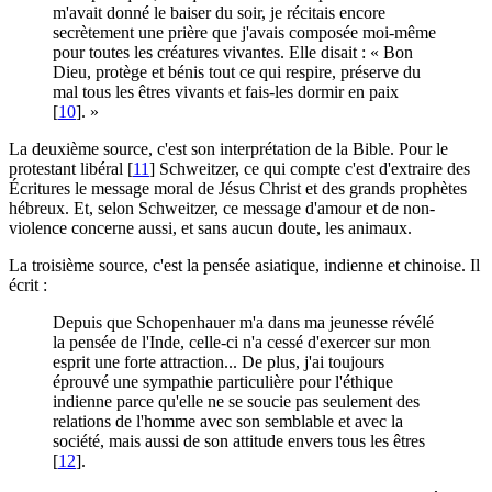
m'avait donné le baiser du soir, je récitais encore
secrètement une prière que j'avais composée moi-même
pour toutes les créatures vivantes. Elle disait : « Bon
Dieu, protège et bénis tout ce qui respire, préserve du
mal tous les êtres vivants et fais-les dormir en paix
[
10
]
. »
La deuxième source, c'est son interprétation de la Bible. Pour le
protestant libéral
[
11
]
Schweitzer, ce qui compte c'est d'extraire des
Écritures le message moral de Jésus Christ et des grands prophètes
hébreux. Et, selon Schweitzer, ce message d'amour et de non-
violence concerne aussi, et sans aucun doute, les animaux.
La troisième source, c'est la pensée asiatique, indienne et chinoise. Il
écrit :
Depuis que Schopenhauer m'a dans ma jeunesse révélé
la pensée de l'Inde, celle-ci n'a cessé d'exercer sur mon
esprit une forte attraction... De plus, j'ai toujours
éprouvé une sympathie particulière pour l'éthique
indienne parce qu'elle ne se soucie pas seulement des
relations de l'homme avec son semblable et avec la
société, mais aussi de son attitude envers tous les êtres
[
12
]
.