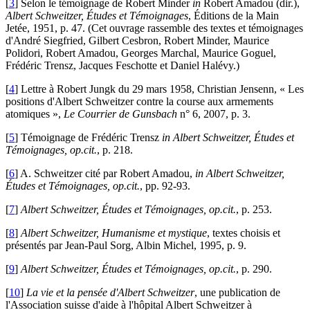
[
3
]
Selon le témoignage de Robert Minder
in
Robert Amadou (dir.),
Albert Schweitzer, Études et Témoignages
, Éditions de la Main
Jetée, 1951, p. 47. (Cet ouvrage rassemble des textes et témoignages
d'André Siegfried, Gilbert Cesbron, Robert Minder, Maurice
Polidori, Robert Amadou, Georges Marchal, Maurice Goguel,
Frédéric Trensz, Jacques Feschotte et Daniel Halévy.)
[
4
]
Lettre à Robert Jungk du 29 mars 1958, Christian Jensenn, « Les
positions d'Albert Schweitzer contre la course aux armements
atomiques »,
Le Courrier de Gunsbach
n° 6, 2007, p. 3.
[
5
]
Témoignage de Frédéric Trensz
in Albert Schweitzer, Études et
Témoignages, op.cit.
, p. 218.
[
6
]
A. Schweitzer cité par Robert Amadou,
in Albert Schweitzer,
Études et Témoignages, op.cit.
, pp. 92-93.
[
7
]
Albert Schweitzer, Études et Témoignages, op.cit.
, p. 253.
[
8
]
Albert Schweitzer, Humanisme et mystique
, textes choisis et
présentés par Jean-Paul Sorg, Albin Michel, 1995, p. 9.
[
9
]
Albert Schweitzer, Études et Témoignages, op.cit.
, p. 290.
[
10
]
La vie et la pensée d'Albert Schweitzer
, une publication de
l'Association suisse d'aide à l'hôpital Albert Schweitzer à