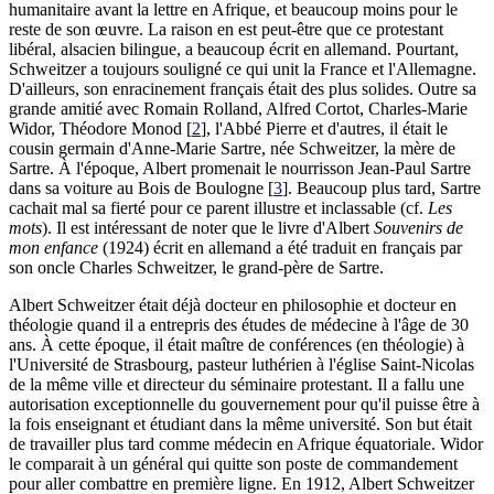
humanitaire avant la lettre en Afrique, et beaucoup moins pour le
reste de son œuvre. La raison en est peut-être que ce protestant
libéral, alsacien bilingue, a beaucoup écrit en allemand. Pourtant,
Schweitzer a toujours souligné ce qui unit la France et l'Allemagne.
D'ailleurs, son enracinement français était des plus solides. Outre sa
grande amitié avec Romain Rolland, Alfred Cortot, Charles-Marie
Widor, Théodore Monod
[
2
]
, l'Abbé Pierre et d'autres, il était le
cousin germain d'Anne-Marie Sartre, née Schweitzer, la mère de
Sartre. À l'époque, Albert promenait le nourrisson Jean-Paul Sartre
dans sa voiture au Bois de Boulogne
[
3
]
. Beaucoup plus tard, Sartre
cachait mal sa fierté pour ce parent illustre et inclassable (cf.
Les
mots
). Il est intéressant de noter que le livre d'Albert
Souvenirs de
mon enfance
(1924) écrit en allemand a été traduit en français par
son oncle Charles Schweitzer, le grand-père de Sartre.
Albert Schweitzer était déjà docteur en philosophie et docteur en
théologie quand il a entrepris des études de médecine à l'âge de 30
ans. À cette époque, il était maître de conférences (en théologie) à
l'Université de Strasbourg, pasteur luthérien à l'église Saint-Nicolas
de la même ville et directeur du séminaire protestant. Il a fallu une
autorisation exceptionnelle du gouvernement pour qu'il puisse être à
la fois enseignant et étudiant dans la même université. Son but était
de travailler plus tard comme médecin en Afrique équatoriale. Widor
le comparait à un général qui quitte son poste de commandement
pour aller combattre en première ligne. En 1912, Albert Schweitzer