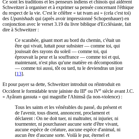
Ce sont les traditions et les penseurs indiens et chinois qui aidèrent
Schweitzer à organiser et à exprimer sa pensée concernant l'éthique
du respect de la vie. C'est le célèbre « tat tvam asi » (cela c'est toi)
des
Upanishads
qui (après avoir impressionné Schopenhauer) en
conjonction avec le verset 3.19 du livre biblique d'Ecclésiaste, fait
dire à Schweitzer :
Ce scarabée, gisant mort au bord du chemin, c'était un
être qui vivait, luttait pour subsister — comme toi, qui
jouissait des rayons du soleil — comme toi, qui
éprouvait la peur et la souffrance — comme toi et qui,
maintenant, n'est plus qu'une matière en décomposition
— comme toi aussi, tôt ou tard, tu le deviendras un jour
[
13
]
.
Et pour payer sa dette, Schweitzer introduit ou réintroduit en
e
e
Occident le formidable texte jaïniste du III
ou IV
siècle avant J.C.
« Ayâram gassuta » qui magnifie l'Ahimsâ (la non-violence) :
Tous les saints et les vénérables du passé, du présent et
de l'avenir, tous disent, annoncent, proclament et
déclarent : On ne doit tuer, ni maltraiter, ni injurier, ni
tourmenter, ni pourchasser aucune sorte d'être vivant,
aucune espèce de créature, aucune espèce d'animal, ni
aucun être d'aucune sorte. Voilà le pur, éternel et