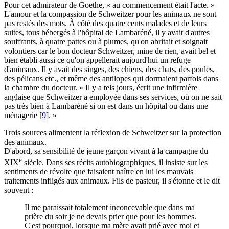
Pour cet admirateur de Goethe, « au commencement était l'acte. »
L'amour et la compassion de Schweitzer pour les animaux ne sont
pas restés des mots. À côté des quatre cents malades et de leurs
suites, tous hébergés à l'hôpital de Lambaréné, il y avait d'autres
souffrants, à quatre pattes ou à plumes, qu'on abritait et soignait
volontiers car le bon docteur Schweitzer, mine de rien, avait bel et
bien établi aussi ce qu'on appellerait aujourd'hui un refuge
d'animaux. Il y avait des singes, des chiens, des chats, des poules,
des pélicans etc., et même des antilopes qui dormaient parfois dans
la chambre du docteur. « Il y a tels jours, écrit une infirmière
anglaise que Schweitzer a employée dans ses services, où on ne sait
pas très bien à Lambaréné si on est dans un hôpital ou dans une
ménagerie
[
9
]
. »
Trois sources alimentent la réflexion de Schweitzer sur la protection
des animaux.
D'abord, sa sensibilité de jeune garçon vivant à la campagne du
e
XIX
siècle. Dans ses récits autobiographiques, il insiste sur les
sentiments de révolte que faisaient naître en lui les mauvais
traitements infligés aux animaux. Fils de pasteur, il s'étonne et le dit
souvent :
Il me paraissait totalement inconcevable que dans ma
prière du soir je ne devais prier que pour les hommes.
C'est pourquoi, lorsque ma mère avait prié avec moi et