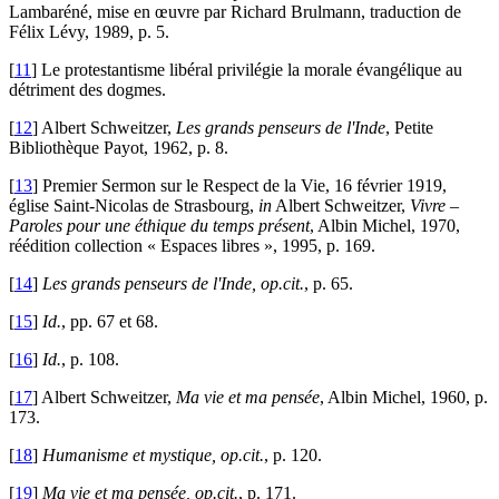
Lambaréné, mise en œuvre par Richard Brulmann, traduction de
Félix Lévy, 1989, p. 5.
[
11
]
Le protestantisme libéral privilégie la morale évangélique au
détriment des dogmes.
[
12
]
Albert Schweitzer,
Les grands penseurs de l'Inde
, Petite
Bibliothèque Payot, 1962, p. 8.
[
13
]
Premier Sermon sur le Respect de la Vie, 16 février 1919,
église Saint-Nicolas de Strasbourg,
in
Albert Schweitzer,
Vivre –
Paroles pour une éthique du temps présent
, Albin Michel, 1970,
réédition collection « Espaces libres », 1995, p. 169.
[
14
]
Les grands penseurs de l'Inde, op.cit.
, p. 65.
[
15
]
Id.
, pp. 67 et 68.
[
16
]
Id.
, p. 108.
[
17
]
Albert Schweitzer,
Ma vie et ma pensée
, Albin Michel, 1960, p.
173.
[
18
]
Humanisme et mystique, op.cit.
, p. 120.
[
19
]
Ma vie et ma pensée, op.cit.
, p. 171.