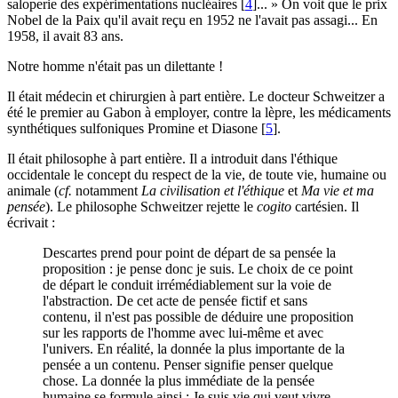
saloperie des expérimentations nucléaires
[
4
]
... » On voit que le prix
Nobel de la Paix qu'il avait reçu en 1952 ne l'avait pas assagi... En
1958, il avait 83 ans.
Notre homme n'était pas un dilettante !
Il était médecin et chirurgien à part entière. Le docteur Schweitzer a
été le premier au Gabon à employer, contre la lèpre, les médicaments
synthétiques sulfoniques Promine et Diasone
[
5
]
.
Il était philosophe à part entière. Il a introduit dans l'éthique
occidentale le concept du respect de la vie, de toute vie, humaine ou
animale (
cf.
notamment
La civilisation et l'éthique
et
Ma vie et ma
pensée
). Le philosophe Schweitzer rejette le
cogito
cartésien. Il
écrivait :
Descartes prend pour point de départ de sa pensée la
proposition : je pense donc je suis. Le choix de ce point
de départ le conduit irrémédiablement sur la voie de
l'abstraction. De cet acte de pensée fictif et sans
contenu, il n'est pas possible de déduire une proposition
sur les rapports de l'homme avec lui-même et avec
l'univers. En réalité, la donnée la plus importante de la
pensée a un contenu. Penser signifie penser quelque
chose. La donnée la plus immédiate de la pensée
humaine se formule ainsi : Je suis vie qui veut vivre,