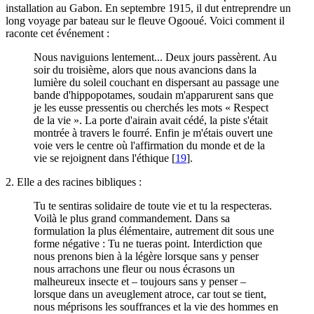
installation au Gabon. En septembre 1915, il dut entreprendre un
long voyage par bateau sur le fleuve Ogooué. Voici comment il
raconte cet événement :
Nous naviguions lentement... Deux jours passèrent. Au
soir du troisième, alors que nous avancions dans la
lumière du soleil couchant en dispersant au passage une
bande d'hippopotames, soudain m'apparurent sans que
je les eusse pressentis ou cherchés les mots « Respect
de la vie ». La porte d'airain avait cédé, la piste s'était
montrée à travers le fourré. Enfin je m'étais ouvert une
voie vers le centre où l'affirmation du monde et de la
vie se rejoignent dans l'éthique
[
19
]
.
2. Elle a des racines bibliques :
Tu te sentiras solidaire de toute vie et tu la respecteras.
Voilà le plus grand commandement. Dans sa
formulation la plus élémentaire, autrement dit sous une
forme négative : Tu ne tueras point. Interdiction que
nous prenons bien à la légère lorsque sans y penser
nous arrachons une fleur ou nous écrasons un
malheureux insecte et – toujours sans y penser –
lorsque dans un aveuglement atroce, car tout se tient,
nous méprisons les souffrances et la vie des hommes en