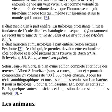
entourée de vie qui veut vivre. C'est comme volonté de
vie entourée de volonté de vie que l'homme se conçoit
lui-même chaque fois qu'il médite sur lui-même et sur le
monde qui l'entoure
[
6
]
.
Il était théologien à part entière. En théologie protestante, il fut le
fondateur de l'école dite d'eschatologie conséquente (
cf.
notamment
Le secret historique de la vie de Jésus
et
La mystique de l'Apôtre
Paul
).
Il était musicien et musicologue à part entière. Selon Jacques
Feschotte
[
7
]
, c'est lui qui, le premier, devait mettre en lumière le
côté poétique et le côté pictural dans l'œuvre de Bach (
cf.
A.
Schweitzer,
J.S. Bach, le musicien-poète
).
Selon Jean-Paul Sorg, le plan d'une édition complète et critique des
œuvres d'Albert Schweitzer (sans sa correspondance) « pourrait
comprendre 24 volumes de 400 à 500 pages chacun, 3 pour les
récits autobiographiques et tous les comptes rendus sur Lambaréné,
8 pour la théologie, 8 pour la philosophie. Et 5 pour les écrits sur
Bach, quelques autres musiciens et la question de la restauration des
orgues
[
8
]
. »
Les animaux