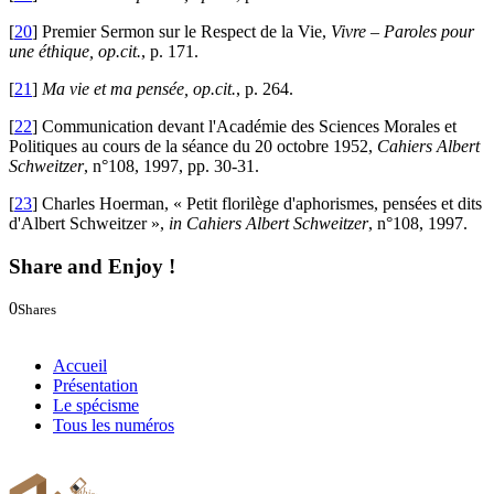
[
20
]
Premier Sermon sur le Respect de la Vie,
Vivre – Paroles pour
une éthique, op.cit.
, p. 171.
[
21
]
Ma vie et ma pensée, op.cit.
, p. 264.
[
22
]
Communication devant l'Académie des Sciences Morales et
Politiques au cours de la séance du 20 octobre 1952,
Cahiers Albert
Schweitzer
, n°108, 1997, pp. 30-31.
[
23
]
Charles Hoerman, « Petit florilège d'aphorismes, pensées et dits
d'Albert Schweitzer »,
in Cahiers Albert Schweitzer
, n°108, 1997.
Share and Enjoy !
0
Shares
0
0
Accueil
Présentation
Le spécisme
Tous les numéros