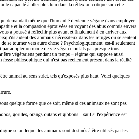
te capacité à aller plus loin dans la réflexion critique sur cette
z, qui demandait même que l'humanité devienne végane (sans employer
'empathie et la compassion éprouvées en voyant des abus commis envers
vous a poussé à réfléchir plus avant et finalement à en arriver aux
lorsqu'ils aident des animaux nécessiteux dans les refuges ou se sentent
e de se tourner vers autre chose ? Psychologiquement, est-il seulement
nt par adopter un mode de vie végan n'ont-ils pas presque tous
ar être végétariens pendant un temps – régime qui suppose aussi
n fossé philosophique qui n'est pas réellement présent dans la réalité
tre animal au sens strict, tels qu'exposés plus haut. Voici quelques
rrure.
s, sous quelque forme que ce soit, même si ces animaux ne sont pas
nobos, gorilles, orangs-outans et gibbons – sauf si l'expérience est
digme selon lequel les animaux sont destinés à être utilisés par les