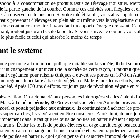
espond à la consommation de produits issus de l'élevage industriel. Mett
 de la partie gauche de la courbe. Comme ces activités sont illégales et
ver à conserver cette position. Si votre intérêt faiblit, vous allez rapidem
aux provenant d'élevages en plein air, ou même vers le végétarisme ou le 
 même continuer à monter, il vous faut un apport d'énergie croissant. Ce
nt, roulent jusqu'au bas de la pente. Si vous suivez le courant, vous al
le plus facile et celui qui absorbe le moins de temps.
ant le système
une personne ait un impact politique notable sur la société, il doit se
ir un changement significatif de la société de cette façon, il faudrait 
rant végétarien pour raisons éthiques a ouvert ses portes en 1878 en Au
r un régime alimentaire à base de végétaux. Malgré tous leurs efforts, ju
société. Après 130 ans d'efforts, toujours pas de révolution végane en v
servation. On a demandé aux personnes interrogées si elles étaient d'a
e. Mais, à la même période, 80 % des oeufs achetés en Autriche provenaie
ral et portait préjudice aux animaux, ils continuaient à acheter les produ
 supermarchés, ils s'avéraient en être conscients. Après tout, de nos jou
simplement dans le fait que les œufs de poules en batterie étaient disponi
estaurants. Éviter les œufs de poules élevées en cage aurait exigé beauco
aient vu aucun changement dans la société et avaient rapidement abandonn
de poules en batterie, quoi qu'on pense du caractère immoral de ces élev