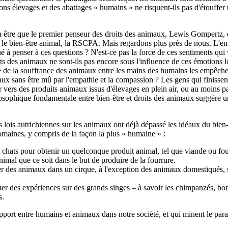
s élevages et des abattages « humains » ne risquent-ils pas d'étouffer tou
t en être que le premier penseur des droits des animaux, Lewis Gompert
pour le bien-être animal, la RSCPA. Mais regardons plus près de nous. L
 à penser à ces questions ? N'est-ce pas la force de ces sentiments qui 
its des animaux ne sont-ils pas encore sous l'influence de ces émotions 
nte de la souffrance des animaux entre les mains des humains les empêch
imaux sans être mû par l'empathie et la compassion ? Les gens qui finisse
vers des produits animaux issus d'élevages en plein air, ou au moins p
hilosophique fondamentale entre bien-être et droits des animaux suggère u
lois autrichiennes sur les animaux ont déjà dépassé les idéaux du bien-ê
domaines, y compris de la façon la plus « humaine » :
s et chats pour obtenir un quelconque produit animal, tel que viande ou fou
animal que ce soit dans le but de produire de la fourrure.
iliser des animaux dans un cirque, à l'exception des animaux domestiqué
ectuer des expériences sur des grands singes – à savoir les chimpanzés, bo
s.
apport entre humains et animaux dans notre société, et qui minent le para