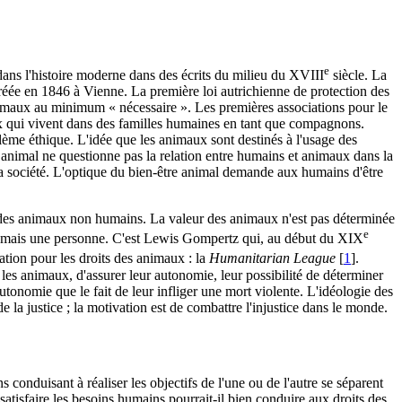
e
dans l'histoire moderne dans des écrits du milieu du XVIII
siècle. La
réée en 1846 à Vienne. La première loi autrichienne de protection des
nimaux au minimum « nécessaire ». Les premières associations pour le
aux qui vivent dans des familles humaines en tant que compagnons.
lème éthique. L'idée que les animaux sont destinés à l'usage des
e animal ne questionne pas la relation entre humains et animaux dans la
 la société. L'optique du bien-être animal demande aux humains d'être
x des animaux non humains. La valeur des animaux n'est pas déterminée
e
 chose mais une personne. C'est Lewis Gompertz qui, au début du XIX
ation pour les droits des animaux : la
Humanitarian League
[
1
]
.
les animaux, d'assurer leur autonomie, leur possibilité de déterminer
tonomie que le fait de leur infliger une mort violente. L'idéologie des
a justice ; la motivation est de combattre l'injustice dans le monde.
 conduisant à réaliser les objectifs de l'une ou de l'autre se séparent
atisfaire les besoins humains pourrait-il bien conduire aux droits des