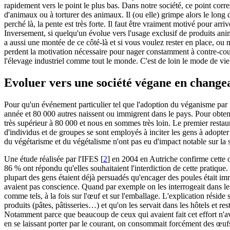
rapidement vers le point le plus bas. Dans notre société, ce point corr
d'animaux ou à torturer des animaux. Il (ou elle) grimpe alors le long
perché là, la pente est très forte. Il faut être vraiment motivé pour arri
Inversement, si quelqu'un évolue vers l'usage exclusif de produits anim
a aussi une montée de ce côté-là et si vous voulez rester en place, ou
perdent la motivation nécessaire pour nager constamment à contre-coura
l'élevage industriel comme tout le monde. C'est de loin le mode de vie 
Evoluer vers une société végane en change
Pour qu'un événement particulier tel que l'adoption du véganisme par 
année et 80 000 autres naissent ou immigrent dans le pays. Pour obten
très supérieur à 80 000 et nous en sommes très loin. Le premier restau
d'individus et de groupes se sont employés à inciter les gens à adopte
du végétarisme et du végétalisme n'ont pas eu d'impact notable sur la 
Une étude réalisée par l'IFES
[
2
]
en 2004 en Autriche confirme cette ob
86 % ont répondu qu'elles souhaitaient l'interdiction de cette pratiqu
plupart des gens étaient déjà persuadés qu'encager des poules était immo
avaient pas conscience. Quand par exemple on les interrogeait dans les
comme tels, à la fois sur l'œuf et sur l'emballage. L'explication réside 
produits (pâtes, pâtisseries…) et qu'on les servait dans les hôtels et r
Notamment parce que beaucoup de ceux qui avaient fait cet effort n'av
en se laissant porter par le courant, on consommait forcément des œufs 