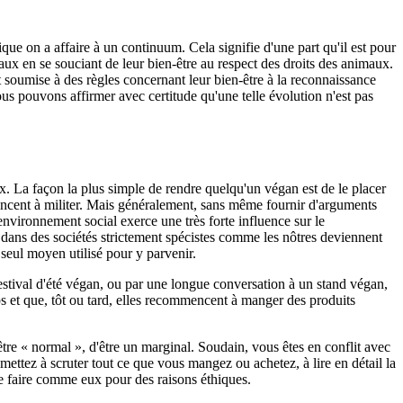
que on a affaire à un continuum. Cela signifie d'une part qu'il est pour
aux en se souciant de leur bien-être au respect des droits des animaux.
st soumise à des règles concernant leur bien-être à la reconnaissance
s pouvons affirmer avec certitude qu'une telle évolution n'est pas
ux. La façon la plus simple de rendre quelqu'un végan est de le placer
ncent à militer. Mais généralement, sans même fournir d'arguments
vironnement social exerce une très forte influence sur le
 dans des sociétés strictement spécistes comme les nôtres deviennent
le seul moyen utilisé pour y parvenir.
stival d'été végan, ou par une longue conversation à un stand végan,
ps et que, tôt ou tard, elles recommencent à manger des produits
tre « normal », d'être un marginal. Soudain, vous êtes en conflit avec
ttez à scruter tout ce que vous mangez ou achetez, à lire en détail la
 de faire comme eux pour des raisons éthiques.