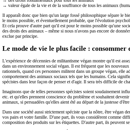
→ des droits fondamentaux pour tous les animaux
→ valeur égale de la vie et de la souffrance de tous les animaux (huma
Il apparaît donc que bien qu'un large fossé philosophique sépare le bie
le moins possible, et éventuellement probable, que l'évolution psychol
Et cela prouve d'autre part qu'il est pour le moins possible qu'une soci
des droits des animaux – même si nous n'avons pas encore de données p
exclue par principe.
Le mode de vie le plus facile : consommer d
L'expérience de décennies de militantisme végan montre qu'il est assez
dans un environnement social végan. Il est fréquent que les nouveau
rationnels, quand ces personnes militent dans un groupe végan, elle 
comportement des animaux sociaux tels que les humains. Cela signifie 
spécistes dans leur façon de penser et d'agir. Il sera très difficile de c
Imaginons que de telles personnes spécistes soient soudainement influ
etc. et qu'elles prennent conscience du problème et souhaitent devenir
animaux, si persuadées qu'elles aient été au départ de la justesse d'êt
Dans une société aussi strictement spéciste que la nôtre, être végan d
vos pairs et votre famille. D'une part, ils vous considèrent comme di
composition des produits sur les étiquettes. D'autre part, ils peuvent 