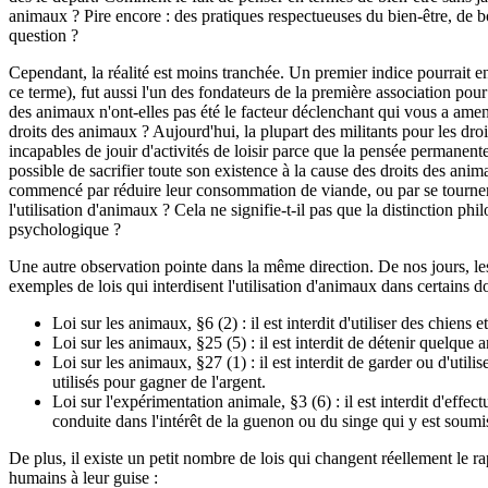
animaux ? Pire encore : des pratiques respectueuses du bien-être, de bon
question ?
Cependant, la réalité est moins tranchée. Un premier indice pourrai
ce terme), fut aussi l'un des fondateurs de la première association 
des animaux n'ont-elles pas été le facteur déclenchant qui vous a amené
droits des animaux ? Aujourd'hui, la plupart des militants pour les dro
incapables de jouir d'activités de loisir parce que la pensée permane
possible de sacrifier toute son existence à la cause des droits des an
commencé par réduire leur consommation de viande, ou par se tourner 
l'utilisation d'animaux ? Cela ne signifie-t-il pas que la distinction p
psychologique ?
Une autre observation pointe dans la même direction. De nos jours, les 
exemples de lois qui interdisent l'utilisation d'animaux dans certains 
Loi sur les animaux, §6 (2) : il est interdit d'utiliser des chien
Loi sur les animaux, §25 (5) : il est interdit de détenir quelque 
Loi sur les animaux, §27 (1) : il est interdit de garder ou d'ut
utilisés pour gagner de l'argent.
Loi sur l'expérimentation animale, §3 (6) : il est interdit d'eff
conduite dans l'intérêt de la guenon ou du singe qui y est soumi
De plus, il existe un petit nombre de lois qui changent réellement le r
humains à leur guise :