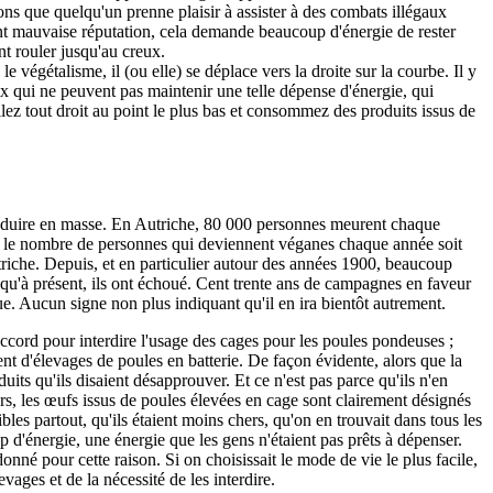
ons que quelqu'un prenne plaisir à assister à des combats illégaux
 ont mauvaise réputation, cela demande beaucoup d'énergie de rester
ent rouler jusqu'au creux.
végétalisme, il (ou elle) se déplace vers la droite sur la courbe. Il y
ux qui ne peuvent pas maintenir une telle dépense d'énergie, qui
lez tout droit au point le plus bas et consommez des produits issus de
 produire en masse. En Autriche, 80 000 personnes meurent chaque
que le nombre de personnes qui deviennent véganes chaque année soit
triche. Depuis, et en particulier autour des années 1900, beaucoup
squ'à présent, ils ont échoué. Cent trente ans de campagnes en faveur
ue. Aucun signe non plus indiquant qu'il en ira bientôt autrement.
ccord pour interdire l'usage des cages pour les poules pondeuses ;
nt d'élevages de poules en batterie. De façon évidente, alors que la
its qu'ils disaient désapprouver. Et ce n'est pas parce qu'ils n'en
rs, les œufs issus de poules élevées en cage sont clairement désignés
bles partout, qu'ils étaient moins chers, qu'on en trouvait dans tous les
up d'énergie, une énergie que les gens n'étaient pas prêts à dépenser.
é pour cette raison. Si on choisissait le mode de vie le plus facile,
ages et de la nécessité de les interdire.