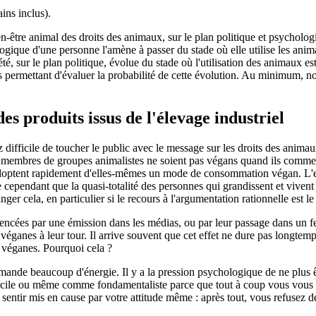
ins inclus).
n-être animal des droits des animaux, sur le plan politique et psychologi
ogique d'une personne l'amène à passer du stade où elle utilise les anim
été, sur le plan politique, évolue du stade où l'utilisation des animaux e
ermettant d'évaluer la probabilité de cette évolution. Au minimum, nou
es produits issus de l'élevage industriel
 difficile de toucher le public avec le message sur les droits des anima
x membres de groupes animalistes ne soient pas végans quand ils comme
adoptent rapidement d'elles-mêmes un mode de consommation végan. L'en
cependant que la quasi-totalité des personnes qui grandissent et vivent
hanger cela, en particulier si le recours à l'argumentation rationnelle est 
encées par une émission dans les médias, ou par leur passage dans un fe
 véganes à leur tour. Il arrive souvent que cet effet ne dure pas longtem
re véganes. Pourquoi cela ?
emande beaucoup d'énergie. Il y a la pression psychologique de ne plus ê
fficile ou même comme fondamentaliste parce que tout à coup vous vous me
se sentir mis en cause par votre attitude même : après tout, vous refusez