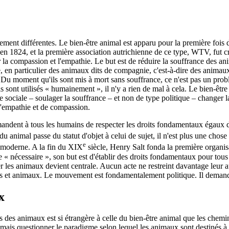
ement différentes. Le bien-être animal est apparu pour la première fois 
 en 1824, et la première association autrichienne de ce type, WTV, fut c
la compassion et l'empathie. Le but est de réduire la souffrance des a
e, en particulier des animaux dits de compagnie, c'est-à-dire des anim
. Du moment qu'ils sont mis à mort sans souffrance, ce n'est pas un prob
sont utilisés « humainement », il n'y a rien de mal à cela. Le bien-êtr
re sociale – soulager la souffrance – et non de type politique – changer
d'empathie et de compassion.
 demandent à tous les humains de respecter les droits fondamentaux égau
dividu animal passe du statut d'objet à celui de sujet, il n'est plus une
e
té moderne. A la fin du XIX
siècle, Henry Salt fonda la première organis
 « nécessaire », son but est d'établir des droits fondamentaux pour tous 
 les animaux devient centrale. Aucun acte ne restreint davantage leur au
s et animaux. Le mouvement est fondamentalement politique. Il demande l
x
ts des animaux est si étrangère à celle du bien-être animal que les chemins
mais questionner le paradigme selon lequel les animaux sont destinés à s