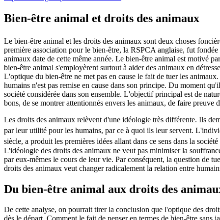
Bien-être animal et droits des animaux
Le bien-être animal et les droits des animaux sont deux choses foncièr
première association pour le bien-être, la RSPCA anglaise, fut fondée
animaux date de cette même année. Le bien-être animal est motivé par 
bien-être animal s'employèrent surtout à aider des animaux en détress
L'optique du bien-être ne met pas en cause le fait de tuer les animaux
humains n'est pas remise en cause dans son principe. Du moment qu'ils 
société considérée dans son ensemble. L'objectif principal est de natu
bons, de se montrer attentionnés envers les animaux, de faire preuve 
Les droits des animaux relèvent d'une idéologie très différente. Ils
par leur utilité pour les humains, par ce à quoi ils leur servent. L'in
siècle, a produit les premières idées allant dans ce sens dans la socié
L'idéologie des droits des animaux ne veut pas minimiser la souffrance
par eux-mêmes le cours de leur vie. Par conséquent, la question de tuer
droits des animaux veut changer radicalement la relation entre humain
Du bien-être animal aux droits des animau
De cette analyse, on pourrait tirer la conclusion que l'optique des droi
dès le départ. Comment le fait de penser en termes de bien-être sans ja