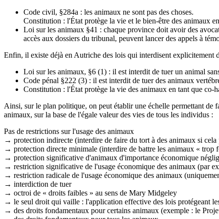
Code civil, §284a : les animaux ne sont pas des choses.
Constitution : l'État protège la vie et le bien-être des animaux 
Loi sur les animaux §41 : chaque province doit avoir des avocats 
accès aux dossiers du tribunal, peuvent lancer des appels à témoi
Enfin, il existe déjà en Autriche des lois qui interdisent expliciteme
Loi sur les animaux, §6 (1) : il est interdit de tuer un animal san
Code pénal §222 (3) : il est interdit de tuer des animaux vertébr
Constitution : l'État protège la vie des animaux en tant que co-
Ainsi, sur le plan politique, on peut établir une échelle permettant de f
animaux, sur la base de l'égale valeur des vies de tous les individus :
Pas de restrictions sur l'usage des animaux
→ protection indirecte (interdire de faire du tort à des animaux si cel
→ protection directe minimale (interdire de battre les animaux « trop f
→ protection significative d'animaux d'importance économique négli
→ restriction significative de l'usage économique des animaux (par exe
→ restriction radicale de l'usage économique des animaux (uniquement
→ interdiction de tuer
→ octroi de « droits faibles » au sens de Mary Midgeley
→ le seul droit qui vaille : l'application effective des lois protégeant 
→ des droits fondamentaux pour certains animaux (exemple : le Projet