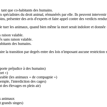
en tant que co-habitants des humains.
spécialistes du droit animal, rémunérés par elle. Ils peuvent intervenir 
ns, présenter des avis d'experts et faire appel contre des verdicts rendu
nt de tuer les animaux, quand bien même la mort serait indolore et donné
s raison valable.
és sans raison valable.
habitants des humains.
aire la transition par degrés entre des lois n'imposant aucune restriction
a porte préjudice à des humains)
ort »)
geable (les animaux « de compagnie »)
mple, l'interdiction des cages)
 des élevages en plein air)
les animaux
 grands singes)