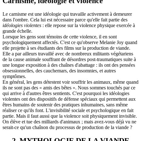
Carnisme, idéologie et violence
Le carnisme est une idéologie qui travaille activement à demeurer
dans l'ombre. Cela lui est nécessaire parce qu'elle fait partie des
idéologies violentes
: elle repose sur la violence physique exercée à
grande échelle.
Lorsque les gens sont témoins de cette violence, il en sont
psychologiquement affectés. C'est ce qu'observe Melanie Joy quand
elle projette à ses étudiants des films sur la production de viande.
Elle a par ailleurs travaillé avec de nombreux militants végétariens
de la cause animale souffrant de désordres post-traumatiques suite à
une longue exposition à des chaînes d'abattage : ils ont des pensées
obsessionnelles, des cauchemars, des insomnies, et autres
symptômes.
En général, les gens détestent voir souffrir les animaux, même quand
ils ne sont pas des « amis des bêtes ». Nous sommes touchés par ce
qui arrive à d'autres êtres sentients. C'est pourquoi les idéologies
violentes ont des dispositifs de défense spéciaux qui permettent aux
êtres humains de soutenir des pratiques inhumaines, sans même
réaliser ce qu'ils font. L'invisibilité sociale et psychologique en fait
partie. Mais il faut aussi que la violence soit physiquement invisible.
On élève et tue des milliards d'animaux ; mais avez-vous déjà vu ne
serait-ce qu'un chaînon du processus de production de la viande ?
2. MYTHOLOGIE DE LA VIANDE