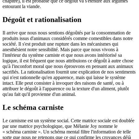
chapitre), il est probable que ce dégoût va s'étendre aux légumes
entourant la viande.
Dégoût et rationalisation
Il arrive que nous nous sentions dégoûtés par la consommation de
produits issus d'animaux considérés comme comestibles dans notre
société. Il s'est produit une rupture dans les mécanismes qui
anesthésient notre sensibilité. Mais parce que nous vivons à
l'intérieur du système carniste et que nous avons intériorisé sa
logique, il est fréquent que nous attribuions ce dégoût à autre chose
qu'à l'inconfort moral que nous éprouvons en pensant aux animaux
sacrifiés. La rationalisation fournit une explication de nos sentiments
qui n'est rationnelle qu'en apparence, mais qui laisse le système
intact. Elle peut consister à invoquer des raisons de santé, ou à
attribuer le dégoût à l'apparence ou la texture d'un aliment, plutôt
qu'au fait qu'il provienne d'un animal.
Le schéma carniste
Le carnisme est un système social. Cette matrice sociale est doublée
par une matrice psychologique, que Mélanie Joy nomme le
« schéma carniste ». Un schéma mental filtre l'information de telle
sorte que nous ne retenons que ce qui confirme les croyances déjà