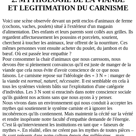
ET LEGITIMATION DU CARNISME
Voici une scène observée devant un petit enclos d'animaux de ferme
(cochons, vaches, poulets) situé à l'extérieur d'un magasin
d'alimentation. Des enfants et leurs parents sont collés aux grilles. Ils
regardent affectueusement les poussins et porcelets, sourient,
cherchent à toucher les animaux, leur offrent de la nourriture. Ces
mêmes personnes vont ensuite acheter du poulet, du jambon et du
bœuf. Où est passée leur empathie ?
Pour consommer la chair d'animaux que nous caressons, nous
devons être si pleinement convaincus qu'il est juste de manger de la
viande que cela nous évite d'avoir conscience de ce que nous
faisons. Le carnisme repose sur l'idéologie des « 3 N » : manger de
la viande est
normal, naturel, nécessaire
. Il est semblable en cela à
tous les systèmes violents bâtis sur l'exploitation d'une catégorie
d'individus. Les 3 N sont si enracinés dans notre conscience sociale
qu'ils guident nos actions sans que nous ayons à y penser.
Nous vivons dans un environnement qui nous conduit à accepter les
mythes qui soutiennent le système carniste et à ignorer les
incohérences qu'ils contiennent. Mais maintenir la cécité sur la vérité
et rendre inopérante notre faculté d'empathie demande de l'énergie.
C'est là qu'interviennent les institutions en tant que « faiseurs de
mythes ». En réalité, elles ne créent pas les mythes de toutes pièces –
ils sont présents dans notre culture depuis des millénaires – mais