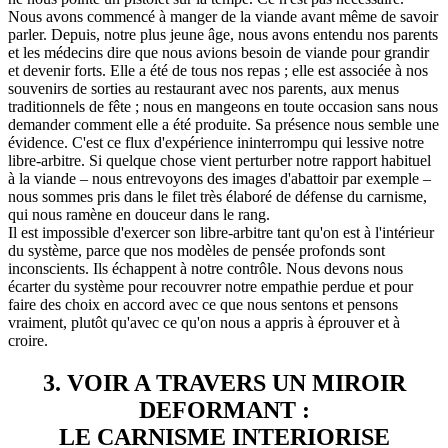
Nous avons commencé à manger de la viande avant même de savoir
parler. Depuis, notre plus jeune âge, nous avons entendu nos parents
et les médecins dire que nous avions besoin de viande pour grandir
et devenir forts. Elle a été de tous nos repas ; elle est associée à nos
souvenirs de sorties au restaurant avec nos parents, aux menus
traditionnels de fête ; nous en mangeons en toute occasion sans nous
demander comment elle a été produite. Sa présence nous semble une
évidence. C'est ce flux d'expérience ininterrompu qui lessive notre
libre-arbitre. Si quelque chose vient perturber notre rapport habituel
à la viande – nous entrevoyons des images d'abattoir par exemple –
nous sommes pris dans le filet très élaboré de défense du carnisme,
qui nous ramène en douceur dans le rang.
Il est impossible d'exercer son libre-arbitre tant qu'on est à l'intérieur
du système, parce que nos modèles de pensée profonds sont
inconscients. Ils échappent à notre contrôle. Nous devons nous
écarter du système pour recouvrer notre empathie perdue et pour
faire des choix en accord avec ce que nous sentons et pensons
vraiment, plutôt qu'avec ce qu'on nous a appris à éprouver et à
croire.
3. VOIR A TRAVERS UN MIROIR
DEFORMANT :
LE CARNISME INTERIORISE