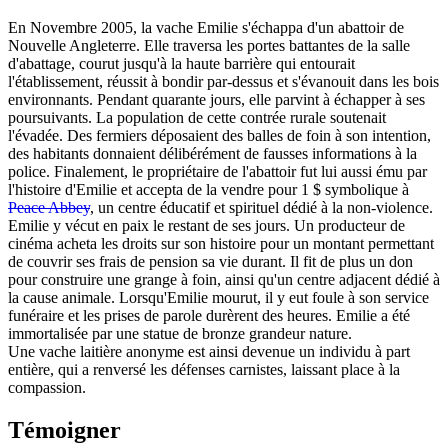
En Novembre 2005, la vache Emilie s'échappa d'un abattoir de
Nouvelle Angleterre. Elle traversa les portes battantes de la salle
d'abattage, courut jusqu'à la haute barrière qui entourait
l'établissement, réussit à bondir par-dessus et s'évanouit dans les bois
environnants. Pendant quarante jours, elle parvint à échapper à ses
poursuivants. La population de cette contrée rurale soutenait
l'évadée. Des fermiers déposaient des balles de foin à son intention,
des habitants donnaient délibérément de fausses informations à la
police. Finalement, le propriétaire de l'abattoir fut lui aussi ému par
l'histoire d'Emilie et accepta de la vendre pour 1 $ symbolique à
Peace Abbey
, un centre éducatif et spirituel dédié à la non-violence.
Emilie y vécut en paix le restant de ses jours. Un producteur de
cinéma acheta les droits sur son histoire pour un montant permettant
de couvrir ses frais de pension sa vie durant. Il fit de plus un don
pour construire une grange à foin, ainsi qu'un centre adjacent dédié à
la cause animale. Lorsqu'Emilie mourut, il y eut foule à son service
funéraire et les prises de parole durèrent des heures. Emilie a été
immortalisée par une statue de bronze grandeur nature.
Une vache laitière anonyme est ainsi devenue un individu à part
entière, qui a renversé les défenses carnistes, laissant place à la
compassion.
Témoigner