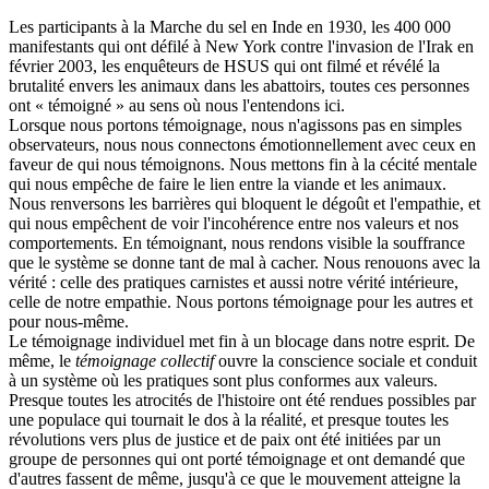
Les participants à la Marche du sel en Inde en 1930, les 400 000
manifestants qui ont défilé à New York contre l'invasion de l'Irak en
février 2003, les enquêteurs de HSUS qui ont filmé et révélé la
brutalité envers les animaux dans les abattoirs, toutes ces personnes
ont « témoigné » au sens où nous l'entendons ici.
Lorsque nous portons témoignage, nous n'agissons pas en simples
observateurs, nous nous connectons émotionnellement avec ceux en
faveur de qui nous témoignons. Nous mettons fin à la cécité mentale
qui nous empêche de faire le lien entre la viande et les animaux.
Nous renversons les barrières qui bloquent le dégoût et l'empathie, et
qui nous empêchent de voir l'incohérence entre nos valeurs et nos
comportements. En témoignant, nous rendons visible la souffrance
que le système se donne tant de mal à cacher. Nous renouons avec la
vérité : celle des pratiques carnistes et aussi notre vérité intérieure,
celle de notre empathie. Nous portons témoignage pour les autres et
pour nous-même.
Le témoignage individuel met fin à un blocage dans notre esprit. De
même, le
témoignage collectif
ouvre la conscience sociale et conduit
à un système où les pratiques sont plus conformes aux valeurs.
Presque toutes les atrocités de l'histoire ont été rendues possibles par
une populace qui tournait le dos à la réalité, et presque toutes les
révolutions vers plus de justice et de paix ont été initiées par un
groupe de personnes qui ont porté témoignage et ont demandé que
d'autres fassent de même, jusqu'à ce que le mouvement atteigne la