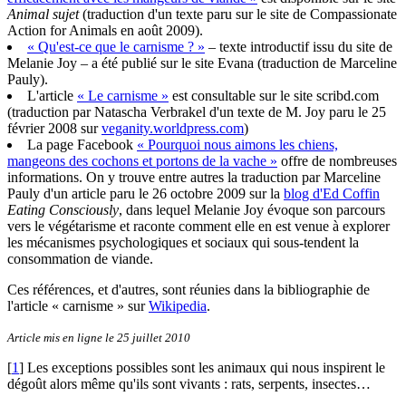
Animal sujet
(traduction d'un texte paru sur le site de Compassionate
Action for Animals en août 2009).
« Qu'est-ce que le carnisme ? »
– texte introductif issu du site de
Melanie Joy – a été publié sur le site Evana (traduction de Marceline
Pauly).
L'article
« Le carnisme »
est consultable sur le site scribd.com
(traduction par Natascha Verbrakel d'un texte de M. Joy paru le 25
février 2008 sur
veganity.worldpress.com
)
La page Facebook
« Pourquoi nous aimons les chiens,
mangeons des cochons et portons de la vache »
offre de nombreuses
informations. On y trouve entre autres la traduction par Marceline
Pauly d'un article paru le 26 octobre 2009 sur la
blog d'Ed Coffin
Eating Consciously
, dans lequel Melanie Joy évoque son parcours
vers le végétarisme et raconte comment elle en est venue à explorer
les mécanismes psychologiques et sociaux qui sous-tendent la
consommation de viande.
Ces références, et d'autres, sont réunies dans la bibliographie de
l'article « carnisme » sur
Wikipedia
.
Article mis en ligne le 25 juillet 2010
[
1
]
Les exceptions possibles sont les animaux qui nous inspirent le
dégoût alors même qu'ils sont vivants : rats, serpents, insectes…