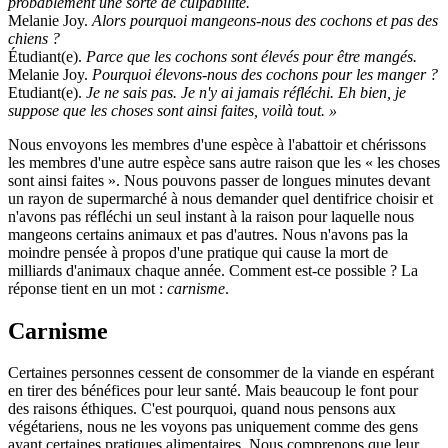
probablement une sorte de culpabilité.
Melanie Joy.
Alors pourquoi mangeons-nous des cochons et pas des
chiens ?
Étudiant(e).
Parce que les cochons sont élevés pour être mangés.
Melanie Joy.
Pourquoi élevons-nous des cochons pour les manger ?
Etudiant(e).
Je ne sais pas. Je n'y ai jamais réfléchi. Eh bien, je
suppose que les choses sont ainsi faites, voilà tout. »
Nous envoyons les membres d'une espèce à l'abattoir et chérissons
les membres d'une autre espèce sans autre raison que les « les choses
sont ainsi faites ». Nous pouvons passer de longues minutes devant
un rayon de supermarché à nous demander quel dentifrice choisir et
n'avons pas réfléchi un seul instant à la raison pour laquelle nous
mangeons certains animaux et pas d'autres. Nous n'avons pas la
moindre pensée à propos d'une pratique qui cause la mort de
milliards d'animaux chaque année. Comment est-ce possible ? La
réponse tient en un mot :
carnisme
.
Carnisme
Certaines personnes cessent de consommer de la viande en espérant
en tirer des bénéfices pour leur santé. Mais beaucoup le font pour
des raisons éthiques. C'est pourquoi, quand nous pensons aux
végétariens, nous ne les voyons pas uniquement comme des gens
ayant certaines pratiques alimentaires. Nous comprenons que leur