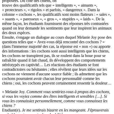
proposées. Du côté des chiens, on
trouve des qualificatifs tels que « intelligents », « aimants »,
« protecteurs », « rigolos » et parfois, « dangereux ». Dans la
colonne « cochons », les qualificatifs sont moins flatteurs : « sales »,
« suants », « paresseux », « gros », « stupides », « laids ». De la
même façon, les étudiants fournissent des réponses très contrastées
quand on leur demande les sentiments que leur inspirent les animaux
des deux espèces.
Ensuite, s'engage un dialogue au cours duquel Melanie Joy pose des
questions telles que « Avez-vous déjà rencontré des cochons ? »
(dans l'immense majorité des cas, la réponse est « non ») ou apporte
des informations : les cochons sont aussi intelligents que les chiens,
les cochons ne transpirent pas, ils se roulent dans la boue pour se
rafraîchir quand il fait chaud, ils développent des comportements
stéréotypés en captivité… Les réactions des étudiants se font
contradictoires ou hésitantes ; elles révèlent que leurs idées sur les
cochons ne viennent d'aucune source fiable ; ils admettent que les
cochons pourraient avoir chacun leur personnalité comme les
chiens ; oui, les cochons peuvent certainement ressentir la douleur…
« Melanie Joy.
Comment vous sentiriez-vous à propos des cochons,
si vous les voyiez comme des êtres intelligents et sensibles […]. Si
vous les connaissiez personnellement, comme vous connaissez les
chiens ?
Etudiant(e).
Je me sentirais bizarre en les mangeant. J'éprouverais