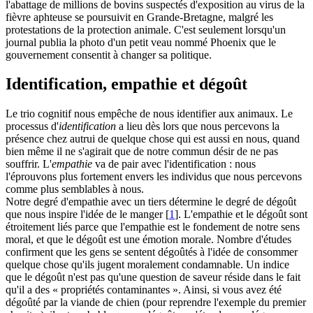
l'abattage de millions de bovins suspectés d'exposition au virus de la
fièvre aphteuse se poursuivit en Grande-Bretagne, malgré les
protestations de la protection animale. C'est seulement lorsqu'un
journal publia la photo d'un petit veau nommé Phoenix que le
gouvernement consentit à changer sa politique.
Identification, empathie et dégoût
Le trio cognitif nous empêche de nous identifier aux animaux. Le
processus d'
identification
a lieu dès lors que nous percevons la
présence chez autrui de quelque chose qui est aussi en nous, quand
bien même il ne s'agirait que de notre commun désir de ne pas
souffrir. L'
empathie
va de pair avec l'identification : nous
l'éprouvons plus fortement envers les individus que nous percevons
comme plus semblables à nous.
Notre degré d'empathie avec un tiers détermine le degré de dégoût
que nous inspire l'idée de le manger
[
1
]
. L'empathie et le dégoût sont
étroitement liés parce que l'empathie est le fondement de notre sens
moral, et que le dégoût est une émotion morale. Nombre d'études
confirment que les gens se sentent dégoûtés à l'idée de consommer
quelque chose qu'ils jugent moralement condamnable. Un indice
que le dégoût n'est pas qu'une question de saveur réside dans le fait
qu'il a des « propriétés contaminantes ». Ainsi, si vous avez été
dégoûté par la viande de chien (pour reprendre l'exemple du premier