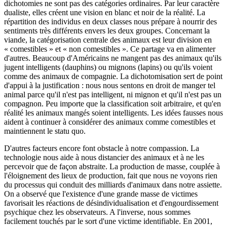
dichotomies ne sont pas des catégories ordinaires. Par leur caractère
dualiste, elles créent une vision en blanc et noir de la réalité. La
répartition des individus en deux classes nous prépare à nourrir des
sentiments très différents envers les deux groupes. Concernant la
viande, la catégorisation centrale des animaux est leur division en
« comestibles » et « non comestibles ». Ce partage va en alimenter
d'autres. Beaucoup d'Américains ne mangent pas des animaux qu'ils
jugent intelligents (dauphins) ou mignons (lapins) ou qu'ils voient
comme des animaux de compagnie. La dichotomisation sert de point
d'appui à la justification : nous nous sentons en droit de manger tel
animal parce qu'il n'est pas intelligent, ni mignon et qu'il n'est pas un
compagnon. Peu importe que la classification soit arbitraire, et qu'en
réalité les animaux mangés soient intelligents. Les idées fausses nous
aident à continuer à considérer des animaux comme comestibles et
maintiennent le statu quo.
D'autres facteurs encore font obstacle à notre compassion. La
technologie nous aide à nous distancier des animaux et à ne les
percevoir que de façon abstraite. La production de masse, couplée à
l'éloignement des lieux de production, fait que nous ne voyons rien
du processus qui conduit des milliards d'animaux dans notre assiette.
On a observé que l'existence d'une grande masse de victimes
favorisait les réactions de désindividualisation et d'engourdissement
psychique chez les observateurs. A l'inverse, nous sommes
facilement touchés par le sort d'une victime identifiable. En 2001,