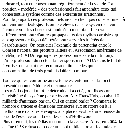
industriel, tout en consommant régulièrement de la viande. La
position « modérée » des professionnels fait apparaître ceux qui
contestent le système comme des extrémistes irrationnels.
Pour la plupart, ces professionnels ne cherchent pas consciemment à
soutenir une idéologie. Ils ont été élevés dans le système et leur
façon de voir les choses est modelée par celui-ci. Il en va
différemment pour d'autres propagateurs des mythes carnistes, qui
eux agissent de façon délibérée pour servir les intérêts de
l'agrobusiness. On peut citer l'exemple du partenariat entre le
Conseil national des produits laitiers et l'Association américaine de
diététique (l'ADA regroupe les professionnels de la nutrition).
L'interprofession du secteur laitier sponsorise l'ADA dans le but de
favoriser de sa part des recommandations telles que la
consommation de trois produits laitiers par jour.
Tout ce qui est conforme au système est entériné par la loi et
présenté comme éthique et raisonnable.
Les médias jouent un rôle déterminant à cet égard. Ils assurent
l'invisibilité du système par
omission
. Aux Etats-Unis, on abat 10
milliards d'animaux par an. Qui en entend parler ? Comparez le
nombre d'articles et émissions consacrés aux abattoirs ou à la
maltraitance dans les élevages, à la place dévolue à une hausse du
prix de l'essence ou à la vie des stars d'Hollywood.
Plus rarement, les médias recourent à la
censure
. Ainsi, en 2004, la
chaîne CBS refusa de passer un spot publicitaire anti-viande de