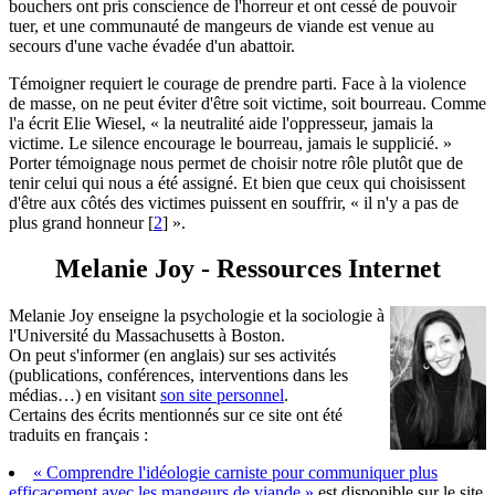
bouchers ont pris conscience de l'horreur et ont cessé de pouvoir
tuer, et une communauté de mangeurs de viande est venue au
secours d'une vache évadée d'un abattoir.
Témoigner requiert le courage de prendre parti. Face à la violence
de masse, on ne peut éviter d'être soit victime, soit bourreau. Comme
l'a écrit Elie Wiesel, « la neutralité aide l'oppresseur, jamais la
victime. Le silence encourage le bourreau, jamais le supplicié. »
Porter témoignage nous permet de choisir notre rôle plutôt que de
tenir celui qui nous a été assigné. Et bien que ceux qui choisissent
d'être aux côtés des victimes puissent en souffrir, « il n'y a pas de
plus grand honneur
[
2
]
».
Melanie Joy - Ressources Internet
Melanie Joy enseigne la psychologie et la sociologie à
l'Université du Massachusetts à Boston.
On peut s'informer (en anglais) sur ses activités
(publications, conférences, interventions dans les
médias…) en visitant
son site personnel
.
Certains des écrits mentionnés sur ce site ont été
traduits en français :
« Comprendre l'idéologie carniste pour communiquer plus
efficacement avec les mangeurs de viande »
est disponible sur le site