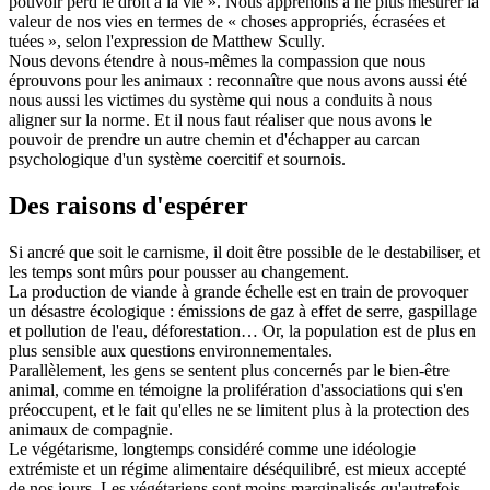
pouvoir perd le droit à la vie ». Nous apprenons à ne plus mesurer la
valeur de nos vies en termes de « choses appropriés, écrasées et
tuées », selon l'expression de Matthew Scully.
Nous devons étendre à nous-mêmes la compassion que nous
éprouvons pour les animaux : reconnaître que nous avons aussi été
nous aussi les victimes du système qui nous a conduits à nous
aligner sur la norme. Et il nous faut réaliser que nous avons le
pouvoir de prendre un autre chemin et d'échapper au carcan
psychologique d'un système coercitif et sournois.
Des raisons d'espérer
Si ancré que soit le carnisme, il doit être possible de le destabiliser, et
les temps sont mûrs pour pousser au changement.
La production de viande à grande échelle est en train de provoquer
un désastre écologique : émissions de gaz à effet de serre, gaspillage
et pollution de l'eau, déforestation… Or, la population est de plus en
plus sensible aux questions environnementales.
Parallèlement, les gens se sentent plus concernés par le bien-être
animal, comme en témoigne la prolifération d'associations qui s'en
préoccupent, et le fait qu'elles ne se limitent plus à la protection des
animaux de compagnie.
Le végétarisme, longtemps considéré comme une idéologie
extrémiste et un régime alimentaire déséquilibré, est mieux accepté
de nos jours. Les végétariens sont moins marginalisés qu'autrefois.