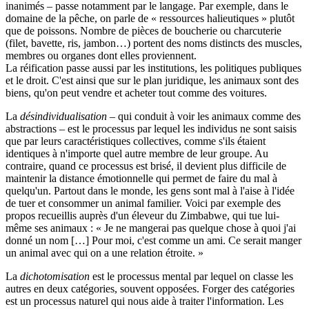
inanimés – passe notamment par le langage. Par exemple, dans le
domaine de la pêche, on parle de « ressources halieutiques » plutôt
que de poissons. Nombre de pièces de boucherie ou charcuterie
(filet, bavette, ris, jambon…) portent des noms distincts des muscles,
membres ou organes dont elles proviennent.
La réification passe aussi par les institutions, les politiques publiques
et le droit. C'est ainsi que sur le plan juridique, les animaux sont des
biens, qu'on peut vendre et acheter tout comme des voitures.
La
désindividualisation
– qui conduit à voir les animaux comme des
abstractions – est le processus par lequel les individus ne sont saisis
que par leurs caractéristiques collectives, comme s'ils étaient
identiques à n'importe quel autre membre de leur groupe. Au
contraire, quand ce processus est brisé, il devient plus difficile de
maintenir la distance émotionnelle qui permet de faire du mal à
quelqu'un. Partout dans le monde, les gens sont mal à l'aise à l'idée
de tuer et consommer un animal familier. Voici par exemple des
propos recueillis auprès d'un éleveur du Zimbabwe, qui tue lui-
même ses animaux : « Je ne mangerai pas quelque chose à quoi j'ai
donné un nom […] Pour moi, c'est comme un ami. Ce serait manger
un animal avec qui on a une relation étroite. »
La
dichotomisation
est le processus mental par lequel on classe les
autres en deux catégories, souvent opposées. Forger des catégories
est un processus naturel qui nous aide à traiter l'information. Les