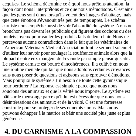
acquises. Le schéma détermine ce à quoi nous prêtons attention, la
façon dont nous l'interprétons et ce que nous mémorisons. C'est ainsi
que les gens sont émus lorsqu'ils voient des images d'abattage, mais
que cette émotion s'évanouit très peu de temps après. Le schéma
carniste nous empêche aussi de voir l'absurdité du système. Nous ne
bronchons pas devant les publicités qui figurent des cochons ou des
poulets joyeux pour vanter les produits faits de leur chair. Nous ne
percevons aucune contradiction dans le fait que les vétérinaires de
l'American Veterinary Medical Association font le serment solennel
d'utiliser leur savoir pour soulager la souffrance animale alors que la
plupart d'entre eux mangent de la viande par simple plaisir gustatif.
Le système carniste est bourré d'incohérences. Il a cultivé en nous
une routine mentale qui fait que nous adoptons certaines croyances
sans nous poser de questions et agissons sans éprouver d'émotions.
Mais pourquoi le système a-t-il besoin de toute cette gymnastique
pour perdurer ? La réponse est simple : parce que nous nous
soucions des animaux et que la vérité nous importe. Le système est
bâti sur le mensonge parce qu'il lui est nécessaire que nous nous
désintéressions des animaux et de la vérité. C'est une forteresse
construite pour se protéger de ses ennemis : nous. Mais nous
pouvons échapper à la matrice et bâtir une société plus juste et plus
généreuse.
4. DU CARNISME A LA COMPASSION