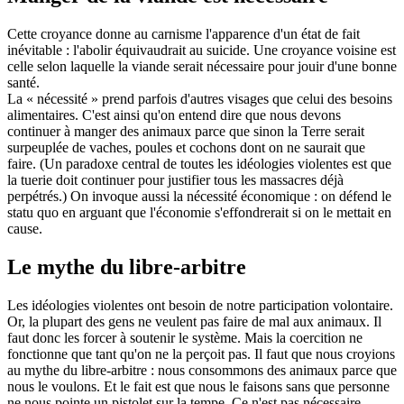
Cette croyance donne au carnisme l'apparence d'un état de fait
inévitable : l'abolir équivaudrait au suicide. Une croyance voisine est
celle selon laquelle la viande serait nécessaire pour jouir d'une bonne
santé.
La « nécessité » prend parfois d'autres visages que celui des besoins
alimentaires. C'est ainsi qu'on entend dire que nous devons
continuer à manger des animaux parce que sinon la Terre serait
surpeuplée de vaches, poules et cochons dont on ne saurait que
faire. (Un paradoxe central de toutes les idéologies violentes est que
la tuerie doit continuer pour justifier tous les massacres déjà
perpétrés.) On invoque aussi la nécessité économique : on défend le
statu quo en arguant que l'économie s'effondrerait si on le mettait en
cause.
Le mythe du libre-arbitre
Les idéologies violentes ont besoin de notre participation volontaire.
Or, la plupart des gens ne veulent pas faire de mal aux animaux. Il
faut donc les forcer à soutenir le système. Mais la coercition ne
fonctionne que tant qu'on ne la perçoit pas. Il faut que nous croyions
au mythe du libre-arbitre : nous consommons des animaux parce que
nous le voulons. Et le fait est que nous le faisons sans que personne
ne nous pointe un pistolet sur la tempe. Ce n'est pas nécessaire.