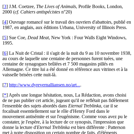
[
3
]
J.M. Coetzee,
The Lives of Animals
, Profile Books, London,
2000 (
cf.
Cahiers antispécistes
n°20)
[
4
]
Ouvrage romancé sur le travail des ouvriers d'abattoirs, publié en
1987, en anglais, aux éditions Urbana, University of Illinois Press.
[
5
]
Sue Coe,
Dead Meat
, New York : Four Walls Eight Windows,
1995.
[
6
]
La Nuit de Cristal : il s'agit de la nuit du 9 au 10 novembre 1938,
au cours de laquelle une centaine de personnes furent tuées, une
centaine de synagogues brûlées et 7 500 magasins pillés en
Allemagne. Ce titre lui a été donné en référence aux vitrines et à la
vaisselle brisées cette nuit-là.
[
7
]
http://www.dyrevernalliansen.no/art...
.
[
*
]
Après une longue hésitation, nous, La Rédaction, avons choisi
de ne pas publier cet article, jugeant qu'il ne reflétait pas fidèlement
l'ensemble des sujets abordés dans
Eternal Treblinka
, car il se
focalisait essentiellement sur le rôle d'Henry Ford dans le
mouvement antisémite et sur l'eugénisme. Comme vous avez pu le
constater, je l'espère, à la lecture de ce synopsis, l'impression que
donne la lecture d'
Eternal Treblinka
est bien différente : Patterson
met à notre disposition un certain nombre de faits, d'éléments