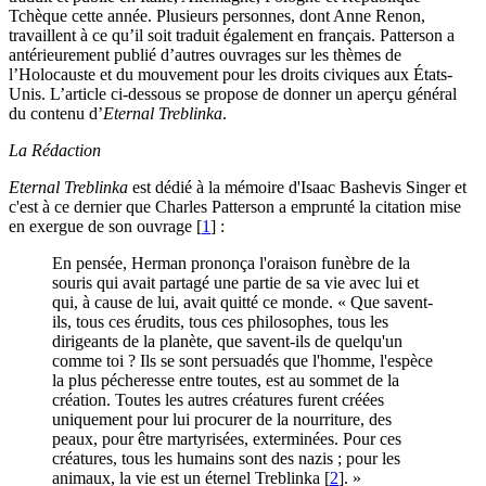
Tchèque cette année. Plusieurs personnes, dont Anne Renon,
travaillent à ce qu’il soit traduit également en français. Patterson a
antérieurement publié d’autres ouvrages sur les thèmes de
l’Holocauste et du mouvement pour les droits civiques aux États-
Unis. L’article ci-dessous se propose de donner un aperçu général
du contenu d’
Eternal Treblinka
.
La Rédaction
Eternal Treblinka
est dédié à la mémoire d'Isaac Bashevis Singer et
c'est à ce dernier que Charles Patterson a emprunté la citation mise
en exergue de son ouvrage
[
1
]
:
En pensée, Herman prononça l'oraison funèbre de la
souris qui avait partagé une partie de sa vie avec lui et
qui, à cause de lui, avait quitté ce monde. « Que savent-
ils, tous ces érudits, tous ces philosophes, tous les
dirigeants de la planète, que savent-ils de quelqu'un
comme toi ? Ils se sont persuadés que l'homme, l'espèce
la plus pécheresse entre toutes, est au sommet de la
création. Toutes les autres créatures furent créées
uniquement pour lui procurer de la nourriture, des
peaux, pour être martyrisées, exterminées. Pour ces
créatures, tous les humains sont des nazis ; pour les
animaux, la vie est un éternel Treblinka
[
2
]
. »