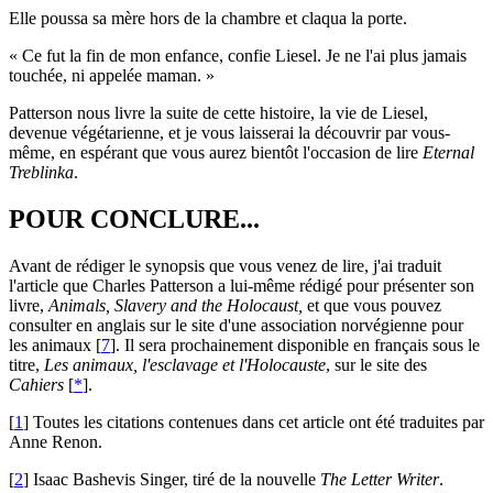
Elle poussa sa mère hors de la chambre et claqua la porte.
« Ce fut la fin de mon enfance, confie Liesel. Je ne l'ai plus jamais
touchée, ni appelée maman. »
Patterson nous livre la suite de cette histoire, la vie de Liesel,
devenue végétarienne, et je vous laisserai la découvrir par vous-
même, en espérant que vous aurez bientôt l'occasion de lire
Eternal
Treblinka
.
POUR CONCLURE...
Avant de rédiger le synopsis que vous venez de lire, j'ai traduit
l'article que Charles Patterson a lui-même rédigé pour présenter son
livre,
Animals, Slavery and the Holocaust,
et que vous pouvez
consulter en anglais sur le site d'une association norvégienne pour
les animaux
[
7
]
. Il sera prochainement disponible en français sous le
titre,
Les animaux, l'esclavage et l'Holocauste
, sur le site des
Cahiers
[
*
]
.
[
1
]
Toutes les citations contenues dans cet article ont été traduites par
Anne Renon.
[
2
]
Isaac Bashevis Singer, tiré de la nouvelle
The Letter Writer
.