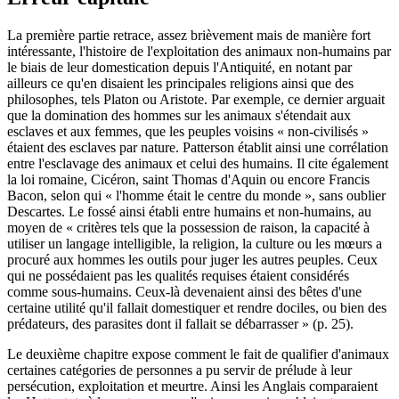
La première partie retrace, assez brièvement mais de manière fort
intéressante, l'histoire de l'exploitation des animaux non-humains par
le biais de leur domestication depuis l'Antiquité, en notant par
ailleurs ce qu'en disaient les principales religions ainsi que des
philosophes, tels Platon ou Aristote. Par exemple, ce dernier arguait
que la domination des hommes sur les animaux s'étendait aux
esclaves et aux femmes, que les peuples voisins « non-civilisés »
étaient des esclaves par nature. Patterson établit ainsi une corrélation
entre l'esclavage des animaux et celui des humains. Il cite également
la loi romaine, Cicéron, saint Thomas d'Aquin ou encore Francis
Bacon, selon qui « l'homme était le centre du monde », sans oublier
Descartes. Le fossé ainsi établi entre humains et non-humains, au
moyen de « critères tels que la possession de raison, la capacité à
utiliser un langage intelligible, la religion, la culture ou les mœurs a
procuré aux hommes les outils pour juger les autres peuples. Ceux
qui ne possédaient pas les qualités requises étaient considérés
comme sous-humains. Ceux-là devenaient ainsi des bêtes d'une
certaine utilité qu'il fallait domestiquer et rendre dociles, ou bien des
prédateurs, des parasites dont il fallait se débarrasser » (p. 25).
Le deuxième chapitre expose comment le fait de qualifier d'animaux
certaines catégories de personnes a pu servir de prélude à leur
persécution, exploitation et meurtre. Ainsi les Anglais comparaient