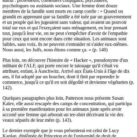
autrui : professeurs, conseillers conjugaux, psychiatres,
psychologues ou assistants sociaux. Une femme dont douze
membres de la famille sont morts en camp confie : « Quand on
grandit en apprenant que sa famille a été tuée par un gouvernement
et un peuple qui les jugeaient sans valeur, qui avaient un pouvoir
total sur eux et qui l'exerçaient sans ménagement, en leur prenant
tout, jusqu'à leur vie, on ne peut s'empêcher d'avoir de l'empathie
pour ceux qui sont encore dans cette situation. Les animaux sont
faibles, sans voix, ils ne peuvent s'entraider ni s'aider eux-mêmes.
Nous aussi, les Juifs, nous étions comme ça. » (p. 140)
Plus loin, on découvre l'histoire de « Hacker », pseudonyme d'un
militant de l'ALF, qui porte encore le tatouage qu'il s'était vu
attribuer, enfant, à Auschwitz. Arrivé aux États-Unis à l'âge de dix
ans, il fut adopté par un boucher, dont il finit par reprendre le
commerce, jusqu'à ce qu'il en soit dégoûté et devienne végétarien (p.
142).
Quelques paragraphes plus loin, Patterson nous présente Susan
Kalev, elle aussi rescapée des camps de concentration, qui participa
à sa première manifestation pour les animaux juste après avoir
accosté une femme qui arborait un tee-shirt décrivant la vie des
veaux séparés de leur mère (p. 143).
Le dernier exemple que je vous présenterai est celui de Lucy
Kaplan, diplômée de Princeton et de l'université de droit de