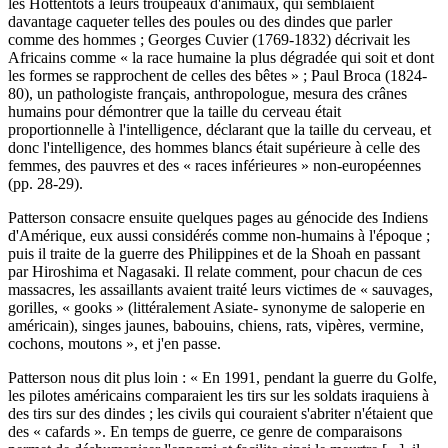
les Hottentots à leurs troupeaux d'animaux, qui semblaient
davantage caqueter telles des poules ou des dindes que parler
comme des hommes ; Georges Cuvier (1769-1832) décrivait les
Africains comme « la race humaine la plus dégradée qui soit et dont
les formes se rapprochent de celles des bêtes » ; Paul Broca (1824-
80), un pathologiste français, anthropologue, mesura des crânes
humains pour démontrer que la taille du cerveau était
proportionnelle à l'intelligence, déclarant que la taille du cerveau, et
donc l'intelligence, des hommes blancs était supérieure à celle des
femmes, des pauvres et des « races inférieures » non-européennes
(pp. 28-29).
Patterson consacre ensuite quelques pages au génocide des Indiens
d'Amérique, eux aussi considérés comme non-humains à l'époque ;
puis il traite de la guerre des Philippines et de la Shoah en passant
par Hiroshima et Nagasaki. Il relate comment, pour chacun de ces
massacres, les assaillants avaient traité leurs victimes de « sauvages,
gorilles, « gooks » (littéralement Asiate- synonyme de saloperie en
américain), singes jaunes, babouins, chiens, rats, vipères, vermine,
cochons, moutons », et j'en passe.
Patterson nous dit plus loin : « En 1991, pendant la guerre du Golfe,
les pilotes américains comparaient les tirs sur les soldats iraquiens à
des tirs sur des dindes ; les civils qui couraient s'abriter n'étaient que
des « cafards ». En temps de guerre, ce genre de comparaisons