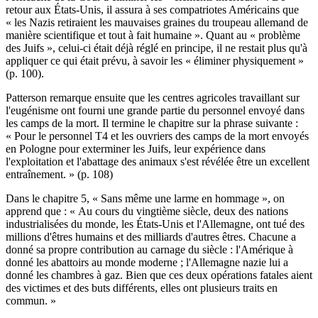
retour aux États-Unis, il assura à ses compatriotes Américains que
« les Nazis retiraient les mauvaises graines du troupeau allemand de
manière scientifique et tout à fait humaine ». Quant au « problème
des Juifs », celui-ci était déjà réglé en principe, il ne restait plus qu'à
appliquer ce qui était prévu, à savoir les « éliminer physiquement »
(p. 100).
Patterson remarque ensuite que les centres agricoles travaillant sur
l'eugénisme ont fourni une grande partie du personnel envoyé dans
les camps de la mort. Il termine le chapitre sur la phrase suivante :
« Pour le personnel T4 et les ouvriers des camps de la mort envoyés
en Pologne pour exterminer les Juifs, leur expérience dans
l'exploitation et l'abattage des animaux s'est révélée être un excellent
entraînement. » (p. 108)
Dans le chapitre 5, « Sans même une larme en hommage », on
apprend que : « Au cours du vingtième siècle, deux des nations
industrialisées du monde, les États-Unis et l'Allemagne, ont tué des
millions d'êtres humains et des milliards d'autres êtres. Chacune a
donné sa propre contribution au carnage du siècle : l'Amérique à
donné les abattoirs au monde moderne ; l'Allemagne nazie lui a
donné les chambres à gaz. Bien que ces deux opérations fatales aient
des victimes et des buts différents, elles ont plusieurs traits en
commun. »