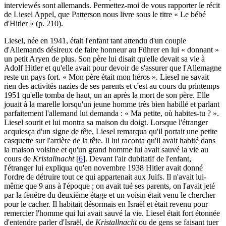
interviewés sont allemands. Permettez-moi de vous rapporter le récit
de Liesel Appel, que Patterson nous livre sous le titre « Le bébé
d'Hitler » (p. 210).
Liesel, née en 1941, était l'enfant tant attendu d'un couple
d'Allemands désireux de faire honneur au Führer en lui « donnant »
un petit Aryen de plus. Son père lui disait qu'elle devait sa vie à
Adolf Hitler et qu'elle avait pour devoir de s'assurer que l'Allemagne
reste un pays fort. « Mon père était mon héros ». Liesel ne savait
rien des activités nazies de ses parents et c'est au cours du printemps
1951 qu'elle tomba de haut, un an après la mort de son père. Elle
jouait à la marelle lorsqu'un jeune homme très bien habillé et parlant
parfaitement l'allemand lui demanda : « Ma petite, où habites-tu ? ».
Liesel sourit et lui montra sa maison du doigt. Lorsque l'étranger
acquiesça d'un signe de tête, Liesel remarqua qu'il portait une petite
casquette sur l'arrière de la tête. Il lui raconta qu'il avait habité dans
la maison voisine et qu'un grand homme lui avait sauvé la vie au
cours de
Kristallnacht
[
6
]
. Devant l'air dubitatif de l'enfant,
l'étranger lui expliqua qu'en novembre 1938 Hitler avait donné
l'ordre de détruire tout ce qui appartenait aux Juifs. Il n'avait lui-
même que 9 ans à l'époque ; on avait tué ses parents, on l'avait jeté
par la fenêtre du deuxième étage et un voisin était venu le chercher
pour le cacher. Il habitait désormais en Israël et était revenu pour
remercier l'homme qui lui avait sauvé la vie. Liesel était fort étonnée
d'entendre parler d'Israël, de
Kristallnacht
ou de gens se faisant tuer