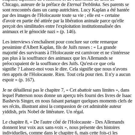
Chicago, auteure de la préface de
Eternal Treblinka
. Ses parents se
sont rencontrés dans un camp autrichien. Lucy Kaplan a été hantée
par des images de l'Holocauste toute sa vie ; elle est « certaine
d'avoir en partie été attirée par la libération animale parce qu'elle
perçoit des similitudes entre l'exploitation institutionnalisée des
animaux et le génocide nazi » (p. 146).
Les interviews s'enchaînent pour conclure sur cette remarque
pessimiste d'Albert Kaplan, fils de Juifs russes : « La grande
majorité des survivants à l'Holocauste est carnivore et ne s'intéresse
pas plus à la souffrance des animaux que les Allemands se
préoccupaient de la souffrance des Juifs. Qu'est-ce que cela
signifie ? Laissez-moi vous le dire. Cela signifie que nous n'avons
rien appris de l'Holocauste. Rien. Tout cela pour rien. Il n'y a aucun
espoir » (p. 167).
Je ne détaillerai pas le chapitre 7, « Cet abattoir sans limites », dans
lequel Patterson nous donne un aperçu très fourni des livres de Isaac
Bashevis Singer, en nous faisant partager quelques moments clefs de
ses récits, illustrant ainsi la compassion de cet admirable auteur
yiddish, prix Nobel de littérature. Un régal.
Le chapitre 8, « De l'autre côté de l'Holocauste - Des Allemands
donnent leur voix aux sans-voix », nous présente des histoires
individuelles, comme dans le chapitre 6, mais cette fois-ci les