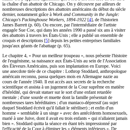
la chaîne d'un abattoir de Chicago. On y découvre par ailleurs de
nombreuses descriptions des abattoirs américains du début du siècle
dernier, notamment grâce à
Work and Community in the Jungle:
Chicago's Packinghouse Workers, 1894-1922
[
4
]
, de l'historien
James Barrett (p. 60). Ou encore, par l'intermédiaire de l'artiste
engagée Sue Coe, qui dans les années 1990 a passé six ans à visiter
des abattoirs à travers les États-Unis ; elle a publié un ensemble de
croquis et descriptions
[
5
]
depuis les petites entreprises familiales
jusqu'aux géants de l'abattage (p. 65).
Le chapitre 4, « Pour un meilleur troupeau », nous présente l'histoire
de l'eugénisme, sa naissance aux États-Unis au sein de l'Association
des Éleveurs Américains, puis son implantation en Europe. Voici
une anecdote tirée de ce chapitre : Lothrop Stoddard, anthropologue
américain reconnu, passa quelques mois en Allemagne nazie au
cours de l'année 1940. Il eut accès aux secrets de la recherche
scientifique et assista à un jugement de la Cour suprême en matière
d'hérédité, qui devait statuer sur le sort d'une enfant retardée
mentale ; d'une sourde et muette dont la famille présentait de
nombreuses tares héréditaires ; d'un maniaco-dépressif (au sujet
duquel Stoddard écrivit qu'il fallait le stériliser) ; et enfin d'un
homme « semblable à un singe » avec des antécédents homosexuels,
marié à une Juive, dont il avait eu trois enfants « qui n'allaient jamais
bien ». Stoddard quitta la séance en étant très impressionné par
l'efficacité de la Cour à éliminer les « éléments inférieurs ». De