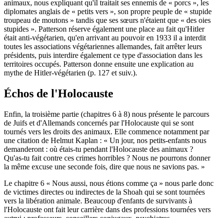
animaux, nous expliquant qu'il traitait ses ennemis de « porcs », les
diplomates anglais de « petits vers », son propre peuple de « stupide
troupeau de moutons » tandis que ses sœurs n'étaient que « des oies
stupides ». Patterson réserve également une place au fait qu'Hitler
était anti-végétarien, qu'en arrivant au pouvoir en 1933 il a interdit
toutes les associations végétariennes allemandes, fait arrêter leurs
présidents, puis interdire également ce type d'association dans les
territoires occupés. Patterson donne ensuite une explication au
mythe de Hitler-végétarien (p. 127 et suiv.).
Échos de l'Holocauste
Enfin, la troisième partie (chapitres 6 à 8) nous présente le parcours
de Juifs et d'Allemands concernés par l'Holocauste qui se sont
tournés vers les droits des animaux. Elle commence notamment par
une citation de Helmut Kaplan : « Un jour, nos petits-enfants nous
demanderont : où étais-tu pendant l'Holocauste des animaux ?
Qu'as-tu fait contre ces crimes horribles ? Nous ne pourrons donner
la même excuse une seconde fois, dire que nous ne savions pas. »
Le chapitre 6 « Nous aussi, nous étions comme ça » nous parle donc
de victimes directes ou indirectes de la Shoah qui se sont tournées
vers la libération animale. Beaucoup d'enfants de survivants à
l'Holocauste ont fait leur carrière dans des professions tournées vers