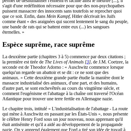
permet de déshumaniser l'ennemi et facilite ainsi le meurtre [...], il
s'agit d'une redéfinition nécessaire pour que des non-psychopathes
puissent massacrer des innocents sans toutefois se reprocher quoi
que ce soit. Enfin, dans
Mein Kampf
, Hitler décrivait les Juifs
comme étant « des araignées qui sucent lentement le sang du peuple,
une bande de rats qui se battent entre eux (...) les sangsues
éternelles. »
Espèce suprême, race suprême
La deuxième partie (chapitres 3 à 5) commence par deux citations ;
la première est tirée de
The Lives of Animals
[
3
]
, de J.M. Coetzee, la
seconde est de Theodor Adorno : « Auschwitz commence lorsque
quelqu'un regarde un abattoir et se dit : ce ne sont que des
animaux. » Cette deuxième grande partie étudie la manière dont le
massacre industrialisé des animaux, d'une part, et des humains,
d'autre part, se sont enchevêtrés au cours du vingtième siècle, et
comment l'eugénisme et l'abattage à la chaîne ont traversé l'Océan
Atlantique pour trouver une terre fertile en Allemagne nazie.
Le chapitre trois, intitulé « L'industrialisation de l'abattage - La route
qui mène à Auschwitz en passant par les États-Unis », nous présente
le célèbre Henry Ford sous un jour nouveau, nous apprenant qu'il
était antisémite et qu'il a aidé au développement de la propagande
nazie. On y apprend également que Ford a tiré son idée de travail à