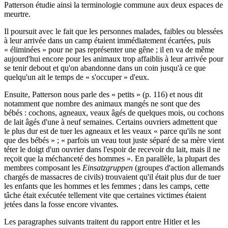
Patterson étudie ainsi la terminologie commune aux deux espaces de
meurtre.
Il poursuit avec le fait que les personnes malades, faibles ou blessées
à leur arrivée dans un camp étaient immédiatement écartées, puis
« éliminées » pour ne pas représenter une gêne ; il en va de même
aujourd'hui encore pour les animaux trop affaiblis à leur arrivée pour
se tenir debout et qu'on abandonne dans un coin jusqu'à ce que
quelqu'un ait le temps de « s'occuper » d'eux.
Ensuite, Patterson nous parle des « petits » (p. 116) et nous dit
notamment que nombre des animaux mangés ne sont que des
bébés : cochons, agneaux, veaux âgés de quelques mois, ou cochons
de lait âgés d'une à neuf semaines. Certains ouvriers admettent que
le plus dur est de tuer les agneaux et les veaux « parce qu'ils ne sont
que des bébés » ; « parfois un veau tout juste séparé de sa mère vient
téter le doigt d'un ouvrier dans l'espoir de recevoir du lait, mais il ne
reçoit que la méchanceté des hommes ». En parallèle, la plupart des
membres composant les
Einsatzgruppen
(groupes d'action allemands
chargés de massacres de civils) trouvaient qu'il était plus dur de tuer
les enfants que les hommes et les femmes ; dans les camps, cette
tâche était exécutée tellement vite que certaines victimes étaient
jetées dans la fosse encore vivantes.
Les paragraphes suivants traitent du rapport entre Hitler et les