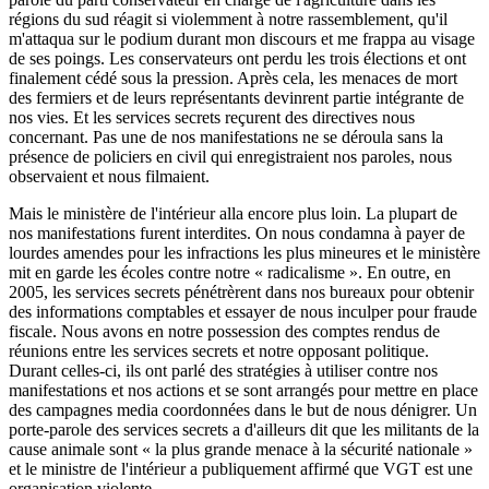
régions du sud réagit si violemment à notre rassemblement, qu'il
m'attaqua sur le podium durant mon discours et me frappa au visage
de ses poings. Les conservateurs ont perdu les trois élections et ont
finalement cédé sous la pression. Après cela, les menaces de mort
des fermiers et de leurs représentants devinrent partie intégrante de
nos vies. Et les services secrets reçurent des directives nous
concernant. Pas une de nos manifestations ne se déroula sans la
présence de policiers en civil qui enregistraient nos paroles, nous
observaient et nous filmaient.
Mais le ministère de l'intérieur alla encore plus loin. La plupart de
nos manifestations furent interdites. On nous condamna à payer de
lourdes amendes pour les infractions les plus mineures et le ministère
mit en garde les écoles contre notre « radicalisme ». En outre, en
2005, les services secrets pénétrèrent dans nos bureaux pour obtenir
des informations comptables et essayer de nous inculper pour fraude
fiscale. Nous avons en notre possession des comptes rendus de
réunions entre les services secrets et notre opposant politique.
Durant celles-ci, ils ont parlé des stratégies à utiliser contre nos
manifestations et nos actions et se sont arrangés pour mettre en place
des campagnes media coordonnées dans le but de nous dénigrer. Un
porte-parole des services secrets a d'ailleurs dit que les militants de la
cause animale sont « la plus grande menace à la sécurité nationale »
et le ministre de l'intérieur a publiquement affirmé que VGT est une
organisation violente.