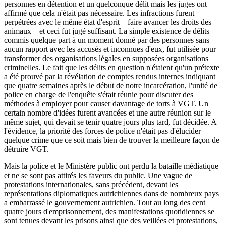
personnes en détention et un quelconque délit mais les juges ont
affirmé que cela n'était pas nécessaire. Les infractions furent
perpétrées avec le même état d'esprit – faire avancer les droits des
animaux – et ceci fut jugé suffisant. La simple existence de délits
commis quelque part à un moment donné par des personnes sans
aucun rapport avec les accusés et inconnues d'eux, fut utilisée pour
transformer des organisations légales en supposées organisations
criminelles. Le fait que les délits en question n'étaient qu'un prétexte
a été prouvé par la révélation de comptes rendus internes indiquant
que quatre semaines après le début de notre incarcération, l'unité de
police en charge de l'enquête s'était réunie pour discuter des
méthodes à employer pour causer davantage de torts à VGT. Un
certain nombre d'idées furent avancées et une autre réunion sur le
même sujet, qui devait se tenir quatre jours plus tard, fut décidée. A
l'évidence, la priorité des forces de police n'était pas d'élucider
quelque crime que ce soit mais bien de trouver la meilleure façon de
détruire VGT.
Mais la police et le Ministère public ont perdu la bataille médiatique
et ne se sont pas attirés les faveurs du public. Une vague de
protestations internationales, sans précédent, devant les
représentations diplomatiques autrichiennes dans de nombreux pays
a embarrassé le gouvernement autrichien. Tout au long des cent
quatre jours d'emprisonnement, des manifestations quotidiennes se
sont tenues devant les prisons ainsi que des veillées et protestations,