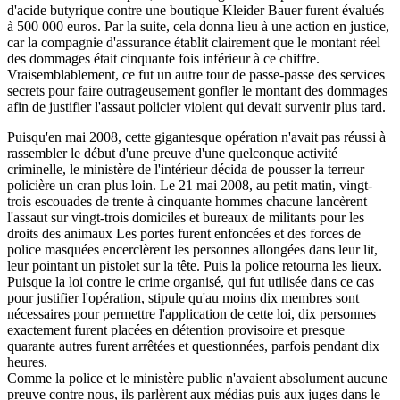
d'acide butyrique contre une boutique Kleider Bauer furent évalués
à 500 000 euros. Par la suite, cela donna lieu à une action en justice,
car la compagnie d'assurance établit clairement que le montant réel
des dommages était cinquante fois inférieur à ce chiffre.
Vraisemblablement, ce fut un autre tour de passe-passe des services
secrets pour faire outrageusement gonfler le montant des dommages
afin de justifier l'assaut policier violent qui devait survenir plus tard.
Puisqu'en mai 2008, cette gigantesque opération n'avait pas réussi à
rassembler le début d'une preuve d'une quelconque activité
criminelle, le ministère de l'intérieur décida de pousser la terreur
policière un cran plus loin. Le 21 mai 2008, au petit matin, vingt-
trois escouades de trente à cinquante hommes chacune lancèrent
l'assaut sur vingt-trois domiciles et bureaux de militants pour les
droits des animaux Les portes furent enfoncées et des forces de
police masquées encerclèrent les personnes allongées dans leur lit,
leur pointant un pistolet sur la tête. Puis la police retourna les lieux.
Puisque la loi contre le crime organisé, qui fut utilisée dans ce cas
pour justifier l'opération, stipule qu'au moins dix membres sont
nécessaires pour permettre l'application de cette loi, dix personnes
exactement furent placées en détention provisoire et presque
quarante autres furent arrêtées et questionnées, parfois pendant dix
heures.
Comme la police et le ministère public n'avaient absolument aucune
preuve contre nous, ils parlèrent aux médias puis aux juges dans le