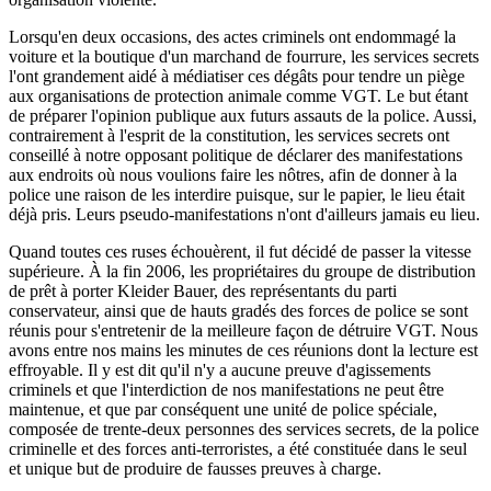
Lorsqu'en deux occasions, des actes criminels ont endommagé la
voiture et la boutique d'un marchand de fourrure, les services secrets
l'ont grandement aidé à médiatiser ces dégâts pour tendre un piège
aux organisations de protection animale comme VGT. Le but étant
de préparer l'opinion publique aux futurs assauts de la police. Aussi,
contrairement à l'esprit de la constitution, les services secrets ont
conseillé à notre opposant politique de déclarer des manifestations
aux endroits où nous voulions faire les nôtres, afin de donner à la
police une raison de les interdire puisque, sur le papier, le lieu était
déjà pris. Leurs pseudo-manifestations n'ont d'ailleurs jamais eu lieu.
Quand toutes ces ruses échouèrent, il fut décidé de passer la vitesse
supérieure. À la fin 2006, les propriétaires du groupe de distribution
de prêt à porter Kleider Bauer, des représentants du parti
conservateur, ainsi que de hauts gradés des forces de police se sont
réunis pour s'entretenir de la meilleure façon de détruire VGT. Nous
avons entre nos mains les minutes de ces réunions dont la lecture est
effroyable. Il y est dit qu'il n'y a aucune preuve d'agissements
criminels et que l'interdiction de nos manifestations ne peut être
maintenue, et que par conséquent une unité de police spéciale,
composée de trente-deux personnes des services secrets, de la police
criminelle et des forces anti-terroristes, a été constituée dans le seul
et unique but de produire de fausses preuves à charge.