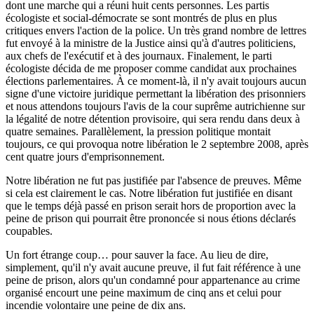
dont une marche qui a réuni huit cents personnes. Les partis
écologiste et social-démocrate se sont montrés de plus en plus
critiques envers l'action de la police. Un très grand nombre de lettres
fut envoyé à la ministre de la Justice ainsi qu'à d'autres politiciens,
aux chefs de l'exécutif et à des journaux. Finalement, le parti
écologiste décida de me proposer comme candidat aux prochaines
élections parlementaires. À ce moment-là, il n'y avait toujours aucun
signe d'une victoire juridique permettant la libération des prisonniers
et nous attendons toujours l'avis de la cour suprême autrichienne sur
la légalité de notre détention provisoire, qui sera rendu dans deux à
quatre semaines. Parallèlement, la pression politique montait
toujours, ce qui provoqua notre libération le 2 septembre 2008, après
cent quatre jours d'emprisonnement.
Notre libération ne fut pas justifiée par l'absence de preuves. Même
si cela est clairement le cas. Notre libération fut justifiée en disant
que le temps déjà passé en prison serait hors de proportion avec la
peine de prison qui pourrait être prononcée si nous étions déclarés
coupables.
Un fort étrange coup… pour sauver la face. Au lieu de dire,
simplement, qu'il n'y avait aucune preuve, il fut fait référence à une
peine de prison, alors qu'un condamné pour appartenance au crime
organisé encourt une peine maximum de cinq ans et celui pour
incendie volontaire une peine de dix ans.