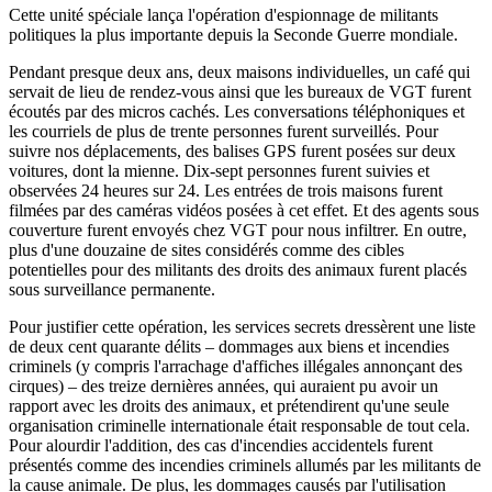
Cette unité spéciale lança l'opération d'espionnage de militants
politiques la plus importante depuis la Seconde Guerre mondiale.
Pendant presque deux ans, deux maisons individuelles, un café qui
servait de lieu de rendez-vous ainsi que les bureaux de VGT furent
écoutés par des micros cachés. Les conversations téléphoniques et
les courriels de plus de trente personnes furent surveillés. Pour
suivre nos déplacements, des balises GPS furent posées sur deux
voitures, dont la mienne. Dix-sept personnes furent suivies et
observées 24 heures sur 24. Les entrées de trois maisons furent
filmées par des caméras vidéos posées à cet effet. Et des agents sous
couverture furent envoyés chez VGT pour nous infiltrer. En outre,
plus d'une douzaine de sites considérés comme des cibles
potentielles pour des militants des droits des animaux furent placés
sous surveillance permanente.
Pour justifier cette opération, les services secrets dressèrent une liste
de deux cent quarante délits – dommages aux biens et incendies
criminels (y compris l'arrachage d'affiches illégales annonçant des
cirques) – des treize dernières années, qui auraient pu avoir un
rapport avec les droits des animaux, et prétendirent qu'une seule
organisation criminelle internationale était responsable de tout cela.
Pour alourdir l'addition, des cas d'incendies accidentels furent
présentés comme des incendies criminels allumés par les militants de
la cause animale. De plus, les dommages causés par l'utilisation