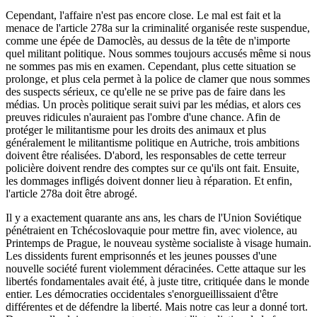
Cependant, l'affaire n'est pas encore close. Le mal est fait et la
menace de l'article 278a sur la criminalité organisée reste suspendue,
comme une épée de Damoclès, au dessus de la tête de n'importe
quel militant politique. Nous sommes toujours accusés même si nous
ne sommes pas mis en examen. Cependant, plus cette situation se
prolonge, et plus cela permet à la police de clamer que nous sommes
des suspects sérieux, ce qu'elle ne se prive pas de faire dans les
médias. Un procès politique serait suivi par les médias, et alors ces
preuves ridicules n'auraient pas l'ombre d'une chance. Afin de
protéger le militantisme pour les droits des animaux et plus
généralement le militantisme politique en Autriche, trois ambitions
doivent être réalisées. D'abord, les responsables de cette terreur
policière doivent rendre des comptes sur ce qu'ils ont fait. Ensuite,
les dommages infligés doivent donner lieu à réparation. Et enfin,
l'article 278a doit être abrogé.
Il y a exactement quarante ans ans, les chars de l'Union Soviétique
pénétraient en Tchécoslovaquie pour mettre fin, avec violence, au
Printemps de Prague, le nouveau système socialiste à visage humain.
Les dissidents furent emprisonnés et les jeunes pousses d'une
nouvelle société furent violemment déracinées. Cette attaque sur les
libertés fondamentales avait été, à juste titre, critiquée dans le monde
entier. Les démocraties occidentales s'enorgueillissaient d'être
différentes et de défendre la liberté. Mais notre cas leur a donné tort.