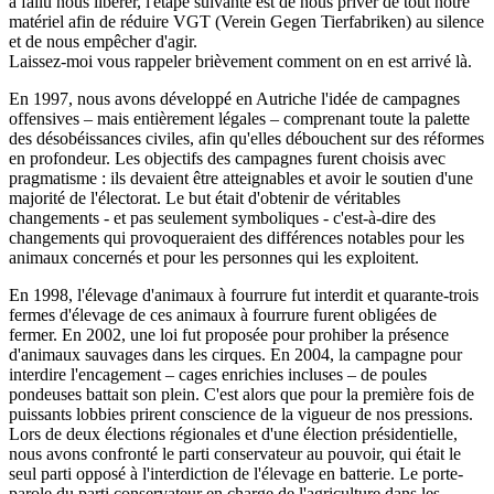
a fallu nous libérer, l'étape suivante est de nous priver de tout notre
matériel afin de réduire VGT (Verein Gegen Tierfabriken) au silence
et de nous empêcher d'agir.
Laissez-moi vous rappeler brièvement comment on en est arrivé là.
En 1997, nous avons développé en Autriche l'idée de campagnes
offensives – mais entièrement légales – comprenant toute la palette
des désobéissances civiles, afin qu'elles débouchent sur des réformes
en profondeur. Les objectifs des campagnes furent choisis avec
pragmatisme : ils devaient être atteignables et avoir le soutien d'une
majorité de l'électorat. Le but était d'obtenir de véritables
changements - et pas seulement symboliques - c'est-à-dire des
changements qui provoqueraient des différences notables pour les
animaux concernés et pour les personnes qui les exploitent.
En 1998, l'élevage d'animaux à fourrure fut interdit et quarante-trois
fermes d'élevage de ces animaux à fourrure furent obligées de
fermer. En 2002, une loi fut proposée pour prohiber la présence
d'animaux sauvages dans les cirques. En 2004, la campagne pour
interdire l'encagement – cages enrichies incluses – de poules
pondeuses battait son plein. C'est alors que pour la première fois de
puissants lobbies prirent conscience de la vigueur de nos pressions.
Lors de deux élections régionales et d'une élection présidentielle,
nous avons confronté le parti conservateur au pouvoir, qui était le
seul parti opposé à l'interdiction de l'élevage en batterie. Le porte-
parole du parti conservateur en charge de l'agriculture dans les