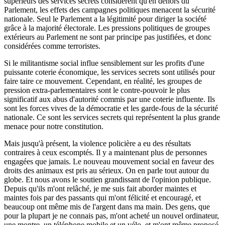
supérieurs des services secrets considèrent qu'en dehors du
Parlement, les effets des campagnes politiques menacent la sécurité
nationale. Seul le Parlement a la légitimité pour diriger la société
grâce à la majorité électorale. Les pressions politiques de groupes
extérieurs au Parlement ne sont par principe pas justifiées, et donc
considérées comme terroristes.
Si le militantisme social influe sensiblement sur les profits d'une
puissante coterie économique, les services secrets sont utilisés pour
faire taire ce mouvement. Cependant, en réalité, les groupes de
pression extra-parlementaires sont le contre-pouvoir le plus
significatif aux abus d'autorité commis par une coterie influente. Ils
sont les forces vives de la démocratie et les garde-fous de la sécurité
nationale. Ce sont les services secrets qui représentent la plus grande
menace pour notre constitution.
Mais jusqu'à présent, la violence policière a eu des résultats
contraires à ceux escomptés. Il y a maintenant plus de personnes
engagées que jamais. Le nouveau mouvement social en faveur des
droits des animaux est pris au sérieux. On en parle tout autour du
globe. Et nous avons le soutien grandissant de l'opinion publique.
Depuis qu'ils m'ont relâché, je me suis fait aborder maintes et
maintes fois par des passants qui m'ont félicité et encouragé, et
beaucoup ont même mis de l'argent dans ma main. Des gens, que
pour la plupart je ne connais pas, m'ont acheté un nouvel ordinateur,
une montre, un téléphone mobile et un vélo, et m'ont même proposé