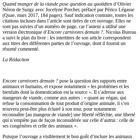
Quand manger de la viande pose question au quotidien
d’Olivier
Néron de Surgy avec Jocelyne Porcher, préfacé par Périco Légasse
(Quae, mars 2017, 184 pages). Sauf indication contraire, toutes les
citations incluses dans l’article sont tirées de cet ouvrage. Elles ne
sont pas suivies d’un numéro de page, car l’auteur a utilisé une
version électronique d’
Encore carnivores demain ?
. Nicolas Bureau
a suivi le plan du livre : les intertitres de son article correspondent
aux titres des différentes parties de l’ouvrage, dont il fournit un
résumé commenté.
La Rédaction
Encore carnivores demain
?
pose la question des rapports entre
animaux et humains, et expose notamment « les problèmes et les
bienfaits dont la domestication est la source ». Il s’adresse aux
mangeurs de viande, comme aux autres : « quant au végan, qui
refuse la consommation de tout produit d’origine animale, il s’en
trouvera peut-être plus éclairé à son tour, pour notamment
reconnaître [au mangeur de viande] une liberté réfléchie, une liberté
qui n’empiète pas de façon inconsidérée sur celle d’autrui : celle de
ses congénères et celle des animaux ».
Puisque l’ouvrage a visiblement le bon goût d’inclure les animaux