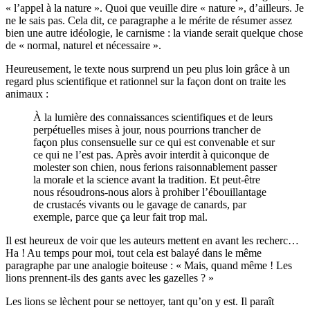
« l’appel à la nature ». Quoi que veuille dire « nature », d’ailleurs. Je
ne le sais pas. Cela dit, ce paragraphe a le mérite de résumer assez
bien une autre idéologie, le carnisme : la viande serait quelque chose
de « normal, naturel et nécessaire ».
Heureusement, le texte nous surprend un peu plus loin grâce à un
regard plus scientifique et rationnel sur la façon dont on traite les
animaux :
À la lumière des connaissances scientifiques et de leurs
perpétuelles mises à jour, nous pourrions trancher de
façon plus consensuelle sur ce qui est convenable et sur
ce qui ne l’est pas. Après avoir interdit à quiconque de
molester son chien, nous ferions raisonnablement passer
la morale et la science avant la tradition. Et peut-être
nous résoudrons-nous alors à prohiber l’ébouillantage
de crustacés vivants ou le gavage de canards, par
exemple, parce que ça leur fait trop mal.
Il est heureux de voir que les auteurs mettent en avant les recherc…
Ha ! Au temps pour moi, tout cela est balayé dans le même
paragraphe par une analogie boiteuse : « Mais, quand même ! Les
lions prennent-ils des gants avec les gazelles ? »
Les lions se lèchent pour se nettoyer, tant qu’on y est. Il paraît