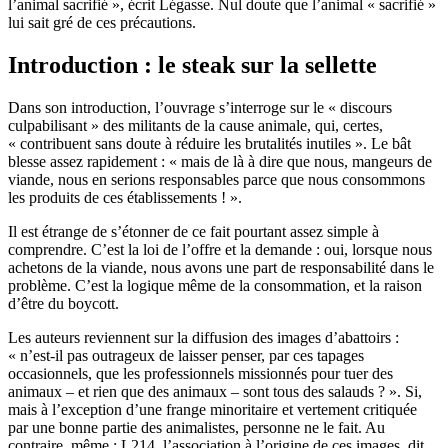
l’animal sacrifié », écrit Légasse. Nul doute que l’animal « sacrifié »
lui sait gré de ces précautions.
Introduction : le steak sur la sellette
Dans son introduction, l’ouvrage s’interroge sur le « discours
culpabilisant » des militants de la cause animale, qui, certes,
« contribuent sans doute à réduire les brutalités inutiles ». Le bât
blesse assez rapidement : « mais de là à dire que nous, mangeurs de
viande, nous en serions responsables parce que nous consommons
les produits de ces établissements ! ».
Il est étrange de s’étonner de ce fait pourtant assez simple à
comprendre. C’est la loi de l’offre et la demande : oui, lorsque nous
achetons de la viande, nous avons une part de responsabilité dans le
problème. C’est la logique même de la consommation, et la raison
d’être du boycott.
Les auteurs reviennent sur la diffusion des images d’abattoirs :
« n’est-il pas outrageux de laisser penser, par ces tapages
occasionnels, que les professionnels missionnés pour tuer des
animaux – et rien que des animaux – sont tous des salauds ? ». Si,
mais à l’exception d’une frange minoritaire et vertement critiquée
par une bonne partie des animalistes, personne ne le fait. Au
contraire, même : L214, l’association à l’origine de ces images, dit