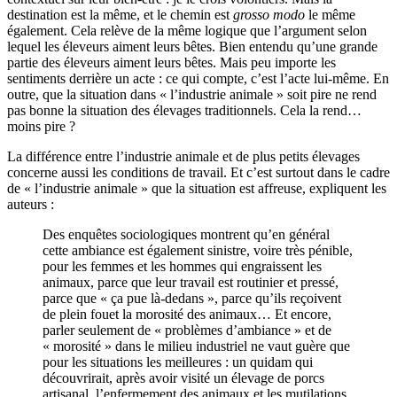
destination est la même, et le chemin est
grosso modo
le même
également. Cela relève de la même logique que l’argument selon
lequel les éleveurs aiment leurs bêtes. Bien entendu qu’une grande
partie des éleveurs aiment leurs bêtes. Mais peu importe les
sentiments derrière un acte : ce qui compte, c’est l’acte lui-même. En
outre, que la situation dans « l’industrie animale » soit pire ne rend
pas bonne la situation des élevages traditionnels. Cela la rend…
moins pire ?
La différence entre l’industrie animale et de plus petits élevages
concerne aussi les conditions de travail. Et c’est surtout dans le cadre
de « l’industrie animale » que la situation est affreuse, expliquent les
auteurs :
Des enquêtes sociologiques montrent qu’en général
cette ambiance est également sinistre, voire très pénible,
pour les femmes et les hommes qui engraissent les
animaux, parce que leur travail est routinier et pressé,
parce que « ça pue là-dedans », parce qu’ils reçoivent
de plein fouet la morosité des animaux… Et encore,
parler seulement de « problèmes d’ambiance » et de
« morosité » dans le milieu industriel ne vaut guère que
pour les situations les meilleures : un quidam qui
découvrirait, après avoir visité un élevage de porcs
artisanal, l’enfermement des animaux et les mutilations