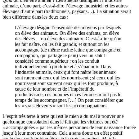
Quid
du bien-être animal ? Les auteurs distinguent l’industrie
animale, d’une part, c’est-à-dire l’élevage industriel, et les autres
élevages d’autre part (traditionnels, paysans…). La situation serait
bien différente dans les deux cas :
L’élevage désigne l’ensemble des moyens par lesquels
on élève des animaux. On élève des enfants, on élève
des élèves… on élève des animaux. C’est-à-dire qu’on
les fait naître, on les fait grandir, et surtout on les
accompagne (de même racine latine que compagnie et
compagnon, qui partage le pain) vers un statut
considéré comme supérieur : on les conduit
individuellement à produire et à s’épanouir. Dans
l’industrie animale, ceux qui font naître les animaux
sont rarement ceux qui les nourrissent ; si ceux qui les
nourrissent sont souvent ceux qui les font produire, à
cause de leur nombre et de l’impératif du
productivisme, ces hommes et ces femmes n’ont pas le
temps de les accompagner. […] On peut considérer que
les « vrais éleveurs » sont les accompagnateurs.
L’esprit très terre-à-terre qui est le mien a du mal à trouver une
quelconque consolation dans le fait que les victimes ont été
« accompagnées » par les mêmes personnes de leur naissance forcée
jusqu’à leur mort contrainte. Cela a sans doute un effet positif
contextuel sur leur bien-être : je le crois volontiers. Mais la