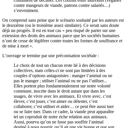
continuent de décliner. Les conflits entre individus (véganes
contre mangeurs de viande, patrons contre salariés…)
s’enveniment.
On comprend sans peine que le scénario souhaité par les auteurs est
le deuxième (ou le troisième assez similaire). Ce serait sans doute
déjà un progrès. Il est en tout cas « peu risqué de parier sur une
extension des droits des animaux parce que les sociétés humaines
n’ont de cesse de légiférer contre toutes les formes de souffrance et
de mise à mort ».
L’ouvrage se termine par une préconisation sociétale :
Le choix de tout un chacun reste lié à des décisions
collectives, mais celles-ci ne sont pas limitées à des
couples d’options antagonistes : manger l’animal ou ne
pas le manger ; utiliser l’animal ou ne pas l’utiliser...
Elles portent plus fondamentalement sur notre volonté
commune, inscrite dans le droit autant que dans les
usages, de vivre avec les animaux. Et vivre avec, c’est
élever, c’est jouer, c’est aimer ou détester, c’est
collaborer, c’est utiliser et aider… ce peut être aussi tuer
ou se faire tuer. Dans ce cadre, la viande peut apparaître
tel un coproduit de notre riche relation aux animaux.
Aussi, pourvu qu’on ne fasse pas souffrir l’animal
destiné à nous nourrir, qu’il ait une vie bonne et que son