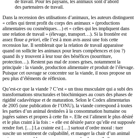
de travail. Pour les paysans, les animaux sont d’abord
des partenaires de travail.
Dans la recension des utilisations d’animaux, les auteurs distinguent
« celles qui tirent profit du corps des animaux » (productions
alimentaires ou cosmétiques…) et « celles qui les impliquent dans
une relation de travail » (élevage, transport…). Si la frontière est
assez floue
a priori
, elle l’est à mon avis aussi une fois cette
recension lue. Il semblerait que la relation de travail apparaisse
quand on sollicite les animaux pour leurs compétences et (ou ?)
quand ils y trouvent à leur tour des bénéfices (nourriture,
protection…). Restent pas mal de zones grises, notamment la
principale : la viande, production alimentaire
et
produit de l’élevage.
Puisque cet ouvrage se concentre sur la viande, il nous propose un
peu plus d’éléments de réflexion.
Qu’est-ce que la viande ? C’est « un tissu musculaire qui a subi des
transformations structurales et biochimiques au cours des phases de
rigidité cadavérique et de maturation. Selon le Codex alimentarius
de 2005 (une publication de l’ONU), la viande correspond à toutes
les parties d’un animal destinées à la consommation humaine ou
jugées saines et propres à cette fin ». Elle est l’aliment le plus désiré
et le plus craint à la fois : « elle est désirée parce qu’elle est supposée
rendre fort. […] La crainte est […] surtout d’ordre moral : tuer
suscite un sentiment de culpabilité, et manger la chair d’un animal