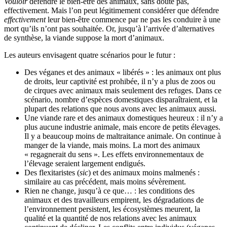
Vouloir
défendre le bien-être des animaux, sans doute pas,
effectivement. Mais l’on peut légitimement considérer que défendre
effectivement
leur bien-être commence par ne pas les conduire à une
mort qu’ils n’ont pas souhaitée. Or, jusqu’à l’arrivée d’alternatives
de synthèse, la viande suppose la mort d’animaux.
Les auteurs envisagent quatre scénarios pour le futur :
Des véganes et des animaux « libérés » : les animaux ont plus
de droits, leur captivité est prohibée, il n’y a plus de zoos ou
de cirques avec animaux mais seulement des refuges. Dans ce
scénario, nombre d’espèces domestiques disparaîtraient, et la
plupart des relations que nous avons avec les animaux aussi.
Une viande rare et des animaux domestiques heureux : il n’y a
plus aucune industrie animale, mais encore de petits élevages.
Il y a beaucoup moins de maltraitance animale. On continue à
manger de la viande, mais moins. La mort des animaux
« regagnerait du sens ». Les effets environnementaux de
l’élevage seraient largement endigués.
Des flexitaristes (
sic
) et des animaux moins malmenés :
similaire au cas précédent, mais moins sévèrement.
Rien ne change, jusqu’à ce que… : les conditions des
animaux et des travailleurs empirent, les dégradations de
l’environnement persistent, les écosystèmes meurent, la
qualité et la quantité de nos relations avec les animaux