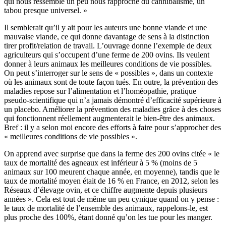
qui nous ressemble un peu nous rapproche du cannibalisme, un
tabou presque universel. »
Il semblerait qu’il y ait pour les auteurs une bonne viande et une
mauvaise viande, ce qui donne davantage de sens à la distinction
tirer profit/relation de travail. L’ouvrage donne l’exemple de deux
agriculteurs qui s’occupent d’une ferme de 200 ovins. Ils veulent
donner à leurs animaux les meilleures conditions de vie possibles.
On peut s’interroger sur le sens de « possibles », dans un contexte
où les animaux sont de toute façon tués. En outre, la prévention des
maladies repose sur l’alimentation et l’homéopathie, pratique
pseudo-scientifique qui n’a jamais démontré d’efficacité supérieure à
un placebo. Améliorer la prévention des maladies grâce à des choses
qui fonctionnent réellement augmenterait le bien-être des animaux.
Bref : il y a selon moi encore des efforts à faire pour s’approcher des
« meilleures conditions de vie possibles ».
On apprend avec surprise que dans la ferme des 200 ovins citée « le
taux de mortalité des agneaux est inférieur à 5 % (moins de 5
animaux sur 100 meurent chaque année, en moyenne), tandis que le
taux de mortalité moyen était de 16 % en France, en 2012, selon les
Réseaux d’élevage ovin, et ce chiffre augmente depuis plusieurs
années ». Cela est tout de même un peu cynique quand on y pense :
le taux de mortalité de l’ensemble des animaux, rappelons-le, est
plus proche des 100%, étant donné qu’on les tue pour les manger.