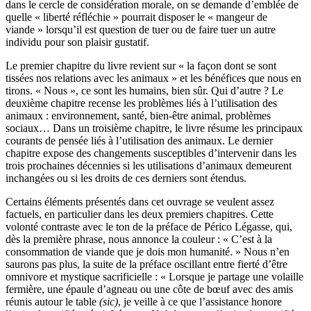
dans le cercle de considération morale, on se demande d’emblée de
quelle « liberté réfléchie » pourrait disposer le « mangeur de
viande » lorsqu’il est question de tuer ou de faire tuer un autre
individu pour son plaisir gustatif.
Le premier chapitre du livre revient sur « la façon dont se sont
tissées nos relations avec les animaux » et les bénéfices que nous en
tirons. « Nous », ce sont les humains, bien sûr. Qui d’autre ? Le
deuxième chapitre recense les problèmes liés à l’utilisation des
animaux : environnement, santé, bien-être animal, problèmes
sociaux… Dans un troisième chapitre, le livre résume les principaux
courants de pensée liés à l’utilisation des animaux. Le dernier
chapitre expose des changements susceptibles d’intervenir dans les
trois prochaines décennies si les utilisations d’animaux demeurent
inchangées ou si les droits de ces derniers sont étendus.
Certains éléments présentés dans cet ouvrage se veulent assez
factuels, en particulier dans les deux premiers chapitres. Cette
volonté contraste avec le ton de la préface de Périco Légasse, qui,
dès la première phrase, nous annonce la couleur : « C’est à la
consommation de viande que je dois mon humanité. » Nous n’en
saurons pas plus, la suite de la préface oscillant entre fierté d’être
omnivore et mystique sacrificielle : « Lorsque je partage une volaille
fermière, une épaule d’agneau ou une côte de bœuf avec des amis
réunis autour le table
(sic)
, je veille à ce que l’assistance honore